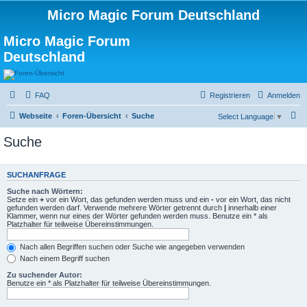
Micro Magic Forum Deutschland
Micro Magic Forum
Deutschland
FAQ
Registrieren
Anmelden
S
Webseite
Foren-Übersicht
Suche
Select Language
▼
u
Suche
c
h
SUCHANFRAGE
e
Suche nach Wörtern:
Setze ein
+
vor ein Wort, das gefunden werden muss und ein
-
vor ein Wort, das nicht
gefunden werden darf. Verwende mehrere Wörter getrennt durch
|
innerhalb einer
Klammer, wenn nur eines der Wörter gefunden werden muss. Benutze ein * als
Platzhalter für teilweise Übereinstimmungen.
Nach allen Begriffen suchen oder Suche wie angegeben verwenden
Nach einem Begriff suchen
Zu suchender Autor:
Benutze ein * als Platzhalter für teilweise Übereinstimmungen.