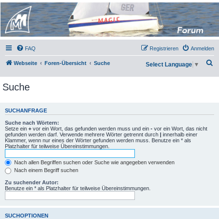
Micro Magic Forum
Deutschland
FAQ
Registrieren
Anmelden
S
Webseite
Foren-Übersicht
Suche
Select Language
▼
u
Suche
c
h
e
SUCHANFRAGE
Suche nach Wörtern:
Setze ein
+
vor ein Wort, das gefunden werden muss und ein
-
vor ein Wort, das nicht
gefunden werden darf. Verwende mehrere Wörter getrennt durch
|
innerhalb einer
Klammer, wenn nur eines der Wörter gefunden werden muss. Benutze ein * als
Platzhalter für teilweise Übereinstimmungen.
Nach allen Begriffen suchen oder Suche wie angegeben verwenden
Nach einem Begriff suchen
Zu suchender Autor:
Benutze ein * als Platzhalter für teilweise Übereinstimmungen.
SUCHOPTIONEN