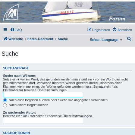
Micro Magic Forum
Deutschland
FAQ
Registrieren
Anmelden
S
Webseite
Foren-Übersicht
Suche
Select Language
▼
u
Suche
c
h
e
SUCHANFRAGE
Suche nach Wörtern:
Setze ein
+
vor ein Wort, das gefunden werden muss und ein
-
vor ein Wort, das nicht
gefunden werden darf. Verwende mehrere Wörter getrennt durch
|
innerhalb einer
Klammer, wenn nur eines der Wörter gefunden werden muss. Benutze ein * als
Platzhalter für teilweise Übereinstimmungen.
Nach allen Begriffen suchen oder Suche wie angegeben verwenden
Nach einem Begriff suchen
Zu suchender Autor:
Benutze ein * als Platzhalter für teilweise Übereinstimmungen.
SUCHOPTIONEN