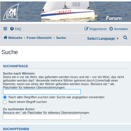
Micro Magic Forum
Deutschland
FAQ
Registrieren
Anmelden
S
Webseite
Foren-Übersicht
Suche
Select Language
▼
u
Suche
c
h
e
SUCHANFRAGE
Suche nach Wörtern:
Setze ein
+
vor ein Wort, das gefunden werden muss und ein
-
vor ein Wort, das nicht
gefunden werden darf. Verwende mehrere Wörter getrennt durch
|
innerhalb einer
Klammer, wenn nur eines der Wörter gefunden werden muss. Benutze ein * als
Platzhalter für teilweise Übereinstimmungen.
Nach allen Begriffen suchen oder Suche wie angegeben verwenden
Nach einem Begriff suchen
Zu suchender Autor:
Benutze ein * als Platzhalter für teilweise Übereinstimmungen.
SUCHOPTIONEN