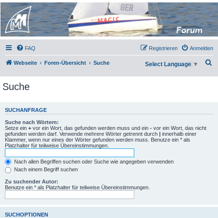
Micro Magic Forum
Deutschland
FAQ
Registrieren
Anmelden
S
Webseite
Foren-Übersicht
Suche
Select Language
▼
u
Suche
c
h
e
SUCHANFRAGE
Suche nach Wörtern:
Setze ein
+
vor ein Wort, das gefunden werden muss und ein
-
vor ein Wort, das nicht
gefunden werden darf. Verwende mehrere Wörter getrennt durch
|
innerhalb einer
Klammer, wenn nur eines der Wörter gefunden werden muss. Benutze ein * als
Platzhalter für teilweise Übereinstimmungen.
Nach allen Begriffen suchen oder Suche wie angegeben verwenden
Nach einem Begriff suchen
Zu suchender Autor:
Benutze ein * als Platzhalter für teilweise Übereinstimmungen.
SUCHOPTIONEN