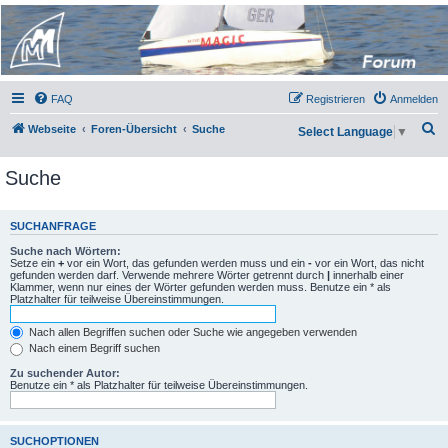
Micro Magic Forum
Deutschland
FAQ
Registrieren
Anmelden
S
Webseite
Foren-Übersicht
Suche
Select Language
▼
u
Suche
c
h
e
SUCHANFRAGE
Suche nach Wörtern:
Setze ein
+
vor ein Wort, das gefunden werden muss und ein
-
vor ein Wort, das nicht
gefunden werden darf. Verwende mehrere Wörter getrennt durch
|
innerhalb einer
Klammer, wenn nur eines der Wörter gefunden werden muss. Benutze ein * als
Platzhalter für teilweise Übereinstimmungen.
Nach allen Begriffen suchen oder Suche wie angegeben verwenden
Nach einem Begriff suchen
Zu suchender Autor:
Benutze ein * als Platzhalter für teilweise Übereinstimmungen.
SUCHOPTIONEN