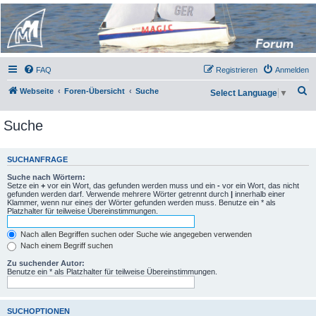
Micro Magic Forum
Deutschland
FAQ
Registrieren
Anmelden
S
Webseite
Foren-Übersicht
Suche
Select Language
▼
u
Suche
c
h
e
SUCHANFRAGE
Suche nach Wörtern:
Setze ein
+
vor ein Wort, das gefunden werden muss und ein
-
vor ein Wort, das nicht
gefunden werden darf. Verwende mehrere Wörter getrennt durch
|
innerhalb einer
Klammer, wenn nur eines der Wörter gefunden werden muss. Benutze ein * als
Platzhalter für teilweise Übereinstimmungen.
Nach allen Begriffen suchen oder Suche wie angegeben verwenden
Nach einem Begriff suchen
Zu suchender Autor:
Benutze ein * als Platzhalter für teilweise Übereinstimmungen.
SUCHOPTIONEN