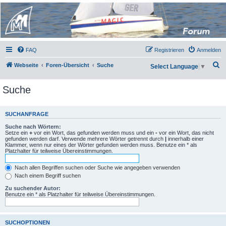
Micro Magic Forum
Deutschland
FAQ
Registrieren
Anmelden
S
Webseite
Foren-Übersicht
Suche
Select Language
▼
u
Suche
c
h
e
SUCHANFRAGE
Suche nach Wörtern:
Setze ein
+
vor ein Wort, das gefunden werden muss und ein
-
vor ein Wort, das nicht
gefunden werden darf. Verwende mehrere Wörter getrennt durch
|
innerhalb einer
Klammer, wenn nur eines der Wörter gefunden werden muss. Benutze ein * als
Platzhalter für teilweise Übereinstimmungen.
Nach allen Begriffen suchen oder Suche wie angegeben verwenden
Nach einem Begriff suchen
Zu suchender Autor:
Benutze ein * als Platzhalter für teilweise Übereinstimmungen.
SUCHOPTIONEN