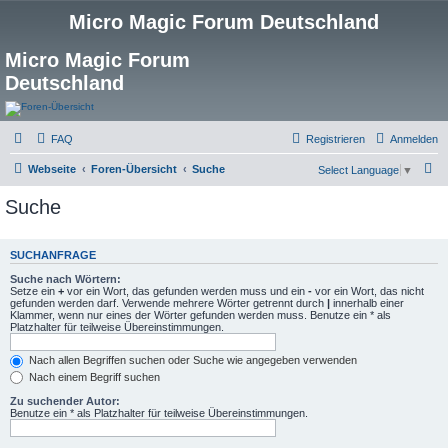
Micro Magic Forum Deutschland
Micro Magic Forum
Deutschland
FAQ
Registrieren
Anmelden
S
Webseite
Foren-Übersicht
Suche
Select Language
▼
u
Suche
c
h
SUCHANFRAGE
e
Suche nach Wörtern:
Setze ein
+
vor ein Wort, das gefunden werden muss und ein
-
vor ein Wort, das nicht
gefunden werden darf. Verwende mehrere Wörter getrennt durch
|
innerhalb einer
Klammer, wenn nur eines der Wörter gefunden werden muss. Benutze ein * als
Platzhalter für teilweise Übereinstimmungen.
Nach allen Begriffen suchen oder Suche wie angegeben verwenden
Nach einem Begriff suchen
Zu suchender Autor:
Benutze ein * als Platzhalter für teilweise Übereinstimmungen.