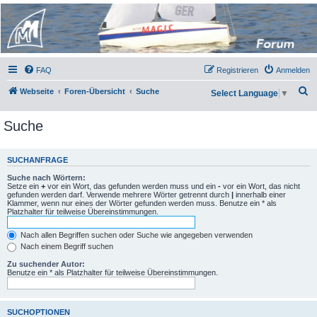
Micro Magic Forum
Deutschland
FAQ
Registrieren
Anmelden
S
Webseite
Foren-Übersicht
Suche
Select Language
▼
u
Suche
c
h
e
SUCHANFRAGE
Suche nach Wörtern:
Setze ein
+
vor ein Wort, das gefunden werden muss und ein
-
vor ein Wort, das nicht
gefunden werden darf. Verwende mehrere Wörter getrennt durch
|
innerhalb einer
Klammer, wenn nur eines der Wörter gefunden werden muss. Benutze ein * als
Platzhalter für teilweise Übereinstimmungen.
Nach allen Begriffen suchen oder Suche wie angegeben verwenden
Nach einem Begriff suchen
Zu suchender Autor:
Benutze ein * als Platzhalter für teilweise Übereinstimmungen.
SUCHOPTIONEN