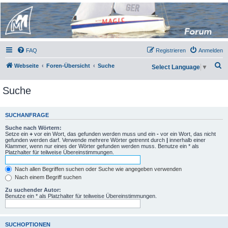
Micro Magic Forum
Deutschland
FAQ
Registrieren
Anmelden
S
Webseite
Foren-Übersicht
Suche
Select Language
▼
u
Suche
c
h
e
SUCHANFRAGE
Suche nach Wörtern:
Setze ein
+
vor ein Wort, das gefunden werden muss und ein
-
vor ein Wort, das nicht
gefunden werden darf. Verwende mehrere Wörter getrennt durch
|
innerhalb einer
Klammer, wenn nur eines der Wörter gefunden werden muss. Benutze ein * als
Platzhalter für teilweise Übereinstimmungen.
Nach allen Begriffen suchen oder Suche wie angegeben verwenden
Nach einem Begriff suchen
Zu suchender Autor:
Benutze ein * als Platzhalter für teilweise Übereinstimmungen.
SUCHOPTIONEN