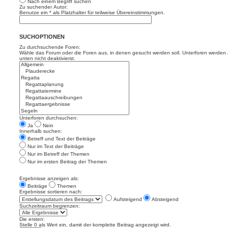
Nach einem Begriff suchen
Zu suchender Autor:
Benutze ein * als Platzhalter für teilweise Übereinstimmungen.
SUCHOPTIONEN
Zu durchsuchende Foren:
Wähle das Forum oder die Foren aus, in denen gesucht werden soll. Unterforen werden a
unten nicht deaktivierst.
Unterforen durchsuchen:
Ja
Nein
Innerhalb suchen:
Betreff und Text der Beiträge
Nur im Text der Beiträge
Nur im Betreff der Themen
Nur im ersten Beitrag der Themen
Ergebnisse anzeigen als:
Beiträge
Themen
Ergebnisse sortieren nach:
Aufsteigend
Absteigend
Suchzeitraum begrenzen:
Die ersten:
Stelle 0 als Wert ein, damit der komplette Beitrag angezeigt wird.