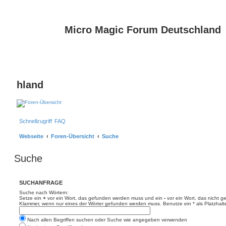
Micro Magic Forum Deutschland
hland
Schnellzugriff
FAQ
Webseite
Foren-Übersicht
Suche
Suche
SUCHANFRAGE
Suche nach Wörtern:
Setze ein
+
vor ein Wort, das gefunden werden muss und ein
-
vor ein Wort, das nicht 
Klammer, wenn nur eines der Wörter gefunden werden muss. Benutze ein * als Platzhalte
Nach allen Begriffen suchen oder Suche wie angegeben verwenden