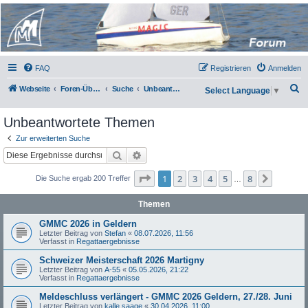
Micro Magic Forum
Deutschland
FAQ
Registrieren
Anmelden
S
Webseite
Foren-Übersicht
Suche
Unbeantwortete Themen
Select Language
▼
u
Unbeantwortete Themen
c
h
Zur erweiterten Suche
Suche
Erweiterte Suche
e
Seite
1
von
8
1
2
3
4
5
8
Nächst
Die Suche ergab 200 Treffer
…
Themen
GMMC 2026 in Geldern
Letzter Beitrag von
Stefan
«
08.07.2026, 11:56
Verfasst in
Regattaergebnisse
Schweizer Meisterschaft 2026 Martigny
Letzter Beitrag von
A-55
«
05.05.2026, 21:22
Verfasst in
Regattaergebnisse
Meldeschluss verlängert - GMMC 2026 Geldern, 27./28. Juni
Letzter Beitrag von
kalle saage
«
30.04.2026, 11:00