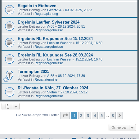
Regatta in Eidhoven
Letzter Beitrag von
Geert264
«
03.02.2025, 20:33
Verfasst in
Regattaplanung
Ergebnis Lauffen Sylvester 2024
Letzter Beitrag von
A-55
«
28.12.2024, 20:51
Verfasst in
Regattaergebnisse
Ergebnis RL Krupunder See 15.12.2024
Letzter Beitrag von
Loch im Wasser
«
15.12.2024, 16:50
Verfasst in
Regattaergebnisse
Ergebnis RL Krupunder See 28.09.2024
Letzter Beitrag von
Loch im Wasser
«
15.12.2024, 16:48
Verfasst in
Regattaergebnisse
Terminplan 2025
Letzter Beitrag von
A-55
«
08.12.2024, 17:39
Verfasst in
Regattatermine
RL-Regatta in Köln, 27. Oktober 2024
Letzter Beitrag von
Stefan
«
27.10.2024, 15:12
Verfasst in
Regattaergebnisse
Seite
1
von
8
1
2
3
4
5
8
Nächst
Die Suche ergab 200 Treffer
…
Gehe zu