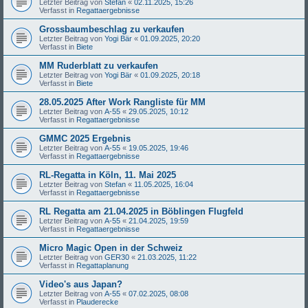
Letzter Beitrag von
Stefan
«
02.11.2025, 15:26
Verfasst in
Regattaergebnisse
Grossbaumbeschlag zu verkaufen
Letzter Beitrag von
Yogi Bär
«
01.09.2025, 20:20
Verfasst in
Biete
MM Ruderblatt zu verkaufen
Letzter Beitrag von
Yogi Bär
«
01.09.2025, 20:18
Verfasst in
Biete
28.05.2025 After Work Rangliste für MM
Letzter Beitrag von
A-55
«
29.05.2025, 10:12
Verfasst in
Regattaergebnisse
GMMC 2025 Ergebnis
Letzter Beitrag von
A-55
«
19.05.2025, 19:46
Verfasst in
Regattaergebnisse
RL-Regatta in Köln, 11. Mai 2025
Letzter Beitrag von
Stefan
«
11.05.2025, 16:04
Verfasst in
Regattaergebnisse
RL Regatta am 21.04.2025 in Böblingen Flugfeld
Letzter Beitrag von
A-55
«
21.04.2025, 19:59
Verfasst in
Regattaergebnisse
Micro Magic Open in der Schweiz
Letzter Beitrag von
GER30
«
21.03.2025, 11:22
Verfasst in
Regattaplanung
Video's aus Japan?
Letzter Beitrag von
A-55
«
07.02.2025, 08:08
Verfasst in
Plauderecke