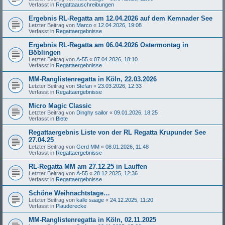
Verfasst in
Regattaauschreibungen
Ergebnis RL-Regatta am 12.04.2026 auf dem Kemnader See
Letzter Beitrag von
Marco
«
12.04.2026, 19:08
Verfasst in
Regattaergebnisse
Ergebnis RL-Regatta am 06.04.2026 Ostermontag in
Böblingen
Letzter Beitrag von
A-55
«
07.04.2026, 18:10
Verfasst in
Regattaergebnisse
MM-Ranglistenregatta in Köln, 22.03.2026
Letzter Beitrag von
Stefan
«
23.03.2026, 12:33
Verfasst in
Regattaergebnisse
Micro Magic Classic
Letzter Beitrag von
Dinghy sailor
«
09.01.2026, 18:25
Verfasst in
Biete
Regattaergebnis Liste von der RL Regatta Krupunder See
27.04.25
Letzter Beitrag von
Gerd MM
«
08.01.2026, 11:48
Verfasst in
Regattaergebnisse
RL-Regatta MM am 27.12.25 in Lauffen
Letzter Beitrag von
A-55
«
28.12.2025, 12:36
Verfasst in
Regattaergebnisse
Schöne Weihnachtstage…
Letzter Beitrag von
kalle saage
«
24.12.2025, 11:20
Verfasst in
Plauderecke
MM-Ranglistenregatta in Köln, 02.11.2025