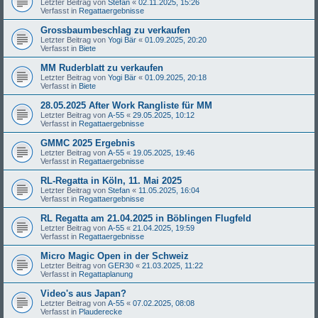
Letzter Beitrag von
Stefan
«
02.11.2025, 15:26
Verfasst in
Regattaergebnisse
Grossbaumbeschlag zu verkaufen
Letzter Beitrag von
Yogi Bär
«
01.09.2025, 20:20
Verfasst in
Biete
MM Ruderblatt zu verkaufen
Letzter Beitrag von
Yogi Bär
«
01.09.2025, 20:18
Verfasst in
Biete
28.05.2025 After Work Rangliste für MM
Letzter Beitrag von
A-55
«
29.05.2025, 10:12
Verfasst in
Regattaergebnisse
GMMC 2025 Ergebnis
Letzter Beitrag von
A-55
«
19.05.2025, 19:46
Verfasst in
Regattaergebnisse
RL-Regatta in Köln, 11. Mai 2025
Letzter Beitrag von
Stefan
«
11.05.2025, 16:04
Verfasst in
Regattaergebnisse
RL Regatta am 21.04.2025 in Böblingen Flugfeld
Letzter Beitrag von
A-55
«
21.04.2025, 19:59
Verfasst in
Regattaergebnisse
Micro Magic Open in der Schweiz
Letzter Beitrag von
GER30
«
21.03.2025, 11:22
Verfasst in
Regattaplanung
Video's aus Japan?
Letzter Beitrag von
A-55
«
07.02.2025, 08:08
Verfasst in
Plauderecke