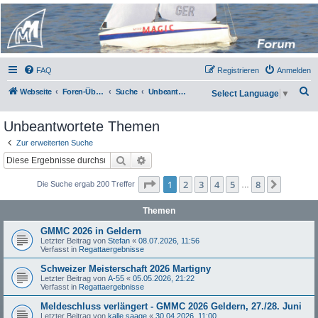
Micro Magic Forum
Deutschland
FAQ
Registrieren
Anmelden
S
Webseite
Foren-Übersicht
Suche
Unbeantwortete Themen
Select Language
▼
u
Unbeantwortete Themen
c
h
Zur erweiterten Suche
Suche
Erweiterte Suche
e
Seite
1
von
8
1
2
3
4
5
8
Nächst
Die Suche ergab 200 Treffer
…
Themen
GMMC 2026 in Geldern
Letzter Beitrag von
Stefan
«
08.07.2026, 11:56
Verfasst in
Regattaergebnisse
Schweizer Meisterschaft 2026 Martigny
Letzter Beitrag von
A-55
«
05.05.2026, 21:22
Verfasst in
Regattaergebnisse
Meldeschluss verlängert - GMMC 2026 Geldern, 27./28. Juni
Letzter Beitrag von
kalle saage
«
30.04.2026, 11:00