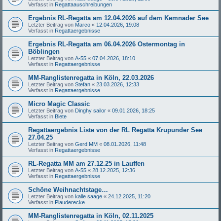
Verfasst in
Regattaauschreibungen
Ergebnis RL-Regatta am 12.04.2026 auf dem Kemnader See
Letzter Beitrag von
Marco
«
12.04.2026, 19:08
Verfasst in
Regattaergebnisse
Ergebnis RL-Regatta am 06.04.2026 Ostermontag in
Böblingen
Letzter Beitrag von
A-55
«
07.04.2026, 18:10
Verfasst in
Regattaergebnisse
MM-Ranglistenregatta in Köln, 22.03.2026
Letzter Beitrag von
Stefan
«
23.03.2026, 12:33
Verfasst in
Regattaergebnisse
Micro Magic Classic
Letzter Beitrag von
Dinghy sailor
«
09.01.2026, 18:25
Verfasst in
Biete
Regattaergebnis Liste von der RL Regatta Krupunder See
27.04.25
Letzter Beitrag von
Gerd MM
«
08.01.2026, 11:48
Verfasst in
Regattaergebnisse
RL-Regatta MM am 27.12.25 in Lauffen
Letzter Beitrag von
A-55
«
28.12.2025, 12:36
Verfasst in
Regattaergebnisse
Schöne Weihnachtstage…
Letzter Beitrag von
kalle saage
«
24.12.2025, 11:20
Verfasst in
Plauderecke
MM-Ranglistenregatta in Köln, 02.11.2025