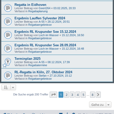
Regatta in Eidhoven
Letzter Beitrag von
Geert264
«
03.02.2025, 20:33
Verfasst in
Regattaplanung
Ergebnis Lauffen Sylvester 2024
Letzter Beitrag von
A-55
«
28.12.2024, 20:51
Verfasst in
Regattaergebnisse
Ergebnis RL Krupunder See 15.12.2024
Letzter Beitrag von
Loch im Wasser
«
15.12.2024, 16:50
Verfasst in
Regattaergebnisse
Ergebnis RL Krupunder See 28.09.2024
Letzter Beitrag von
Loch im Wasser
«
15.12.2024, 16:48
Verfasst in
Regattaergebnisse
Terminplan 2025
Letzter Beitrag von
A-55
«
08.12.2024, 17:39
Verfasst in
Regattatermine
RL-Regatta in Köln, 27. Oktober 2024
Letzter Beitrag von
Stefan
«
27.10.2024, 15:12
Verfasst in
Regattaergebnisse
Seite
1
von
8
1
2
3
4
5
8
Nächst
Die Suche ergab 200 Treffer
…
Gehe zu