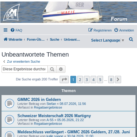
Micro Magic Forum
Deutschland
FAQ
Registrieren
Anmelden
S
Webseite
Foren-Übersicht
Suche
Unbeantwortete Themen
Select Language
▼
u
Unbeantwortete Themen
c
h
Zur erweiterten Suche
Suche
Erweiterte Suche
e
Seite
1
von
8
1
2
3
4
5
8
Nächst
Die Suche ergab 200 Treffer
…
Themen
GMMC 2026 in Geldern
Letzter Beitrag von
Stefan
«
08.07.2026, 11:56
Verfasst in
Regattaergebnisse
Schweizer Meisterschaft 2026 Martigny
Letzter Beitrag von
A-55
«
05.05.2026, 21:22
Verfasst in
Regattaergebnisse
Meldeschluss verlängert - GMMC 2026 Geldern, 27./28. Juni
Letzter Beitrag von
kalle saage
«
30.04.2026, 11:00