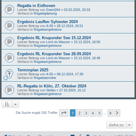
Regatta in Eidhoven
Letzter Beitrag von
Geert264
«
03.02.2025, 20:33
Verfasst in
Regattaplanung
Ergebnis Lauffen Sylvester 2024
Letzter Beitrag von
A-55
«
28.12.2024, 20:51
Verfasst in
Regattaergebnisse
Ergebnis RL Krupunder See 15.12.2024
Letzter Beitrag von
Loch im Wasser
«
15.12.2024, 16:50
Verfasst in
Regattaergebnisse
Ergebnis RL Krupunder See 28.09.2024
Letzter Beitrag von
Loch im Wasser
«
15.12.2024, 16:48
Verfasst in
Regattaergebnisse
Terminplan 2025
Letzter Beitrag von
A-55
«
08.12.2024, 17:39
Verfasst in
Regattatermine
RL-Regatta in Köln, 27. Oktober 2024
Letzter Beitrag von
Stefan
«
27.10.2024, 15:12
Verfasst in
Regattaergebnisse
Seite
1
von
8
1
2
3
4
5
8
Nächst
Die Suche ergab 200 Treffer
…
Gehe zu