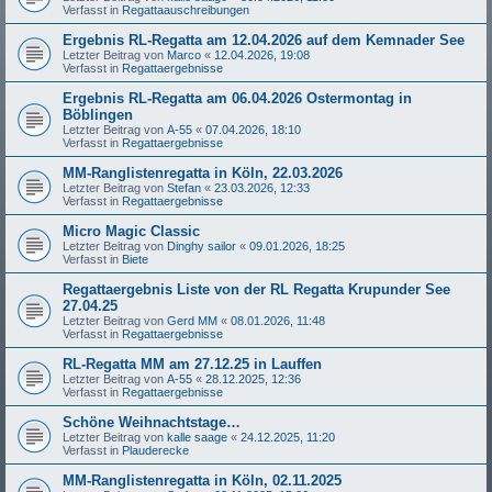
Verfasst in
Regattaauschreibungen
Ergebnis RL-Regatta am 12.04.2026 auf dem Kemnader See
Letzter Beitrag von
Marco
«
12.04.2026, 19:08
Verfasst in
Regattaergebnisse
Ergebnis RL-Regatta am 06.04.2026 Ostermontag in
Böblingen
Letzter Beitrag von
A-55
«
07.04.2026, 18:10
Verfasst in
Regattaergebnisse
MM-Ranglistenregatta in Köln, 22.03.2026
Letzter Beitrag von
Stefan
«
23.03.2026, 12:33
Verfasst in
Regattaergebnisse
Micro Magic Classic
Letzter Beitrag von
Dinghy sailor
«
09.01.2026, 18:25
Verfasst in
Biete
Regattaergebnis Liste von der RL Regatta Krupunder See
27.04.25
Letzter Beitrag von
Gerd MM
«
08.01.2026, 11:48
Verfasst in
Regattaergebnisse
RL-Regatta MM am 27.12.25 in Lauffen
Letzter Beitrag von
A-55
«
28.12.2025, 12:36
Verfasst in
Regattaergebnisse
Schöne Weihnachtstage…
Letzter Beitrag von
kalle saage
«
24.12.2025, 11:20
Verfasst in
Plauderecke
MM-Ranglistenregatta in Köln, 02.11.2025