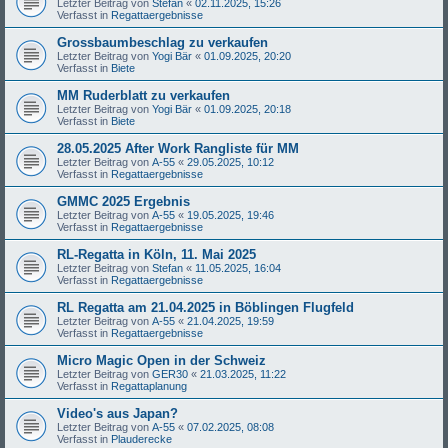
Letzter Beitrag von
Stefan
«
02.11.2025, 15:26
Verfasst in
Regattaergebnisse
Grossbaumbeschlag zu verkaufen
Letzter Beitrag von
Yogi Bär
«
01.09.2025, 20:20
Verfasst in
Biete
MM Ruderblatt zu verkaufen
Letzter Beitrag von
Yogi Bär
«
01.09.2025, 20:18
Verfasst in
Biete
28.05.2025 After Work Rangliste für MM
Letzter Beitrag von
A-55
«
29.05.2025, 10:12
Verfasst in
Regattaergebnisse
GMMC 2025 Ergebnis
Letzter Beitrag von
A-55
«
19.05.2025, 19:46
Verfasst in
Regattaergebnisse
RL-Regatta in Köln, 11. Mai 2025
Letzter Beitrag von
Stefan
«
11.05.2025, 16:04
Verfasst in
Regattaergebnisse
RL Regatta am 21.04.2025 in Böblingen Flugfeld
Letzter Beitrag von
A-55
«
21.04.2025, 19:59
Verfasst in
Regattaergebnisse
Micro Magic Open in der Schweiz
Letzter Beitrag von
GER30
«
21.03.2025, 11:22
Verfasst in
Regattaplanung
Video's aus Japan?
Letzter Beitrag von
A-55
«
07.02.2025, 08:08
Verfasst in
Plauderecke