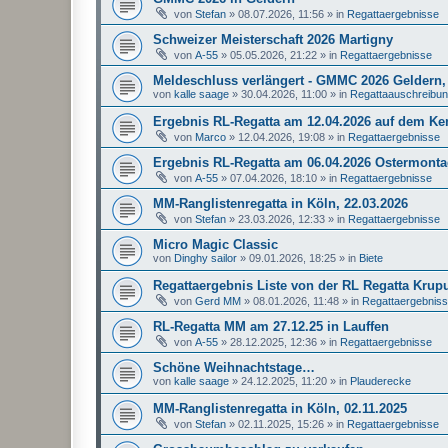
von
Stefan
»
08.07.2026, 11:56
» in
Regattaergebnisse
Schweizer Meisterschaft 2026 Martigny
von
A-55
»
05.05.2026, 21:22
» in
Regattaergebnisse
Meldeschluss verlängert - GMMC 2026 Geldern, 
von
kalle saage
»
30.04.2026, 11:00
» in
Regattaauschreibu
Ergebnis RL-Regatta am 12.04.2026 auf dem K
von
Marco
»
12.04.2026, 19:08
» in
Regattaergebnisse
Ergebnis RL-Regatta am 06.04.2026 Ostermonta
von
A-55
»
07.04.2026, 18:10
» in
Regattaergebnisse
MM-Ranglistenregatta in Köln, 22.03.2026
von
Stefan
»
23.03.2026, 12:33
» in
Regattaergebnisse
Micro Magic Classic
von
Dinghy sailor
»
09.01.2026, 18:25
» in
Biete
Regattaergebnis Liste von der RL Regatta Krup
von
Gerd MM
»
08.01.2026, 11:48
» in
Regattaergebnis
RL-Regatta MM am 27.12.25 in Lauffen
von
A-55
»
28.12.2025, 12:36
» in
Regattaergebnisse
Schöne Weihnachtstage…
von
kalle saage
»
24.12.2025, 11:20
» in
Plauderecke
MM-Ranglistenregatta in Köln, 02.11.2025
von
Stefan
»
02.11.2025, 15:26
» in
Regattaergebnisse