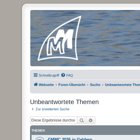
Micro Magic Forum Deutschland
Schnellzugriff
FAQ
Webseite
Foren-Übersicht
Suche
Unbeantwortete Th
Unbeantwortete Themen
Zur erweiterten Suche
Suche
Erweiterte Suche
THEMEN
GMMC 2026 in Geldern