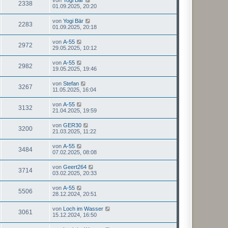
2338
01.09.2025, 20:20
von
Yogi Bär
2283
01.09.2025, 20:18
von
A-55
2972
29.05.2025, 10:12
von
A-55
2982
19.05.2025, 19:46
von
Stefan
3267
11.05.2025, 16:04
von
A-55
3132
21.04.2025, 19:59
von
GER30
3200
21.03.2025, 11:22
von
A-55
3484
07.02.2025, 08:08
von
Geert264
3714
03.02.2025, 20:33
von
A-55
5506
28.12.2024, 20:51
von
Loch im Wasser
3061
15.12.2024, 16:50