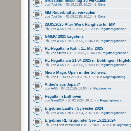
Grossbaumbeschlag zu verkaufen
von
Yogi Bär
»
01.09.2025, 20:20
» in
Biete
MM Ruderblatt zu verkaufen
von
Yogi Bär
»
01.09.2025, 20:18
» in
Biete
28.05.2025 After Work Rangliste für MM
von
A-55
»
29.05.2025, 10:12
» in
Regattaergebnisse
GMMC 2025 Ergebnis
von
A-55
»
19.05.2025, 19:46
» in
Regattaergebnisse
RL-Regatta in Köln, 11. Mai 2025
von
Stefan
»
11.05.2025, 16:04
» in
Regattaergebnisse
RL Regatta am 21.04.2025 in Böblingen Flugfel
von
A-55
»
21.04.2025, 19:59
» in
Regattaergebnisse
Micro Magic Open in der Schweiz
von
GER30
»
21.03.2025, 11:22
» in
Regattaplanung
Video's aus Japan?
von
A-55
»
07.02.2025, 08:08
» in
Plauderecke
Regatta in Eidhoven
von
Geert264
»
03.02.2025, 20:33
» in
Regattaplanung
Ergebnis Lauffen Sylvester 2024
von
A-55
»
28.12.2024, 20:51
» in
Regattaergebnisse
Ergebnis RL Krupunder See 15.12.2024
von
Loch im Wasser
»
15.12.2024, 16:50
» in
Regattaer