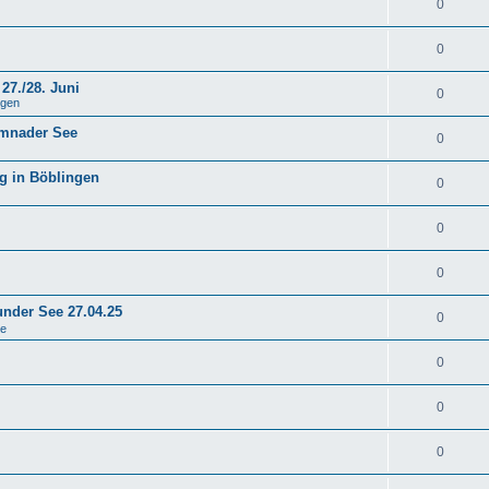
0
0
27./28. Juni
0
ngen
emnader See
0
g in Böblingen
0
0
0
under See 27.04.25
0
se
0
0
0