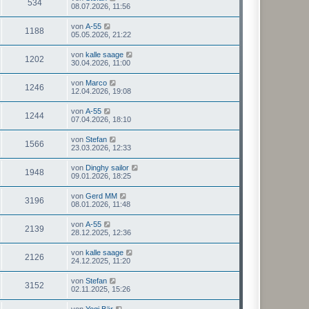
534
08.07.2026, 11:56
von
A-55
1188
05.05.2026, 21:22
von
kalle saage
1202
30.04.2026, 11:00
von
Marco
1246
12.04.2026, 19:08
von
A-55
1244
07.04.2026, 18:10
von
Stefan
1566
23.03.2026, 12:33
von
Dinghy sailor
1948
09.01.2026, 18:25
von
Gerd MM
3196
08.01.2026, 11:48
von
A-55
2139
28.12.2025, 12:36
von
kalle saage
2126
24.12.2025, 11:20
von
Stefan
3152
02.11.2025, 15:26
von
Yogi Bär