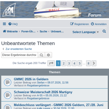
Micro Magic Forum
Deutschland
FAQ
Registrieren
Anmelden
S
Webseite
Foren-Übersicht
Suche
Unbeantwortete Themen
Select Language
▼
u
Unbeantwortete Themen
c
h
Zur erweiterten Suche
Suche
Erweiterte Suche
e
Seite
1
von
8
1
2
3
4
5
8
Nächst
Die Suche ergab 200 Treffer
…
Themen
GMMC 2026 in Geldern
Letzter Beitrag von
Stefan
«
08.07.2026, 11:56
Verfasst in
Regattaergebnisse
Schweizer Meisterschaft 2026 Martigny
Letzter Beitrag von
A-55
«
05.05.2026, 21:22
Verfasst in
Regattaergebnisse
Meldeschluss verlängert - GMMC 2026 Geldern, 27./28. Juni
Letzter Beitrag von
kalle saage
«
30.04.2026, 11:00