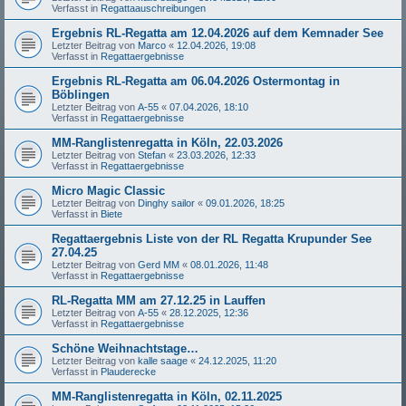
Verfasst in
Regattaauschreibungen
Ergebnis RL-Regatta am 12.04.2026 auf dem Kemnader See
Letzter Beitrag von
Marco
«
12.04.2026, 19:08
Verfasst in
Regattaergebnisse
Ergebnis RL-Regatta am 06.04.2026 Ostermontag in
Böblingen
Letzter Beitrag von
A-55
«
07.04.2026, 18:10
Verfasst in
Regattaergebnisse
MM-Ranglistenregatta in Köln, 22.03.2026
Letzter Beitrag von
Stefan
«
23.03.2026, 12:33
Verfasst in
Regattaergebnisse
Micro Magic Classic
Letzter Beitrag von
Dinghy sailor
«
09.01.2026, 18:25
Verfasst in
Biete
Regattaergebnis Liste von der RL Regatta Krupunder See
27.04.25
Letzter Beitrag von
Gerd MM
«
08.01.2026, 11:48
Verfasst in
Regattaergebnisse
RL-Regatta MM am 27.12.25 in Lauffen
Letzter Beitrag von
A-55
«
28.12.2025, 12:36
Verfasst in
Regattaergebnisse
Schöne Weihnachtstage…
Letzter Beitrag von
kalle saage
«
24.12.2025, 11:20
Verfasst in
Plauderecke
MM-Ranglistenregatta in Köln, 02.11.2025