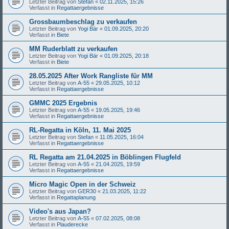
Letzter Beitrag von
Stefan
«
02.11.2025, 15:26
Verfasst in
Regattaergebnisse
Grossbaumbeschlag zu verkaufen
Letzter Beitrag von
Yogi Bär
«
01.09.2025, 20:20
Verfasst in
Biete
MM Ruderblatt zu verkaufen
Letzter Beitrag von
Yogi Bär
«
01.09.2025, 20:18
Verfasst in
Biete
28.05.2025 After Work Rangliste für MM
Letzter Beitrag von
A-55
«
29.05.2025, 10:12
Verfasst in
Regattaergebnisse
GMMC 2025 Ergebnis
Letzter Beitrag von
A-55
«
19.05.2025, 19:46
Verfasst in
Regattaergebnisse
RL-Regatta in Köln, 11. Mai 2025
Letzter Beitrag von
Stefan
«
11.05.2025, 16:04
Verfasst in
Regattaergebnisse
RL Regatta am 21.04.2025 in Böblingen Flugfeld
Letzter Beitrag von
A-55
«
21.04.2025, 19:59
Verfasst in
Regattaergebnisse
Micro Magic Open in der Schweiz
Letzter Beitrag von
GER30
«
21.03.2025, 11:22
Verfasst in
Regattaplanung
Video's aus Japan?
Letzter Beitrag von
A-55
«
07.02.2025, 08:08
Verfasst in
Plauderecke