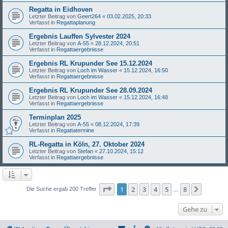
Regatta in Eidhoven
Letzter Beitrag von
Geert264
«
03.02.2025, 20:33
Verfasst in
Regattaplanung
Ergebnis Lauffen Sylvester 2024
Letzter Beitrag von
A-55
«
28.12.2024, 20:51
Verfasst in
Regattaergebnisse
Ergebnis RL Krupunder See 15.12.2024
Letzter Beitrag von
Loch im Wasser
«
15.12.2024, 16:50
Verfasst in
Regattaergebnisse
Ergebnis RL Krupunder See 28.09.2024
Letzter Beitrag von
Loch im Wasser
«
15.12.2024, 16:48
Verfasst in
Regattaergebnisse
Terminplan 2025
Letzter Beitrag von
A-55
«
08.12.2024, 17:39
Verfasst in
Regattatermine
RL-Regatta in Köln, 27. Oktober 2024
Letzter Beitrag von
Stefan
«
27.10.2024, 15:12
Verfasst in
Regattaergebnisse
Seite
1
von
8
1
2
3
4
5
8
Nächst
Die Suche ergab 200 Treffer
…
Gehe zu