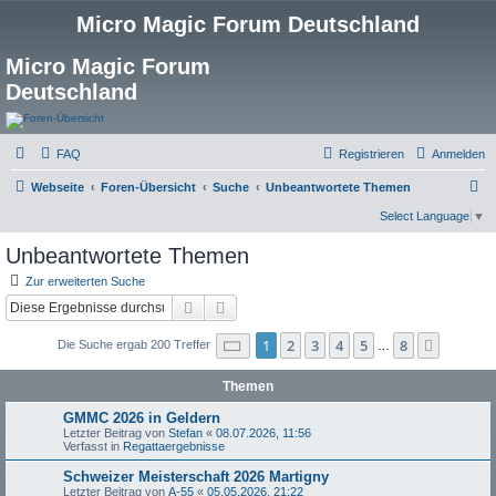
Micro Magic Forum Deutschland
Micro Magic Forum
Deutschland
FAQ
Registrieren
Anmelden
S
Webseite
Foren-Übersicht
Suche
Unbeantwortete Themen
u
Select Language
▼
c
Unbeantwortete Themen
h
Zur erweiterten Suche
e
Suche
Erweiterte Suche
Seite
1
von
8
1
2
3
4
5
8
Nächst
Die Suche ergab 200 Treffer
…
Themen
GMMC 2026 in Geldern
Letzter Beitrag von
Stefan
«
08.07.2026, 11:56
Verfasst in
Regattaergebnisse
Schweizer Meisterschaft 2026 Martigny
Letzter Beitrag von
A-55
«
05.05.2026, 21:22