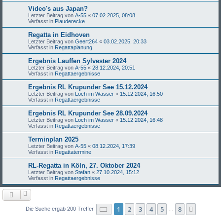
Video's aus Japan?
Letzter Beitrag von
A-55
«
07.02.2025, 08:08
Verfasst in
Plauderecke
Regatta in Eidhoven
Letzter Beitrag von
Geert264
«
03.02.2025, 20:33
Verfasst in
Regattaplanung
Ergebnis Lauffen Sylvester 2024
Letzter Beitrag von
A-55
«
28.12.2024, 20:51
Verfasst in
Regattaergebnisse
Ergebnis RL Krupunder See 15.12.2024
Letzter Beitrag von
Loch im Wasser
«
15.12.2024, 16:50
Verfasst in
Regattaergebnisse
Ergebnis RL Krupunder See 28.09.2024
Letzter Beitrag von
Loch im Wasser
«
15.12.2024, 16:48
Verfasst in
Regattaergebnisse
Terminplan 2025
Letzter Beitrag von
A-55
«
08.12.2024, 17:39
Verfasst in
Regattatermine
RL-Regatta in Köln, 27. Oktober 2024
Letzter Beitrag von
Stefan
«
27.10.2024, 15:12
Verfasst in
Regattaergebnisse
Seite
1
von
8
1
2
3
4
5
8
Nächst
Die Suche ergab 200 Treffer
…