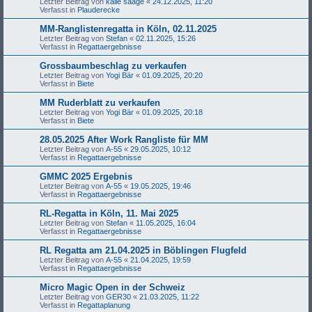
Letzter Beitrag von
kalle saage
«
24.12.2025, 11:20
Verfasst in
Plauderecke
MM-Ranglistenregatta in Köln, 02.11.2025
Letzter Beitrag von
Stefan
«
02.11.2025, 15:26
Verfasst in
Regattaergebnisse
Grossbaumbeschlag zu verkaufen
Letzter Beitrag von
Yogi Bär
«
01.09.2025, 20:20
Verfasst in
Biete
MM Ruderblatt zu verkaufen
Letzter Beitrag von
Yogi Bär
«
01.09.2025, 20:18
Verfasst in
Biete
28.05.2025 After Work Rangliste für MM
Letzter Beitrag von
A-55
«
29.05.2025, 10:12
Verfasst in
Regattaergebnisse
GMMC 2025 Ergebnis
Letzter Beitrag von
A-55
«
19.05.2025, 19:46
Verfasst in
Regattaergebnisse
RL-Regatta in Köln, 11. Mai 2025
Letzter Beitrag von
Stefan
«
11.05.2025, 16:04
Verfasst in
Regattaergebnisse
RL Regatta am 21.04.2025 in Böblingen Flugfeld
Letzter Beitrag von
A-55
«
21.04.2025, 19:59
Verfasst in
Regattaergebnisse
Micro Magic Open in der Schweiz
Letzter Beitrag von
GER30
«
21.03.2025, 11:22
Verfasst in
Regattaplanung