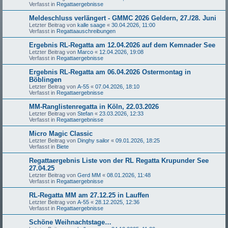
Verfasst in
Regattaergebnisse
Meldeschluss verlängert - GMMC 2026 Geldern, 27./28. Juni
Letzter Beitrag von
kalle saage
«
30.04.2026, 11:00
Verfasst in
Regattaauschreibungen
Ergebnis RL-Regatta am 12.04.2026 auf dem Kemnader See
Letzter Beitrag von
Marco
«
12.04.2026, 19:08
Verfasst in
Regattaergebnisse
Ergebnis RL-Regatta am 06.04.2026 Ostermontag in
Böblingen
Letzter Beitrag von
A-55
«
07.04.2026, 18:10
Verfasst in
Regattaergebnisse
MM-Ranglistenregatta in Köln, 22.03.2026
Letzter Beitrag von
Stefan
«
23.03.2026, 12:33
Verfasst in
Regattaergebnisse
Micro Magic Classic
Letzter Beitrag von
Dinghy sailor
«
09.01.2026, 18:25
Verfasst in
Biete
Regattaergebnis Liste von der RL Regatta Krupunder See
27.04.25
Letzter Beitrag von
Gerd MM
«
08.01.2026, 11:48
Verfasst in
Regattaergebnisse
RL-Regatta MM am 27.12.25 in Lauffen
Letzter Beitrag von
A-55
«
28.12.2025, 12:36
Verfasst in
Regattaergebnisse
Schöne Weihnachtstage…