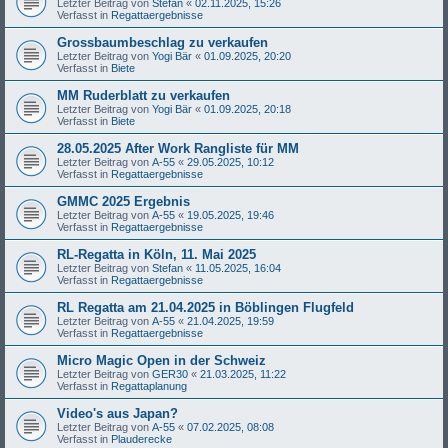
Letzter Beitrag von
Stefan
«
02.11.2025, 15:26
Verfasst in
Regattaergebnisse
Grossbaumbeschlag zu verkaufen
Letzter Beitrag von
Yogi Bär
«
01.09.2025, 20:20
Verfasst in
Biete
MM Ruderblatt zu verkaufen
Letzter Beitrag von
Yogi Bär
«
01.09.2025, 20:18
Verfasst in
Biete
28.05.2025 After Work Rangliste für MM
Letzter Beitrag von
A-55
«
29.05.2025, 10:12
Verfasst in
Regattaergebnisse
GMMC 2025 Ergebnis
Letzter Beitrag von
A-55
«
19.05.2025, 19:46
Verfasst in
Regattaergebnisse
RL-Regatta in Köln, 11. Mai 2025
Letzter Beitrag von
Stefan
«
11.05.2025, 16:04
Verfasst in
Regattaergebnisse
RL Regatta am 21.04.2025 in Böblingen Flugfeld
Letzter Beitrag von
A-55
«
21.04.2025, 19:59
Verfasst in
Regattaergebnisse
Micro Magic Open in der Schweiz
Letzter Beitrag von
GER30
«
21.03.2025, 11:22
Verfasst in
Regattaplanung
Video's aus Japan?
Letzter Beitrag von
A-55
«
07.02.2025, 08:08
Verfasst in
Plauderecke