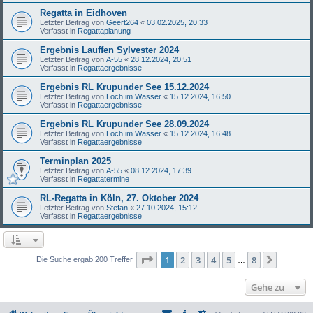
Regatta in Eidhoven
Letzter Beitrag von
Geert264
«
03.02.2025, 20:33
Verfasst in
Regattaplanung
Ergebnis Lauffen Sylvester 2024
Letzter Beitrag von
A-55
«
28.12.2024, 20:51
Verfasst in
Regattaergebnisse
Ergebnis RL Krupunder See 15.12.2024
Letzter Beitrag von
Loch im Wasser
«
15.12.2024, 16:50
Verfasst in
Regattaergebnisse
Ergebnis RL Krupunder See 28.09.2024
Letzter Beitrag von
Loch im Wasser
«
15.12.2024, 16:48
Verfasst in
Regattaergebnisse
Terminplan 2025
Letzter Beitrag von
A-55
«
08.12.2024, 17:39
Verfasst in
Regattatermine
RL-Regatta in Köln, 27. Oktober 2024
Letzter Beitrag von
Stefan
«
27.10.2024, 15:12
Verfasst in
Regattaergebnisse
Seite
1
von
8
1
2
3
4
5
8
Nächst
Die Suche ergab 200 Treffer
…
Gehe zu