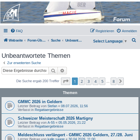
Micro Magic Forum
Deutschland
FAQ
Registrieren
Anmelden
S
Webseite
Foren-Übersicht
Suche
Unbeantwortete Themen
Select Language
▼
u
Unbeantwortete Themen
c
h
Zur erweiterten Suche
Suche
Erweiterte Suche
e
Seite
1
von
8
1
2
3
4
5
8
Nächst
Die Suche ergab 200 Treffer
…
Themen
GMMC 2026 in Geldern
Letzter Beitrag von
Stefan
«
08.07.2026, 11:56
Verfasst in
Regattaergebnisse
Schweizer Meisterschaft 2026 Martigny
Letzter Beitrag von
A-55
«
05.05.2026, 21:22
Verfasst in
Regattaergebnisse
Meldeschluss verlängert - GMMC 2026 Geldern, 27./28. Juni
Letzter Beitrag von
kalle saage
«
30.04.2026, 11:00