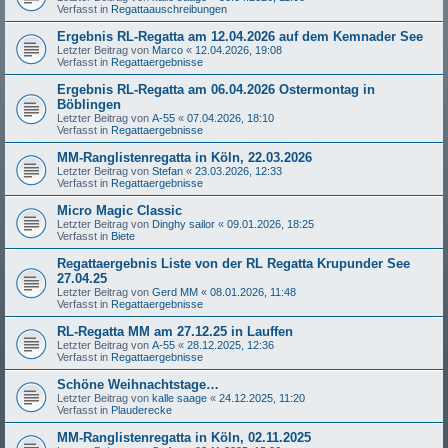
Verfasst in
Regattaauschreibungen
Ergebnis RL-Regatta am 12.04.2026 auf dem Kemnader See
Letzter Beitrag von
Marco
«
12.04.2026, 19:08
Verfasst in
Regattaergebnisse
Ergebnis RL-Regatta am 06.04.2026 Ostermontag in
Böblingen
Letzter Beitrag von
A-55
«
07.04.2026, 18:10
Verfasst in
Regattaergebnisse
MM-Ranglistenregatta in Köln, 22.03.2026
Letzter Beitrag von
Stefan
«
23.03.2026, 12:33
Verfasst in
Regattaergebnisse
Micro Magic Classic
Letzter Beitrag von
Dinghy sailor
«
09.01.2026, 18:25
Verfasst in
Biete
Regattaergebnis Liste von der RL Regatta Krupunder See
27.04.25
Letzter Beitrag von
Gerd MM
«
08.01.2026, 11:48
Verfasst in
Regattaergebnisse
RL-Regatta MM am 27.12.25 in Lauffen
Letzter Beitrag von
A-55
«
28.12.2025, 12:36
Verfasst in
Regattaergebnisse
Schöne Weihnachtstage…
Letzter Beitrag von
kalle saage
«
24.12.2025, 11:20
Verfasst in
Plauderecke
MM-Ranglistenregatta in Köln, 02.11.2025