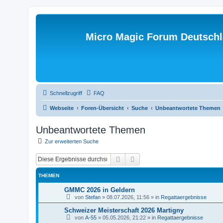
Micro Magic Forum Deutsch
Schnellzugriff
FAQ
Webseite
Foren-Übersicht
Suche
Unbeantwortete Themen
Unbeantwortete Themen
Zur erweiterten Suche
Suche
Erweiterte Suche
THEMEN
GMMC 2026 in Geldern
von
Stefan
»
08.07.2026, 11:56
» in
Regattaergebnisse
Schweizer Meisterschaft 2026 Martigny
von
A-55
»
05.05.2026, 21:22
» in
Regattaergebnisse