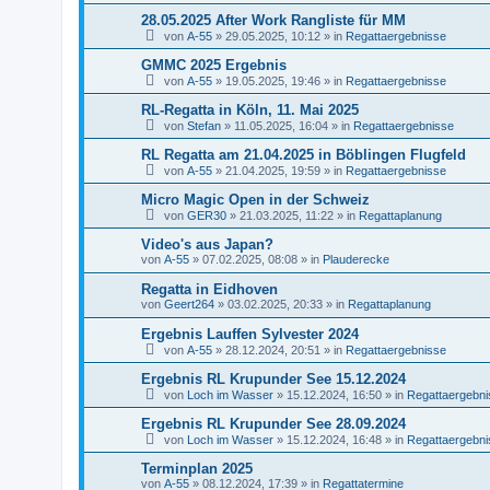
28.05.2025 After Work Rangliste für MM
von
A-55
»
29.05.2025, 10:12
» in
Regattaergebnisse
GMMC 2025 Ergebnis
von
A-55
»
19.05.2025, 19:46
» in
Regattaergebnisse
RL-Regatta in Köln, 11. Mai 2025
von
Stefan
»
11.05.2025, 16:04
» in
Regattaergebnisse
RL Regatta am 21.04.2025 in Böblingen Flugfeld
von
A-55
»
21.04.2025, 19:59
» in
Regattaergebnisse
Micro Magic Open in der Schweiz
von
GER30
»
21.03.2025, 11:22
» in
Regattaplanung
Video's aus Japan?
von
A-55
»
07.02.2025, 08:08
» in
Plauderecke
Regatta in Eidhoven
von
Geert264
»
03.02.2025, 20:33
» in
Regattaplanung
Ergebnis Lauffen Sylvester 2024
von
A-55
»
28.12.2024, 20:51
» in
Regattaergebnisse
Ergebnis RL Krupunder See 15.12.2024
von
Loch im Wasser
»
15.12.2024, 16:50
» in
Regattaergebni
Ergebnis RL Krupunder See 28.09.2024
von
Loch im Wasser
»
15.12.2024, 16:48
» in
Regattaergebni
Terminplan 2025
von
A-55
»
08.12.2024, 17:39
» in
Regattatermine