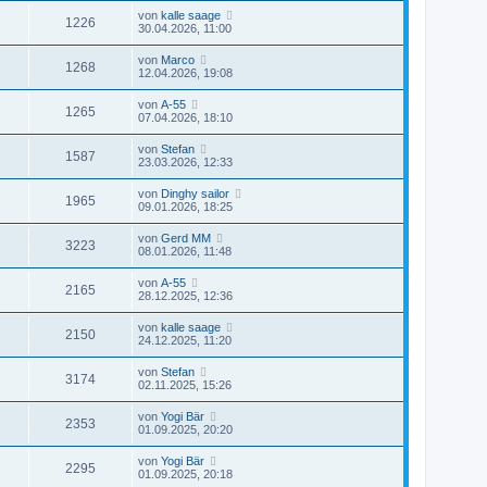
von
kalle saage
1226
30.04.2026, 11:00
von
Marco
1268
12.04.2026, 19:08
von
A-55
1265
07.04.2026, 18:10
von
Stefan
1587
23.03.2026, 12:33
von
Dinghy sailor
1965
09.01.2026, 18:25
von
Gerd MM
3223
08.01.2026, 11:48
von
A-55
2165
28.12.2025, 12:36
von
kalle saage
2150
24.12.2025, 11:20
von
Stefan
3174
02.11.2025, 15:26
von
Yogi Bär
2353
01.09.2025, 20:20
von
Yogi Bär
2295
01.09.2025, 20:18