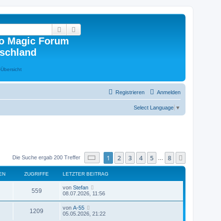
Suche
Erweiterte Suche
o Magic Forum
schland
Registrieren
Anmelden
Select Language
▼
Seite
1
von
8
1
2
3
4
5
8
Nächste
Die Suche ergab 200 Treffer
…
EN
ZUGRIFFE
LETZTER BEITRAG
von
Stefan
559
08.07.2026, 11:56
von
A-55
1209
05.05.2026, 21:22