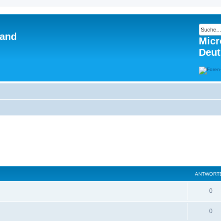
land
Micr
Deut
ANTWORT
0
0