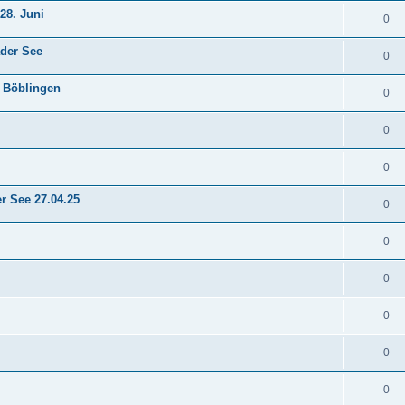
28. Juni
0
der See
0
n Böblingen
0
0
0
r See 27.04.25
0
0
0
0
0
0