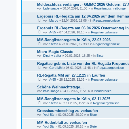
Meldeschluss verlängert - GMMC 2026 Geldern, 27./
von
kalle saage
»
30.04.2026, 11:00
» in
Regattaauschreibungen
Ergebnis RL-Regatta am 12.04.2026 auf dem Kemna
von
Marco
»
12.04.2026, 19:08
» in
Regattaergebnisse
Ergebnis RL-Regatta am 06.04.2026 Ostermontag i
von
A-55
»
07.04.2026, 18:10
» in
Regattaergebnisse
MM-Ranglistenregatta in Köln, 22.03.2026
von
Stefan
»
23.03.2026, 12:33
» in
Regattaergebnisse
Micro Magic Classic
von
Dinghy sailor
»
09.01.2026, 18:25
» in
Biete
Regattaergebnis Liste von der RL Regatta Krupunde
von
Gerd MM
»
08.01.2026, 11:48
» in
Regattaergebnisse
RL-Regatta MM am 27.12.25 in Lauffen
von
A-55
»
28.12.2025, 12:36
» in
Regattaergebnisse
Schöne Weihnachtstage…
von
kalle saage
»
24.12.2025, 11:20
» in
Plauderecke
MM-Ranglistenregatta in Köln, 02.11.2025
von
Stefan
»
02.11.2025, 15:26
» in
Regattaergebnisse
Grossbaumbeschlag zu verkaufen
von
Yogi Bär
»
01.09.2025, 20:20
» in
Biete
MM Ruderblatt zu verkaufen
von
Yogi Bär
»
01.09.2025, 20:18
» in
Biete