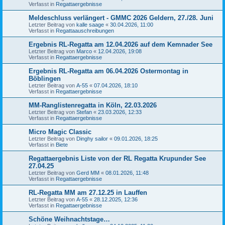
Verfasst in
Regattaergebnisse
Meldeschluss verlängert - GMMC 2026 Geldern, 27./28. Juni
Letzter Beitrag von
kalle saage
«
30.04.2026, 11:00
Verfasst in
Regattaauschreibungen
Ergebnis RL-Regatta am 12.04.2026 auf dem Kemnader See
Letzter Beitrag von
Marco
«
12.04.2026, 19:08
Verfasst in
Regattaergebnisse
Ergebnis RL-Regatta am 06.04.2026 Ostermontag in
Böblingen
Letzter Beitrag von
A-55
«
07.04.2026, 18:10
Verfasst in
Regattaergebnisse
MM-Ranglistenregatta in Köln, 22.03.2026
Letzter Beitrag von
Stefan
«
23.03.2026, 12:33
Verfasst in
Regattaergebnisse
Micro Magic Classic
Letzter Beitrag von
Dinghy sailor
«
09.01.2026, 18:25
Verfasst in
Biete
Regattaergebnis Liste von der RL Regatta Krupunder See
27.04.25
Letzter Beitrag von
Gerd MM
«
08.01.2026, 11:48
Verfasst in
Regattaergebnisse
RL-Regatta MM am 27.12.25 in Lauffen
Letzter Beitrag von
A-55
«
28.12.2025, 12:36
Verfasst in
Regattaergebnisse
Schöne Weihnachtstage…