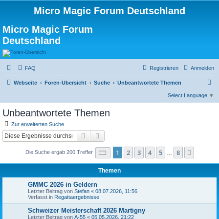
Micro Magic Forum Deutschland
Micro Magic Forum
Deutschland
FAQ
Registrieren
Anmelden
S
Webseite
Foren-Übersicht
Suche
Unbeantwortete Themen
u
Select Language
▼
c
Unbeantwortete Themen
h
Zur erweiterten Suche
e
Suche
Erweiterte Suche
Seite
1
von
8
1
2
3
4
5
8
Nächst
Die Suche ergab 200 Treffer
…
Themen
GMMC 2026 in Geldern
Letzter Beitrag von
Stefan
«
08.07.2026, 11:56
Verfasst in
Regattaergebnisse
Schweizer Meisterschaft 2026 Martigny
Letzter Beitrag von
A-55
«
05.05.2026, 21:22