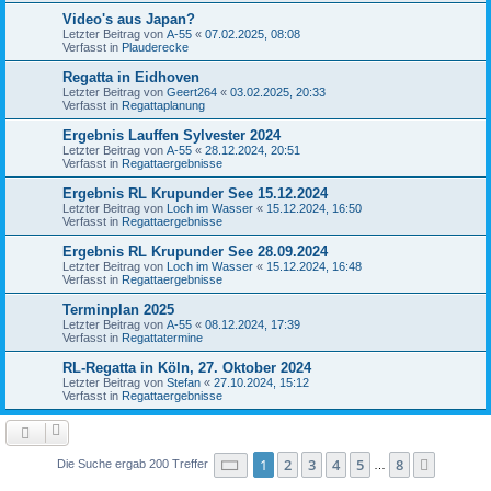
Video's aus Japan?
Letzter Beitrag von
A-55
«
07.02.2025, 08:08
Verfasst in
Plauderecke
Regatta in Eidhoven
Letzter Beitrag von
Geert264
«
03.02.2025, 20:33
Verfasst in
Regattaplanung
Ergebnis Lauffen Sylvester 2024
Letzter Beitrag von
A-55
«
28.12.2024, 20:51
Verfasst in
Regattaergebnisse
Ergebnis RL Krupunder See 15.12.2024
Letzter Beitrag von
Loch im Wasser
«
15.12.2024, 16:50
Verfasst in
Regattaergebnisse
Ergebnis RL Krupunder See 28.09.2024
Letzter Beitrag von
Loch im Wasser
«
15.12.2024, 16:48
Verfasst in
Regattaergebnisse
Terminplan 2025
Letzter Beitrag von
A-55
«
08.12.2024, 17:39
Verfasst in
Regattatermine
RL-Regatta in Köln, 27. Oktober 2024
Letzter Beitrag von
Stefan
«
27.10.2024, 15:12
Verfasst in
Regattaergebnisse
Seite
1
von
8
1
2
3
4
5
8
Nächst
Die Suche ergab 200 Treffer
…