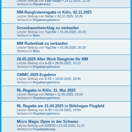
Letzter Beitrag von
kalle saage
«
24.12.2025, 11:20
Verfasst in
Plauderecke
MM-Ranglistenregatta in Köln, 02.11.2025
Letzter Beitrag von
Stefan
«
02.11.2025, 15:26
Verfasst in
Regattaergebnisse
Grossbaumbeschlag zu verkaufen
Letzter Beitrag von
Yogi Bär
«
01.09.2025, 20:20
Verfasst in
Biete
MM Ruderblatt zu verkaufen
Letzter Beitrag von
Yogi Bär
«
01.09.2025, 20:18
Verfasst in
Biete
28.05.2025 After Work Rangliste für MM
Letzter Beitrag von
A-55
«
29.05.2025, 10:12
Verfasst in
Regattaergebnisse
GMMC 2025 Ergebnis
Letzter Beitrag von
A-55
«
19.05.2025, 19:46
Verfasst in
Regattaergebnisse
RL-Regatta in Köln, 11. Mai 2025
Letzter Beitrag von
Stefan
«
11.05.2025, 16:04
Verfasst in
Regattaergebnisse
RL Regatta am 21.04.2025 in Böblingen Flugfeld
Letzter Beitrag von
A-55
«
21.04.2025, 19:59
Verfasst in
Regattaergebnisse
Micro Magic Open in der Schweiz
Letzter Beitrag von
GER30
«
21.03.2025, 11:22
Verfasst in
Regattaplanung