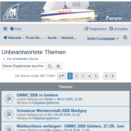
Micro Magic Forum
Deutschland
FAQ
Registrieren
Anmelden
S
Webseite
Foren-Übersicht
Suche
Unbeantwortete Themen
Select Language
▼
u
Unbeantwortete Themen
c
h
Zur erweiterten Suche
Suche
Erweiterte Suche
e
Seite
1
von
8
1
2
3
4
5
8
Nächst
Die Suche ergab 200 Treffer
…
Themen
GMMC 2026 in Geldern
Letzter Beitrag von
Stefan
«
08.07.2026, 11:56
Verfasst in
Regattaergebnisse
Schweizer Meisterschaft 2026 Martigny
Letzter Beitrag von
A-55
«
05.05.2026, 21:22
Verfasst in
Regattaergebnisse
Meldeschluss verlängert - GMMC 2026 Geldern, 27./28. Juni
Letzter Beitrag von
kalle saage
«
30.04.2026, 11:00