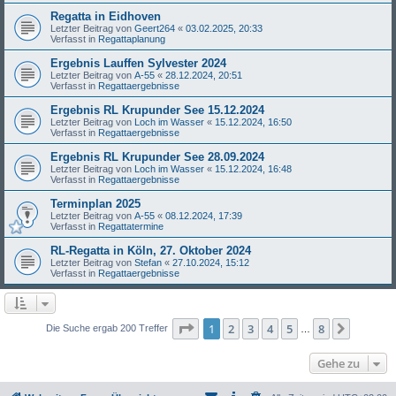
Regatta in Eidhoven
Letzter Beitrag von
Geert264
«
03.02.2025, 20:33
Verfasst in
Regattaplanung
Ergebnis Lauffen Sylvester 2024
Letzter Beitrag von
A-55
«
28.12.2024, 20:51
Verfasst in
Regattaergebnisse
Ergebnis RL Krupunder See 15.12.2024
Letzter Beitrag von
Loch im Wasser
«
15.12.2024, 16:50
Verfasst in
Regattaergebnisse
Ergebnis RL Krupunder See 28.09.2024
Letzter Beitrag von
Loch im Wasser
«
15.12.2024, 16:48
Verfasst in
Regattaergebnisse
Terminplan 2025
Letzter Beitrag von
A-55
«
08.12.2024, 17:39
Verfasst in
Regattatermine
RL-Regatta in Köln, 27. Oktober 2024
Letzter Beitrag von
Stefan
«
27.10.2024, 15:12
Verfasst in
Regattaergebnisse
Seite
1
von
8
1
2
3
4
5
8
Nächst
Die Suche ergab 200 Treffer
…
Gehe zu