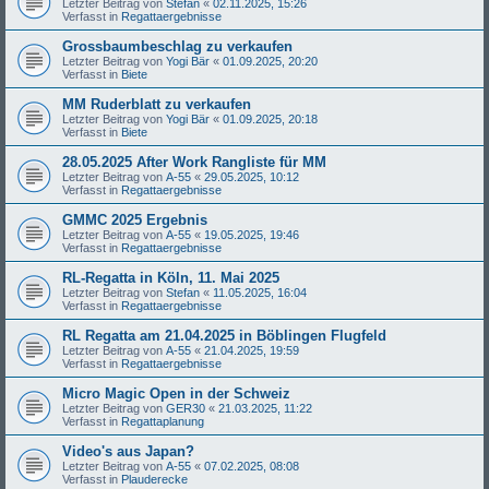
Letzter Beitrag von
Stefan
«
02.11.2025, 15:26
Verfasst in
Regattaergebnisse
Grossbaumbeschlag zu verkaufen
Letzter Beitrag von
Yogi Bär
«
01.09.2025, 20:20
Verfasst in
Biete
MM Ruderblatt zu verkaufen
Letzter Beitrag von
Yogi Bär
«
01.09.2025, 20:18
Verfasst in
Biete
28.05.2025 After Work Rangliste für MM
Letzter Beitrag von
A-55
«
29.05.2025, 10:12
Verfasst in
Regattaergebnisse
GMMC 2025 Ergebnis
Letzter Beitrag von
A-55
«
19.05.2025, 19:46
Verfasst in
Regattaergebnisse
RL-Regatta in Köln, 11. Mai 2025
Letzter Beitrag von
Stefan
«
11.05.2025, 16:04
Verfasst in
Regattaergebnisse
RL Regatta am 21.04.2025 in Böblingen Flugfeld
Letzter Beitrag von
A-55
«
21.04.2025, 19:59
Verfasst in
Regattaergebnisse
Micro Magic Open in der Schweiz
Letzter Beitrag von
GER30
«
21.03.2025, 11:22
Verfasst in
Regattaplanung
Video's aus Japan?
Letzter Beitrag von
A-55
«
07.02.2025, 08:08
Verfasst in
Plauderecke