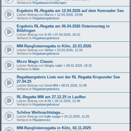
Verfasst in
Regattaauschreibungen
Ergebnis RL-Regatta am 12.04.2026 auf dem Kemnader See
Letzter Beitrag von
Marco
«
12.04.2026, 19:08
Verfasst in
Regattaergebnisse
Ergebnis RL-Regatta am 06.04.2026 Ostermontag in
Böblingen
Letzter Beitrag von
A-55
«
07.04.2026, 18:10
Verfasst in
Regattaergebnisse
MM-Ranglistenregatta in Köln, 22.03.2026
Letzter Beitrag von
Stefan
«
23.03.2026, 12:33
Verfasst in
Regattaergebnisse
Micro Magic Classic
Letzter Beitrag von
Dinghy sailor
«
09.01.2026, 18:25
Verfasst in
Biete
Regattaergebnis Liste von der RL Regatta Krupunder See
27.04.25
Letzter Beitrag von
Gerd MM
«
08.01.2026, 11:48
Verfasst in
Regattaergebnisse
RL-Regatta MM am 27.12.25 in Lauffen
Letzter Beitrag von
A-55
«
28.12.2025, 12:36
Verfasst in
Regattaergebnisse
Schöne Weihnachtstage…
Letzter Beitrag von
kalle saage
«
24.12.2025, 11:20
Verfasst in
Plauderecke
MM-Ranglistenregatta in Köln, 02.11.2025