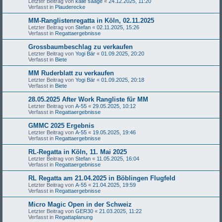
Letzter Beitrag von
kalle saage
«
24.12.2025, 11:20
Verfasst in
Plauderecke
MM-Ranglistenregatta in Köln, 02.11.2025
Letzter Beitrag von
Stefan
«
02.11.2025, 15:26
Verfasst in
Regattaergebnisse
Grossbaumbeschlag zu verkaufen
Letzter Beitrag von
Yogi Bär
«
01.09.2025, 20:20
Verfasst in
Biete
MM Ruderblatt zu verkaufen
Letzter Beitrag von
Yogi Bär
«
01.09.2025, 20:18
Verfasst in
Biete
28.05.2025 After Work Rangliste für MM
Letzter Beitrag von
A-55
«
29.05.2025, 10:12
Verfasst in
Regattaergebnisse
GMMC 2025 Ergebnis
Letzter Beitrag von
A-55
«
19.05.2025, 19:46
Verfasst in
Regattaergebnisse
RL-Regatta in Köln, 11. Mai 2025
Letzter Beitrag von
Stefan
«
11.05.2025, 16:04
Verfasst in
Regattaergebnisse
RL Regatta am 21.04.2025 in Böblingen Flugfeld
Letzter Beitrag von
A-55
«
21.04.2025, 19:59
Verfasst in
Regattaergebnisse
Micro Magic Open in der Schweiz
Letzter Beitrag von
GER30
«
21.03.2025, 11:22
Verfasst in
Regattaplanung