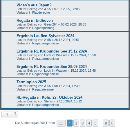
Video's aus Japan?
Letzter Beitrag von
A-55
«
07.02.2025, 08:08
Verfasst in
Plauderecke
Regatta in Eidhoven
Letzter Beitrag von
Geert264
«
03.02.2025, 20:33
Verfasst in
Regattaplanung
Ergebnis Lauffen Sylvester 2024
Letzter Beitrag von
A-55
«
28.12.2024, 20:51
Verfasst in
Regattaergebnisse
Ergebnis RL Krupunder See 15.12.2024
Letzter Beitrag von
Loch im Wasser
«
15.12.2024, 16:50
Verfasst in
Regattaergebnisse
Ergebnis RL Krupunder See 28.09.2024
Letzter Beitrag von
Loch im Wasser
«
15.12.2024, 16:48
Verfasst in
Regattaergebnisse
Terminplan 2025
Letzter Beitrag von
A-55
«
08.12.2024, 17:39
Verfasst in
Regattatermine
RL-Regatta in Köln, 27. Oktober 2024
Letzter Beitrag von
Stefan
«
27.10.2024, 15:12
Verfasst in
Regattaergebnisse
Seite
1
von
8
1
2
3
4
5
8
Nächst
Die Suche ergab 200 Treffer
…