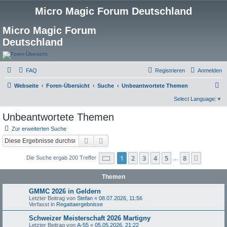
Micro Magic Forum Deutschland
Micro Magic Forum
Deutschland
FAQ
Registrieren
Anmelden
S
Webseite
Foren-Übersicht
Suche
Unbeantwortete Themen
u
Select Language
▼
c
Unbeantwortete Themen
h
Zur erweiterten Suche
e
Suche
Erweiterte Suche
Seite
1
von
8
1
2
3
4
5
8
Nächst
Die Suche ergab 200 Treffer
…
Themen
GMMC 2026 in Geldern
Letzter Beitrag von
Stefan
«
08.07.2026, 11:56
Verfasst in
Regattaergebnisse
Schweizer Meisterschaft 2026 Martigny
Letzter Beitrag von
A-55
«
05.05.2026, 21:22