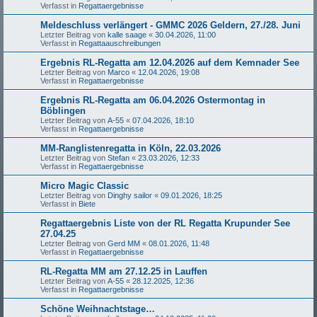
Verfasst in
Regattaergebnisse
Meldeschluss verlängert - GMMC 2026 Geldern, 27./28. Juni
Letzter Beitrag von
kalle saage
«
30.04.2026, 11:00
Verfasst in
Regattaauschreibungen
Ergebnis RL-Regatta am 12.04.2026 auf dem Kemnader See
Letzter Beitrag von
Marco
«
12.04.2026, 19:08
Verfasst in
Regattaergebnisse
Ergebnis RL-Regatta am 06.04.2026 Ostermontag in
Böblingen
Letzter Beitrag von
A-55
«
07.04.2026, 18:10
Verfasst in
Regattaergebnisse
MM-Ranglistenregatta in Köln, 22.03.2026
Letzter Beitrag von
Stefan
«
23.03.2026, 12:33
Verfasst in
Regattaergebnisse
Micro Magic Classic
Letzter Beitrag von
Dinghy sailor
«
09.01.2026, 18:25
Verfasst in
Biete
Regattaergebnis Liste von der RL Regatta Krupunder See
27.04.25
Letzter Beitrag von
Gerd MM
«
08.01.2026, 11:48
Verfasst in
Regattaergebnisse
RL-Regatta MM am 27.12.25 in Lauffen
Letzter Beitrag von
A-55
«
28.12.2025, 12:36
Verfasst in
Regattaergebnisse
Schöne Weihnachtstage…