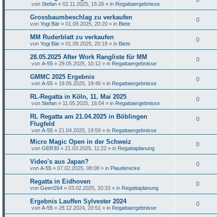
0
von
Stefan
»
02.11.2025, 15:26
» in
Regattaergebnisse
Grossbaumbeschlag zu verkaufen
0
von
Yogi Bär
»
01.09.2025, 20:20
» in
Biete
MM Ruderblatt zu verkaufen
0
von
Yogi Bär
»
01.09.2025, 20:18
» in
Biete
28.05.2025 After Work Rangliste für MM
0
von
A-55
»
29.05.2025, 10:12
» in
Regattaergebnisse
GMMC 2025 Ergebnis
0
von
A-55
»
19.05.2025, 19:46
» in
Regattaergebnisse
RL-Regatta in Köln, 11. Mai 2025
0
von
Stefan
»
11.05.2025, 16:04
» in
Regattaergebnisse
RL Regatta am 21.04.2025 in Böblingen
0
Flugfeld
von
A-55
»
21.04.2025, 19:59
» in
Regattaergebnisse
Micro Magic Open in der Schweiz
0
von
GER30
»
21.03.2025, 11:22
» in
Regattaplanung
Video's aus Japan?
0
von
A-55
»
07.02.2025, 08:08
» in
Plauderecke
Regatta in Eidhoven
0
von
Geert264
»
03.02.2025, 20:33
» in
Regattaplanung
Ergebnis Lauffen Sylvester 2024
0
von
A-55
»
28.12.2024, 20:51
» in
Regattaergebnisse