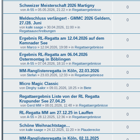
Schweizer Meisterschaft 2026 Martigny
0
von
A-55
»
05.05.2026, 21:22
» in
Regattaergebnisse
Meldeschluss verlängert - GMMC 2026 Geldern,
0
27./28. Juni
von
kalle saage
»
30.04.2026, 11:00
» in
Regattaauschreibungen
Ergebnis RL-Regatta am 12.04.2026 auf dem
0
Kemnader See
von
Marco
»
12.04.2026, 19:08
» in
Regattaergebnisse
Ergebnis RL-Regatta am 06.04.2026
0
Ostermontag in Böblingen
von
A-55
»
07.04.2026, 18:10
» in
Regattaergebnisse
MM-Ranglistenregatta in Köln, 22.03.2026
0
von
Stefan
»
23.03.2026, 12:33
» in
Regattaergebnisse
Micro Magic Classic
0
von
Dinghy sailor
»
09.01.2026, 18:25
» in
Biete
Regattaergebnis Liste von der RL Regatta
0
Krupunder See 27.04.25
von
Gerd MM
»
08.01.2026, 11:48
» in
Regattaergebnisse
RL-Regatta MM am 27.12.25 in Lauffen
0
von
A-55
»
28.12.2025, 12:36
» in
Regattaergebnisse
Schöne Weihnachtstage…
0
von
kalle saage
»
24.12.2025, 11:20
» in
Plauderecke
MM-Ranglistenregatta in Köln, 02.11.2025