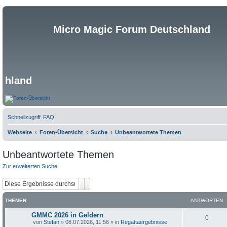
Micro Magic Forum Deutschland
hland
Schnellzugriff
FAQ
Webseite
Foren-Übersicht
Suche
Unbeantwortete Themen
Unbeantwortete Themen
Zur erweiterten Suche
Suche
Erweiterte Suche
THEMEN
ANTWORTEN
GMMC 2026 in Geldern
0
von
Stefan
»
08.07.2026, 11:56
» in
Regattaergebnisse