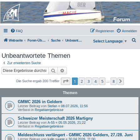
Micro Magic Forum
Deutschland
FAQ
Registrieren
Anmelden
S
Webseite
Foren-Übersicht
Suche
Unbeantwortete Themen
Select Language
▼
u
Unbeantwortete Themen
c
h
Zur erweiterten Suche
Suche
Erweiterte Suche
e
Seite
1
von
8
1
2
3
4
5
8
Nächst
Die Suche ergab 200 Treffer
…
Themen
GMMC 2026 in Geldern
Letzter Beitrag von
Stefan
«
08.07.2026, 11:56
Verfasst in
Regattaergebnisse
Schweizer Meisterschaft 2026 Martigny
Letzter Beitrag von
A-55
«
05.05.2026, 21:22
Verfasst in
Regattaergebnisse
Meldeschluss verlängert - GMMC 2026 Geldern, 27./28. Juni
Letzter Beitrag von
kalle saage
«
30.04.2026, 11:00