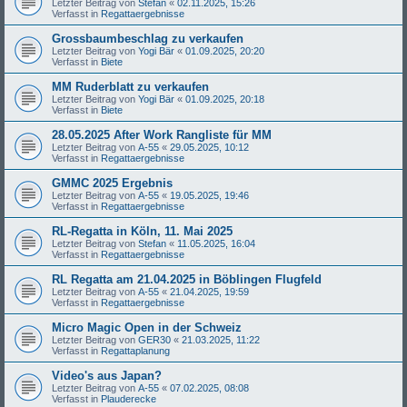
Letzter Beitrag von
Stefan
«
02.11.2025, 15:26
Verfasst in
Regattaergebnisse
Grossbaumbeschlag zu verkaufen
Letzter Beitrag von
Yogi Bär
«
01.09.2025, 20:20
Verfasst in
Biete
MM Ruderblatt zu verkaufen
Letzter Beitrag von
Yogi Bär
«
01.09.2025, 20:18
Verfasst in
Biete
28.05.2025 After Work Rangliste für MM
Letzter Beitrag von
A-55
«
29.05.2025, 10:12
Verfasst in
Regattaergebnisse
GMMC 2025 Ergebnis
Letzter Beitrag von
A-55
«
19.05.2025, 19:46
Verfasst in
Regattaergebnisse
RL-Regatta in Köln, 11. Mai 2025
Letzter Beitrag von
Stefan
«
11.05.2025, 16:04
Verfasst in
Regattaergebnisse
RL Regatta am 21.04.2025 in Böblingen Flugfeld
Letzter Beitrag von
A-55
«
21.04.2025, 19:59
Verfasst in
Regattaergebnisse
Micro Magic Open in der Schweiz
Letzter Beitrag von
GER30
«
21.03.2025, 11:22
Verfasst in
Regattaplanung
Video's aus Japan?
Letzter Beitrag von
A-55
«
07.02.2025, 08:08
Verfasst in
Plauderecke