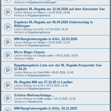
Verfasst in
Regattaauschreibungen
Ergebnis RL-Regatta am 12.04.2026 auf dem Kemnader See
Letzter Beitrag von
Marco
«
12.04.2026, 19:08
Verfasst in
Regattaergebnisse
Ergebnis RL-Regatta am 06.04.2026 Ostermontag in
Böblingen
Letzter Beitrag von
A-55
«
07.04.2026, 18:10
Verfasst in
Regattaergebnisse
MM-Ranglistenregatta in Köln, 22.03.2026
Letzter Beitrag von
Stefan
«
23.03.2026, 12:33
Verfasst in
Regattaergebnisse
Micro Magic Classic
Letzter Beitrag von
Dinghy sailor
«
09.01.2026, 18:25
Verfasst in
Biete
Regattaergebnis Liste von der RL Regatta Krupunder See
27.04.25
Letzter Beitrag von
Gerd MM
«
08.01.2026, 11:48
Verfasst in
Regattaergebnisse
RL-Regatta MM am 27.12.25 in Lauffen
Letzter Beitrag von
A-55
«
28.12.2025, 12:36
Verfasst in
Regattaergebnisse
Schöne Weihnachtstage…
Letzter Beitrag von
kalle saage
«
24.12.2025, 11:20
Verfasst in
Plauderecke
MM-Ranglistenregatta in Köln, 02.11.2025