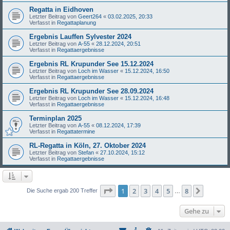
Regatta in Eidhoven
Letzter Beitrag von
Geert264
«
03.02.2025, 20:33
Verfasst in
Regattaplanung
Ergebnis Lauffen Sylvester 2024
Letzter Beitrag von
A-55
«
28.12.2024, 20:51
Verfasst in
Regattaergebnisse
Ergebnis RL Krupunder See 15.12.2024
Letzter Beitrag von
Loch im Wasser
«
15.12.2024, 16:50
Verfasst in
Regattaergebnisse
Ergebnis RL Krupunder See 28.09.2024
Letzter Beitrag von
Loch im Wasser
«
15.12.2024, 16:48
Verfasst in
Regattaergebnisse
Terminplan 2025
Letzter Beitrag von
A-55
«
08.12.2024, 17:39
Verfasst in
Regattatermine
RL-Regatta in Köln, 27. Oktober 2024
Letzter Beitrag von
Stefan
«
27.10.2024, 15:12
Verfasst in
Regattaergebnisse
Seite
1
von
8
1
2
3
4
5
8
Nächst
Die Suche ergab 200 Treffer
…
Gehe zu