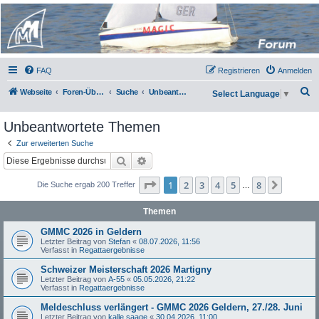
Micro Magic Forum
Deutschland
FAQ
Registrieren
Anmelden
S
Webseite
Foren-Übersicht
Suche
Unbeantwortete Themen
Select Language
▼
u
Unbeantwortete Themen
c
h
Zur erweiterten Suche
Suche
Erweiterte Suche
e
Seite
1
von
8
1
2
3
4
5
8
Nächst
Die Suche ergab 200 Treffer
…
Themen
GMMC 2026 in Geldern
Letzter Beitrag von
Stefan
«
08.07.2026, 11:56
Verfasst in
Regattaergebnisse
Schweizer Meisterschaft 2026 Martigny
Letzter Beitrag von
A-55
«
05.05.2026, 21:22
Verfasst in
Regattaergebnisse
Meldeschluss verlängert - GMMC 2026 Geldern, 27./28. Juni
Letzter Beitrag von
kalle saage
«
30.04.2026, 11:00