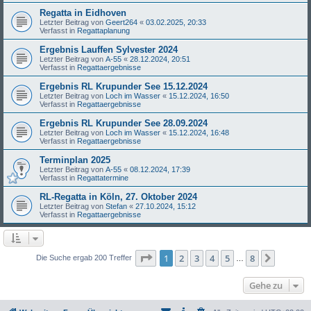
Regatta in Eidhoven
Letzter Beitrag von
Geert264
«
03.02.2025, 20:33
Verfasst in
Regattaplanung
Ergebnis Lauffen Sylvester 2024
Letzter Beitrag von
A-55
«
28.12.2024, 20:51
Verfasst in
Regattaergebnisse
Ergebnis RL Krupunder See 15.12.2024
Letzter Beitrag von
Loch im Wasser
«
15.12.2024, 16:50
Verfasst in
Regattaergebnisse
Ergebnis RL Krupunder See 28.09.2024
Letzter Beitrag von
Loch im Wasser
«
15.12.2024, 16:48
Verfasst in
Regattaergebnisse
Terminplan 2025
Letzter Beitrag von
A-55
«
08.12.2024, 17:39
Verfasst in
Regattatermine
RL-Regatta in Köln, 27. Oktober 2024
Letzter Beitrag von
Stefan
«
27.10.2024, 15:12
Verfasst in
Regattaergebnisse
Seite
1
von
8
1
2
3
4
5
8
Nächst
Die Suche ergab 200 Treffer
…
Gehe zu