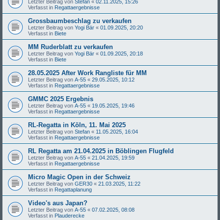
Letzter Beitrag von
Stefan
«
02.11.2025, 15:26
Verfasst in
Regattaergebnisse
Grossbaumbeschlag zu verkaufen
Letzter Beitrag von
Yogi Bär
«
01.09.2025, 20:20
Verfasst in
Biete
MM Ruderblatt zu verkaufen
Letzter Beitrag von
Yogi Bär
«
01.09.2025, 20:18
Verfasst in
Biete
28.05.2025 After Work Rangliste für MM
Letzter Beitrag von
A-55
«
29.05.2025, 10:12
Verfasst in
Regattaergebnisse
GMMC 2025 Ergebnis
Letzter Beitrag von
A-55
«
19.05.2025, 19:46
Verfasst in
Regattaergebnisse
RL-Regatta in Köln, 11. Mai 2025
Letzter Beitrag von
Stefan
«
11.05.2025, 16:04
Verfasst in
Regattaergebnisse
RL Regatta am 21.04.2025 in Böblingen Flugfeld
Letzter Beitrag von
A-55
«
21.04.2025, 19:59
Verfasst in
Regattaergebnisse
Micro Magic Open in der Schweiz
Letzter Beitrag von
GER30
«
21.03.2025, 11:22
Verfasst in
Regattaplanung
Video's aus Japan?
Letzter Beitrag von
A-55
«
07.02.2025, 08:08
Verfasst in
Plauderecke