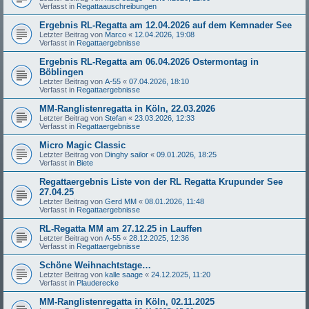
Verfasst in
Regattaauschreibungen
Ergebnis RL-Regatta am 12.04.2026 auf dem Kemnader See
Letzter Beitrag von
Marco
«
12.04.2026, 19:08
Verfasst in
Regattaergebnisse
Ergebnis RL-Regatta am 06.04.2026 Ostermontag in
Böblingen
Letzter Beitrag von
A-55
«
07.04.2026, 18:10
Verfasst in
Regattaergebnisse
MM-Ranglistenregatta in Köln, 22.03.2026
Letzter Beitrag von
Stefan
«
23.03.2026, 12:33
Verfasst in
Regattaergebnisse
Micro Magic Classic
Letzter Beitrag von
Dinghy sailor
«
09.01.2026, 18:25
Verfasst in
Biete
Regattaergebnis Liste von der RL Regatta Krupunder See
27.04.25
Letzter Beitrag von
Gerd MM
«
08.01.2026, 11:48
Verfasst in
Regattaergebnisse
RL-Regatta MM am 27.12.25 in Lauffen
Letzter Beitrag von
A-55
«
28.12.2025, 12:36
Verfasst in
Regattaergebnisse
Schöne Weihnachtstage…
Letzter Beitrag von
kalle saage
«
24.12.2025, 11:20
Verfasst in
Plauderecke
MM-Ranglistenregatta in Köln, 02.11.2025