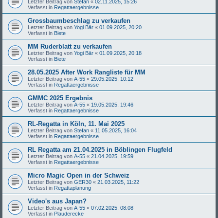
Letzter Beitrag von
Stefan
«
02.11.2025, 15:26
Verfasst in
Regattaergebnisse
Grossbaumbeschlag zu verkaufen
Letzter Beitrag von
Yogi Bär
«
01.09.2025, 20:20
Verfasst in
Biete
MM Ruderblatt zu verkaufen
Letzter Beitrag von
Yogi Bär
«
01.09.2025, 20:18
Verfasst in
Biete
28.05.2025 After Work Rangliste für MM
Letzter Beitrag von
A-55
«
29.05.2025, 10:12
Verfasst in
Regattaergebnisse
GMMC 2025 Ergebnis
Letzter Beitrag von
A-55
«
19.05.2025, 19:46
Verfasst in
Regattaergebnisse
RL-Regatta in Köln, 11. Mai 2025
Letzter Beitrag von
Stefan
«
11.05.2025, 16:04
Verfasst in
Regattaergebnisse
RL Regatta am 21.04.2025 in Böblingen Flugfeld
Letzter Beitrag von
A-55
«
21.04.2025, 19:59
Verfasst in
Regattaergebnisse
Micro Magic Open in der Schweiz
Letzter Beitrag von
GER30
«
21.03.2025, 11:22
Verfasst in
Regattaplanung
Video's aus Japan?
Letzter Beitrag von
A-55
«
07.02.2025, 08:08
Verfasst in
Plauderecke