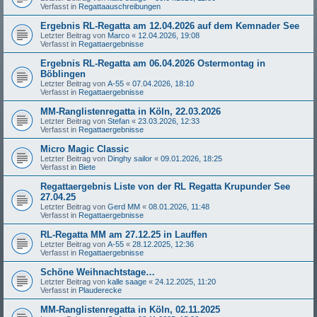
Verfasst in
Regattaauschreibungen
Ergebnis RL-Regatta am 12.04.2026 auf dem Kemnader See
Letzter Beitrag von
Marco
«
12.04.2026, 19:08
Verfasst in
Regattaergebnisse
Ergebnis RL-Regatta am 06.04.2026 Ostermontag in
Böblingen
Letzter Beitrag von
A-55
«
07.04.2026, 18:10
Verfasst in
Regattaergebnisse
MM-Ranglistenregatta in Köln, 22.03.2026
Letzter Beitrag von
Stefan
«
23.03.2026, 12:33
Verfasst in
Regattaergebnisse
Micro Magic Classic
Letzter Beitrag von
Dinghy sailor
«
09.01.2026, 18:25
Verfasst in
Biete
Regattaergebnis Liste von der RL Regatta Krupunder See
27.04.25
Letzter Beitrag von
Gerd MM
«
08.01.2026, 11:48
Verfasst in
Regattaergebnisse
RL-Regatta MM am 27.12.25 in Lauffen
Letzter Beitrag von
A-55
«
28.12.2025, 12:36
Verfasst in
Regattaergebnisse
Schöne Weihnachtstage…
Letzter Beitrag von
kalle saage
«
24.12.2025, 11:20
Verfasst in
Plauderecke
MM-Ranglistenregatta in Köln, 02.11.2025