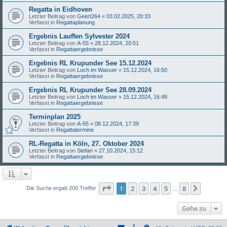
Regatta in Eidhoven
Letzter Beitrag von
Geert264
«
03.02.2025, 20:33
Verfasst in
Regattaplanung
Ergebnis Lauffen Sylvester 2024
Letzter Beitrag von
A-55
«
28.12.2024, 20:51
Verfasst in
Regattaergebnisse
Ergebnis RL Krupunder See 15.12.2024
Letzter Beitrag von
Loch im Wasser
«
15.12.2024, 16:50
Verfasst in
Regattaergebnisse
Ergebnis RL Krupunder See 28.09.2024
Letzter Beitrag von
Loch im Wasser
«
15.12.2024, 16:48
Verfasst in
Regattaergebnisse
Terminplan 2025
Letzter Beitrag von
A-55
«
08.12.2024, 17:39
Verfasst in
Regattatermine
RL-Regatta in Köln, 27. Oktober 2024
Letzter Beitrag von
Stefan
«
27.10.2024, 15:12
Verfasst in
Regattaergebnisse
Seite
1
von
8
1
2
3
4
5
8
Nächst
Die Suche ergab 200 Treffer
…
Gehe zu