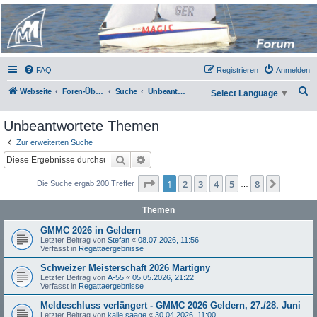
Micro Magic Forum
Deutschland
FAQ
Registrieren
Anmelden
S
Webseite
Foren-Übersicht
Suche
Unbeantwortete Themen
Select Language
▼
u
Unbeantwortete Themen
c
h
Zur erweiterten Suche
Suche
Erweiterte Suche
e
Seite
1
von
8
1
2
3
4
5
8
Nächst
Die Suche ergab 200 Treffer
…
Themen
GMMC 2026 in Geldern
Letzter Beitrag von
Stefan
«
08.07.2026, 11:56
Verfasst in
Regattaergebnisse
Schweizer Meisterschaft 2026 Martigny
Letzter Beitrag von
A-55
«
05.05.2026, 21:22
Verfasst in
Regattaergebnisse
Meldeschluss verlängert - GMMC 2026 Geldern, 27./28. Juni
Letzter Beitrag von
kalle saage
«
30.04.2026, 11:00