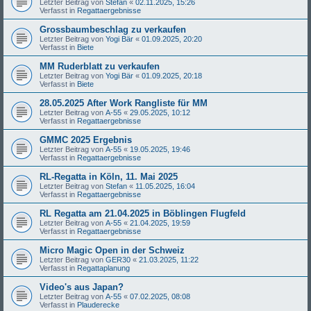
Letzter Beitrag von
Stefan
«
02.11.2025, 15:26
Verfasst in
Regattaergebnisse
Grossbaumbeschlag zu verkaufen
Letzter Beitrag von
Yogi Bär
«
01.09.2025, 20:20
Verfasst in
Biete
MM Ruderblatt zu verkaufen
Letzter Beitrag von
Yogi Bär
«
01.09.2025, 20:18
Verfasst in
Biete
28.05.2025 After Work Rangliste für MM
Letzter Beitrag von
A-55
«
29.05.2025, 10:12
Verfasst in
Regattaergebnisse
GMMC 2025 Ergebnis
Letzter Beitrag von
A-55
«
19.05.2025, 19:46
Verfasst in
Regattaergebnisse
RL-Regatta in Köln, 11. Mai 2025
Letzter Beitrag von
Stefan
«
11.05.2025, 16:04
Verfasst in
Regattaergebnisse
RL Regatta am 21.04.2025 in Böblingen Flugfeld
Letzter Beitrag von
A-55
«
21.04.2025, 19:59
Verfasst in
Regattaergebnisse
Micro Magic Open in der Schweiz
Letzter Beitrag von
GER30
«
21.03.2025, 11:22
Verfasst in
Regattaplanung
Video's aus Japan?
Letzter Beitrag von
A-55
«
07.02.2025, 08:08
Verfasst in
Plauderecke