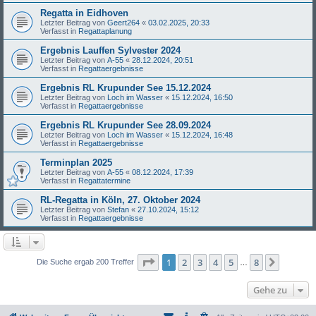
Regatta in Eidhoven
Letzter Beitrag von
Geert264
«
03.02.2025, 20:33
Verfasst in
Regattaplanung
Ergebnis Lauffen Sylvester 2024
Letzter Beitrag von
A-55
«
28.12.2024, 20:51
Verfasst in
Regattaergebnisse
Ergebnis RL Krupunder See 15.12.2024
Letzter Beitrag von
Loch im Wasser
«
15.12.2024, 16:50
Verfasst in
Regattaergebnisse
Ergebnis RL Krupunder See 28.09.2024
Letzter Beitrag von
Loch im Wasser
«
15.12.2024, 16:48
Verfasst in
Regattaergebnisse
Terminplan 2025
Letzter Beitrag von
A-55
«
08.12.2024, 17:39
Verfasst in
Regattatermine
RL-Regatta in Köln, 27. Oktober 2024
Letzter Beitrag von
Stefan
«
27.10.2024, 15:12
Verfasst in
Regattaergebnisse
Seite
1
von
8
1
2
3
4
5
8
Nächst
Die Suche ergab 200 Treffer
…
Gehe zu