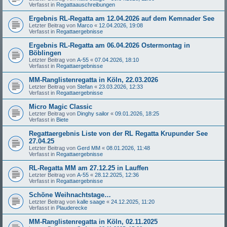
Verfasst in
Regattaauschreibungen
Ergebnis RL-Regatta am 12.04.2026 auf dem Kemnader See
Letzter Beitrag von
Marco
«
12.04.2026, 19:08
Verfasst in
Regattaergebnisse
Ergebnis RL-Regatta am 06.04.2026 Ostermontag in
Böblingen
Letzter Beitrag von
A-55
«
07.04.2026, 18:10
Verfasst in
Regattaergebnisse
MM-Ranglistenregatta in Köln, 22.03.2026
Letzter Beitrag von
Stefan
«
23.03.2026, 12:33
Verfasst in
Regattaergebnisse
Micro Magic Classic
Letzter Beitrag von
Dinghy sailor
«
09.01.2026, 18:25
Verfasst in
Biete
Regattaergebnis Liste von der RL Regatta Krupunder See
27.04.25
Letzter Beitrag von
Gerd MM
«
08.01.2026, 11:48
Verfasst in
Regattaergebnisse
RL-Regatta MM am 27.12.25 in Lauffen
Letzter Beitrag von
A-55
«
28.12.2025, 12:36
Verfasst in
Regattaergebnisse
Schöne Weihnachtstage…
Letzter Beitrag von
kalle saage
«
24.12.2025, 11:20
Verfasst in
Plauderecke
MM-Ranglistenregatta in Köln, 02.11.2025