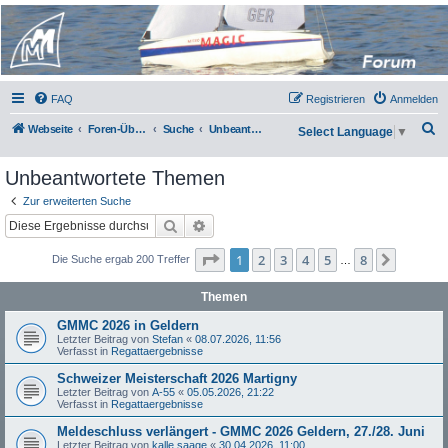
Micro Magic Forum
Deutschland
FAQ
Registrieren
Anmelden
S
Webseite
Foren-Übersicht
Suche
Unbeantwortete Themen
Select Language
▼
u
Unbeantwortete Themen
c
h
Zur erweiterten Suche
Suche
Erweiterte Suche
e
Seite
1
von
8
1
2
3
4
5
8
Nächst
Die Suche ergab 200 Treffer
…
Themen
GMMC 2026 in Geldern
Letzter Beitrag von
Stefan
«
08.07.2026, 11:56
Verfasst in
Regattaergebnisse
Schweizer Meisterschaft 2026 Martigny
Letzter Beitrag von
A-55
«
05.05.2026, 21:22
Verfasst in
Regattaergebnisse
Meldeschluss verlängert - GMMC 2026 Geldern, 27./28. Juni
Letzter Beitrag von
kalle saage
«
30.04.2026, 11:00