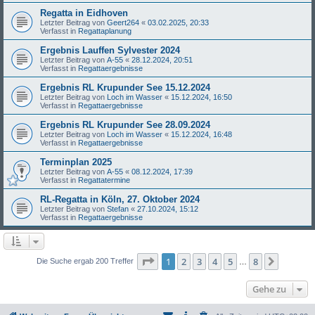
Regatta in Eidhoven
Letzter Beitrag von
Geert264
«
03.02.2025, 20:33
Verfasst in
Regattaplanung
Ergebnis Lauffen Sylvester 2024
Letzter Beitrag von
A-55
«
28.12.2024, 20:51
Verfasst in
Regattaergebnisse
Ergebnis RL Krupunder See 15.12.2024
Letzter Beitrag von
Loch im Wasser
«
15.12.2024, 16:50
Verfasst in
Regattaergebnisse
Ergebnis RL Krupunder See 28.09.2024
Letzter Beitrag von
Loch im Wasser
«
15.12.2024, 16:48
Verfasst in
Regattaergebnisse
Terminplan 2025
Letzter Beitrag von
A-55
«
08.12.2024, 17:39
Verfasst in
Regattatermine
RL-Regatta in Köln, 27. Oktober 2024
Letzter Beitrag von
Stefan
«
27.10.2024, 15:12
Verfasst in
Regattaergebnisse
Seite
1
von
8
1
2
3
4
5
8
Nächst
Die Suche ergab 200 Treffer
…
Gehe zu