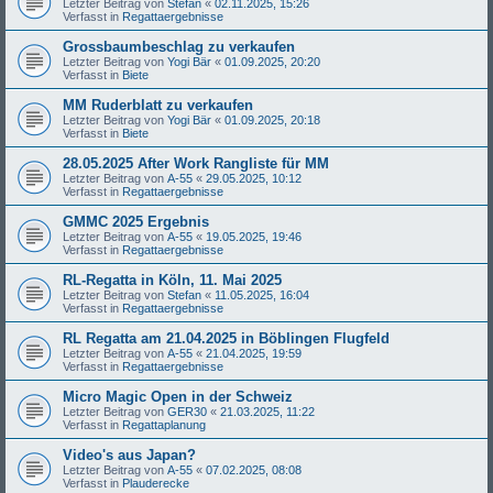
Letzter Beitrag von
Stefan
«
02.11.2025, 15:26
Verfasst in
Regattaergebnisse
Grossbaumbeschlag zu verkaufen
Letzter Beitrag von
Yogi Bär
«
01.09.2025, 20:20
Verfasst in
Biete
MM Ruderblatt zu verkaufen
Letzter Beitrag von
Yogi Bär
«
01.09.2025, 20:18
Verfasst in
Biete
28.05.2025 After Work Rangliste für MM
Letzter Beitrag von
A-55
«
29.05.2025, 10:12
Verfasst in
Regattaergebnisse
GMMC 2025 Ergebnis
Letzter Beitrag von
A-55
«
19.05.2025, 19:46
Verfasst in
Regattaergebnisse
RL-Regatta in Köln, 11. Mai 2025
Letzter Beitrag von
Stefan
«
11.05.2025, 16:04
Verfasst in
Regattaergebnisse
RL Regatta am 21.04.2025 in Böblingen Flugfeld
Letzter Beitrag von
A-55
«
21.04.2025, 19:59
Verfasst in
Regattaergebnisse
Micro Magic Open in der Schweiz
Letzter Beitrag von
GER30
«
21.03.2025, 11:22
Verfasst in
Regattaplanung
Video's aus Japan?
Letzter Beitrag von
A-55
«
07.02.2025, 08:08
Verfasst in
Plauderecke