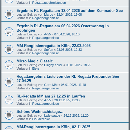
Verfasst in
Regattaauschreibungen
Ergebnis RL-Regatta am 12.04.2026 auf dem Kemnader See
Letzter Beitrag von
Marco
«
12.04.2026, 19:08
Verfasst in
Regattaergebnisse
Ergebnis RL-Regatta am 06.04.2026 Ostermontag in
Böblingen
Letzter Beitrag von
A-55
«
07.04.2026, 18:10
Verfasst in
Regattaergebnisse
MM-Ranglistenregatta in Köln, 22.03.2026
Letzter Beitrag von
Stefan
«
23.03.2026, 12:33
Verfasst in
Regattaergebnisse
Micro Magic Classic
Letzter Beitrag von
Dinghy sailor
«
09.01.2026, 18:25
Verfasst in
Biete
Regattaergebnis Liste von der RL Regatta Krupunder See
27.04.25
Letzter Beitrag von
Gerd MM
«
08.01.2026, 11:48
Verfasst in
Regattaergebnisse
RL-Regatta MM am 27.12.25 in Lauffen
Letzter Beitrag von
A-55
«
28.12.2025, 12:36
Verfasst in
Regattaergebnisse
Schöne Weihnachtstage…
Letzter Beitrag von
kalle saage
«
24.12.2025, 11:20
Verfasst in
Plauderecke
MM-Ranglistenregatta in Köln, 02.11.2025