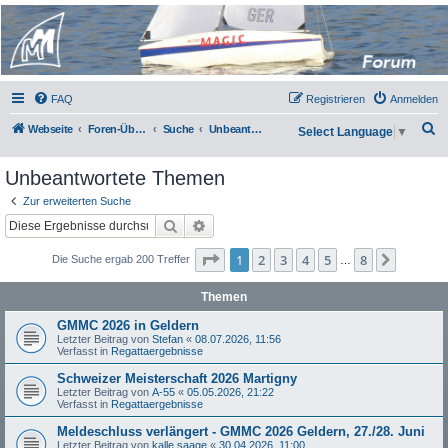
Micro Magic Forum
Deutschland
FAQ
Registrieren
Anmelden
S
Webseite
Foren-Übersicht
Suche
Unbeantwortete Themen
Select Language
▼
u
Unbeantwortete Themen
c
h
Zur erweiterten Suche
Suche
Erweiterte Suche
e
Seite
1
von
8
1
2
3
4
5
8
Nächst
Die Suche ergab 200 Treffer
…
Themen
GMMC 2026 in Geldern
Letzter Beitrag von
Stefan
«
08.07.2026, 11:56
Verfasst in
Regattaergebnisse
Schweizer Meisterschaft 2026 Martigny
Letzter Beitrag von
A-55
«
05.05.2026, 21:22
Verfasst in
Regattaergebnisse
Meldeschluss verlängert - GMMC 2026 Geldern, 27./28. Juni
Letzter Beitrag von
kalle saage
«
30.04.2026, 11:00