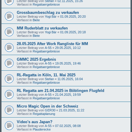
Letzter Beitrag von
Stefan
«
02.11.2025, 15:26
Verfasst in
Regattaergebnisse
Grossbaumbeschlag zu verkaufen
Letzter Beitrag von
Yogi Bär
«
01.09.2025, 20:20
Verfasst in
Biete
MM Ruderblatt zu verkaufen
Letzter Beitrag von
Yogi Bär
«
01.09.2025, 20:18
Verfasst in
Biete
28.05.2025 After Work Rangliste für MM
Letzter Beitrag von
A-55
«
29.05.2025, 10:12
Verfasst in
Regattaergebnisse
GMMC 2025 Ergebnis
Letzter Beitrag von
A-55
«
19.05.2025, 19:46
Verfasst in
Regattaergebnisse
RL-Regatta in Köln, 11. Mai 2025
Letzter Beitrag von
Stefan
«
11.05.2025, 16:04
Verfasst in
Regattaergebnisse
RL Regatta am 21.04.2025 in Böblingen Flugfeld
Letzter Beitrag von
A-55
«
21.04.2025, 19:59
Verfasst in
Regattaergebnisse
Micro Magic Open in der Schweiz
Letzter Beitrag von
GER30
«
21.03.2025, 11:22
Verfasst in
Regattaplanung
Video's aus Japan?
Letzter Beitrag von
A-55
«
07.02.2025, 08:08
Verfasst in
Plauderecke