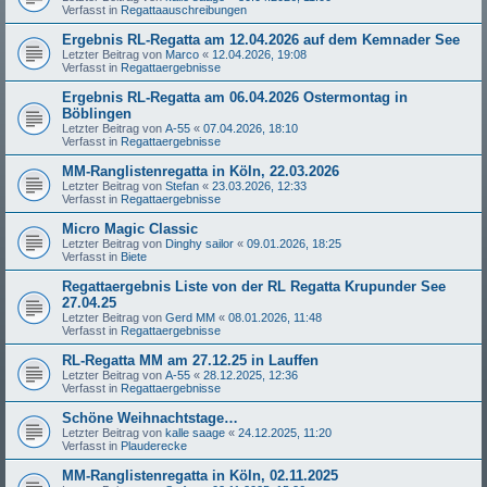
Verfasst in
Regattaauschreibungen
Ergebnis RL-Regatta am 12.04.2026 auf dem Kemnader See
Letzter Beitrag von
Marco
«
12.04.2026, 19:08
Verfasst in
Regattaergebnisse
Ergebnis RL-Regatta am 06.04.2026 Ostermontag in
Böblingen
Letzter Beitrag von
A-55
«
07.04.2026, 18:10
Verfasst in
Regattaergebnisse
MM-Ranglistenregatta in Köln, 22.03.2026
Letzter Beitrag von
Stefan
«
23.03.2026, 12:33
Verfasst in
Regattaergebnisse
Micro Magic Classic
Letzter Beitrag von
Dinghy sailor
«
09.01.2026, 18:25
Verfasst in
Biete
Regattaergebnis Liste von der RL Regatta Krupunder See
27.04.25
Letzter Beitrag von
Gerd MM
«
08.01.2026, 11:48
Verfasst in
Regattaergebnisse
RL-Regatta MM am 27.12.25 in Lauffen
Letzter Beitrag von
A-55
«
28.12.2025, 12:36
Verfasst in
Regattaergebnisse
Schöne Weihnachtstage…
Letzter Beitrag von
kalle saage
«
24.12.2025, 11:20
Verfasst in
Plauderecke
MM-Ranglistenregatta in Köln, 02.11.2025