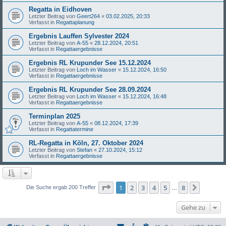
Regatta in Eidhoven
Letzter Beitrag von
Geert264
«
03.02.2025, 20:33
Verfasst in
Regattaplanung
Ergebnis Lauffen Sylvester 2024
Letzter Beitrag von
A-55
«
28.12.2024, 20:51
Verfasst in
Regattaergebnisse
Ergebnis RL Krupunder See 15.12.2024
Letzter Beitrag von
Loch im Wasser
«
15.12.2024, 16:50
Verfasst in
Regattaergebnisse
Ergebnis RL Krupunder See 28.09.2024
Letzter Beitrag von
Loch im Wasser
«
15.12.2024, 16:48
Verfasst in
Regattaergebnisse
Terminplan 2025
Letzter Beitrag von
A-55
«
08.12.2024, 17:39
Verfasst in
Regattatermine
RL-Regatta in Köln, 27. Oktober 2024
Letzter Beitrag von
Stefan
«
27.10.2024, 15:12
Verfasst in
Regattaergebnisse
Seite
1
von
8
1
2
3
4
5
8
Nächst
Die Suche ergab 200 Treffer
…
Gehe zu