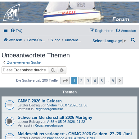
Micro Magic Forum
Deutschland
FAQ
Registrieren
Anmelden
S
Webseite
Foren-Übersicht
Suche
Unbeantwortete Themen
Select Language
▼
u
Unbeantwortete Themen
c
h
Zur erweiterten Suche
Suche
Erweiterte Suche
e
Seite
1
von
8
1
2
3
4
5
8
Nächst
Die Suche ergab 200 Treffer
…
Themen
GMMC 2026 in Geldern
Letzter Beitrag von
Stefan
«
08.07.2026, 11:56
Verfasst in
Regattaergebnisse
Schweizer Meisterschaft 2026 Martigny
Letzter Beitrag von
A-55
«
05.05.2026, 21:22
Verfasst in
Regattaergebnisse
Meldeschluss verlängert - GMMC 2026 Geldern, 27./28. Juni
Letzter Beitrag von
kalle saage
«
30.04.2026, 11:00