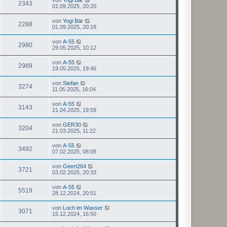
2343
01.09.2025, 20:20
von
Yogi Bär
2288
01.09.2025, 20:18
von
A-55
2980
29.05.2025, 10:12
von
A-55
2989
19.05.2025, 19:46
von
Stefan
3274
11.05.2025, 16:04
von
A-55
3143
21.04.2025, 19:59
von
GER30
3204
21.03.2025, 11:22
von
A-55
3492
07.02.2025, 08:08
von
Geert264
3721
03.02.2025, 20:33
von
A-55
5519
28.12.2024, 20:51
von
Loch im Wasser
3071
15.12.2024, 16:50