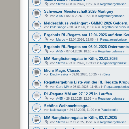
von
Stefan
»
08.07.2026, 11:56
» in
Regattaergebnisse
Schweizer Meisterschaft 2026 Martigny
von
A-55
»
05.05.2026, 21:22
» in
Regattaergebnisse
Meldeschluss verlängert - GMMC 2026 Geldern, 
von
kalle saage
»
30.04.2026, 11:00
» in
Regattaauschreibu
Ergebnis RL-Regatta am 12.04.2026 auf dem K
von
Marco
»
12.04.2026, 19:08
» in
Regattaergebnisse
Ergebnis RL-Regatta am 06.04.2026 Ostermonta
von
A-55
»
07.04.2026, 18:10
» in
Regattaergebnisse
MM-Ranglistenregatta in Köln, 22.03.2026
von
Stefan
»
23.03.2026, 12:33
» in
Regattaergebnisse
Micro Magic Classic
von
Dinghy sailor
»
09.01.2026, 18:25
» in
Biete
Regattaergebnis Liste von der RL Regatta Krup
von
Gerd MM
»
08.01.2026, 11:48
» in
Regattaergebnis
RL-Regatta MM am 27.12.25 in Lauffen
von
A-55
»
28.12.2025, 12:36
» in
Regattaergebnisse
Schöne Weihnachtstage…
von
kalle saage
»
24.12.2025, 11:20
» in
Plauderecke
MM-Ranglistenregatta in Köln, 02.11.2025
von
Stefan
»
02.11.2025, 15:26
» in
Regattaergebnisse