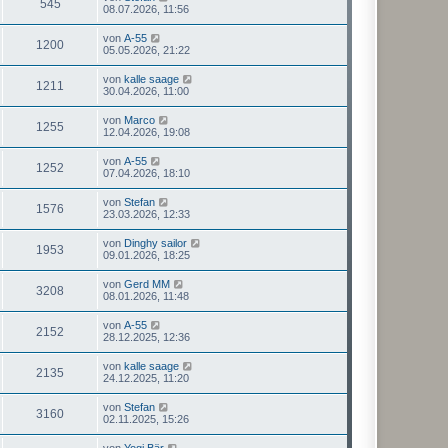
545
08.07.2026, 11:56
von
A-55
1200
05.05.2026, 21:22
von
kalle saage
1211
30.04.2026, 11:00
von
Marco
1255
12.04.2026, 19:08
von
A-55
1252
07.04.2026, 18:10
von
Stefan
1576
23.03.2026, 12:33
von
Dinghy sailor
1953
09.01.2026, 18:25
von
Gerd MM
3208
08.01.2026, 11:48
von
A-55
2152
28.12.2025, 12:36
von
kalle saage
2135
24.12.2025, 11:20
von
Stefan
3160
02.11.2025, 15:26
von
Yogi Bär