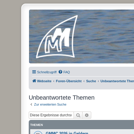
Micro Magic Forum Deutschland
Schnellzugriff
FAQ
Webseite
Foren-Übersicht
Suche
Unbeantwortete Th
Unbeantwortete Themen
Zur erweiterten Suche
Suche
Erweiterte Suche
THEMEN
GMMC 2026 in Geldern