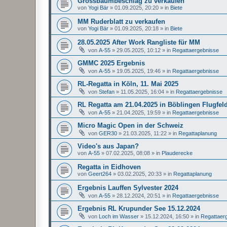
Grossbaumbeschlag zu verkaufen
von
Yogi Bär
»
01.09.2025, 20:20
» in
Biete
MM Ruderblatt zu verkaufen
von
Yogi Bär
»
01.09.2025, 20:18
» in
Biete
28.05.2025 After Work Rangliste für MM
von
A-55
»
29.05.2025, 10:12
» in
Regattaergebnisse
GMMC 2025 Ergebnis
von
A-55
»
19.05.2025, 19:46
» in
Regattaergebnisse
RL-Regatta in Köln, 11. Mai 2025
von
Stefan
»
11.05.2025, 16:04
» in
Regattaergebnisse
RL Regatta am 21.04.2025 in Böblingen Flugfel
von
A-55
»
21.04.2025, 19:59
» in
Regattaergebnisse
Micro Magic Open in der Schweiz
von
GER30
»
21.03.2025, 11:22
» in
Regattaplanung
Video's aus Japan?
von
A-55
»
07.02.2025, 08:08
» in
Plauderecke
Regatta in Eidhoven
von
Geert264
»
03.02.2025, 20:33
» in
Regattaplanung
Ergebnis Lauffen Sylvester 2024
von
A-55
»
28.12.2024, 20:51
» in
Regattaergebnisse
Ergebnis RL Krupunder See 15.12.2024
von
Loch im Wasser
»
15.12.2024, 16:50
» in
Regattaer