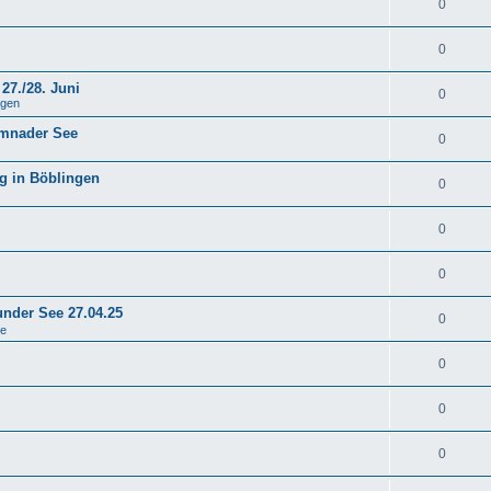
0
0
27./28. Juni
0
ngen
emnader See
0
g in Böblingen
0
0
0
under See 27.04.25
0
se
0
0
0