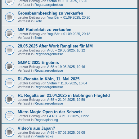
Letzter Beitrag von
Stefan
«
02.11.2025, 15:26
Verfasst in
Regattaergebnisse
Grossbaumbeschlag zu verkaufen
Letzter Beitrag von
Yogi Bär
«
01.09.2025, 20:20
Verfasst in
Biete
MM Ruderblatt zu verkaufen
Letzter Beitrag von
Yogi Bär
«
01.09.2025, 20:18
Verfasst in
Biete
28.05.2025 After Work Rangliste für MM
Letzter Beitrag von
A-55
«
29.05.2025, 10:12
Verfasst in
Regattaergebnisse
GMMC 2025 Ergebnis
Letzter Beitrag von
A-55
«
19.05.2025, 19:46
Verfasst in
Regattaergebnisse
RL-Regatta in Köln, 11. Mai 2025
Letzter Beitrag von
Stefan
«
11.05.2025, 16:04
Verfasst in
Regattaergebnisse
RL Regatta am 21.04.2025 in Böblingen Flugfeld
Letzter Beitrag von
A-55
«
21.04.2025, 19:59
Verfasst in
Regattaergebnisse
Micro Magic Open in der Schweiz
Letzter Beitrag von
GER30
«
21.03.2025, 11:22
Verfasst in
Regattaplanung
Video's aus Japan?
Letzter Beitrag von
A-55
«
07.02.2025, 08:08
Verfasst in
Plauderecke