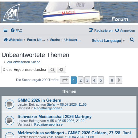
Micro Magic Forum
Deutschland
FAQ
Registrieren
Anmelden
S
Webseite
Foren-Übersicht
Suche
Unbeantwortete Themen
Select Language
▼
u
Unbeantwortete Themen
c
h
Zur erweiterten Suche
Suche
Erweiterte Suche
e
Seite
1
von
8
1
2
3
4
5
8
Nächst
Die Suche ergab 200 Treffer
…
Themen
GMMC 2026 in Geldern
Letzter Beitrag von
Stefan
«
08.07.2026, 11:56
Verfasst in
Regattaergebnisse
Schweizer Meisterschaft 2026 Martigny
Letzter Beitrag von
A-55
«
05.05.2026, 21:22
Verfasst in
Regattaergebnisse
Meldeschluss verlängert - GMMC 2026 Geldern, 27./28. Juni
Letzter Beitrag von
kalle saage
«
30.04.2026, 11:00