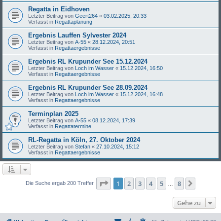
Regatta in Eidhoven
Letzter Beitrag von
Geert264
«
03.02.2025, 20:33
Verfasst in
Regattaplanung
Ergebnis Lauffen Sylvester 2024
Letzter Beitrag von
A-55
«
28.12.2024, 20:51
Verfasst in
Regattaergebnisse
Ergebnis RL Krupunder See 15.12.2024
Letzter Beitrag von
Loch im Wasser
«
15.12.2024, 16:50
Verfasst in
Regattaergebnisse
Ergebnis RL Krupunder See 28.09.2024
Letzter Beitrag von
Loch im Wasser
«
15.12.2024, 16:48
Verfasst in
Regattaergebnisse
Terminplan 2025
Letzter Beitrag von
A-55
«
08.12.2024, 17:39
Verfasst in
Regattatermine
RL-Regatta in Köln, 27. Oktober 2024
Letzter Beitrag von
Stefan
«
27.10.2024, 15:12
Verfasst in
Regattaergebnisse
Seite
1
von
8
1
2
3
4
5
8
Nächst
Die Suche ergab 200 Treffer
…
Gehe zu