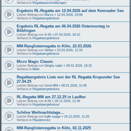
Verfasst in
Regattaauschreibungen
Ergebnis RL-Regatta am 12.04.2026 auf dem Kemnader See
Letzter Beitrag von
Marco
«
12.04.2026, 19:08
Verfasst in
Regattaergebnisse
Ergebnis RL-Regatta am 06.04.2026 Ostermontag in
Böblingen
Letzter Beitrag von
A-55
«
07.04.2026, 18:10
Verfasst in
Regattaergebnisse
MM-Ranglistenregatta in Köln, 22.03.2026
Letzter Beitrag von
Stefan
«
23.03.2026, 12:33
Verfasst in
Regattaergebnisse
Micro Magic Classic
Letzter Beitrag von
Dinghy sailor
«
09.01.2026, 18:25
Verfasst in
Biete
Regattaergebnis Liste von der RL Regatta Krupunder See
27.04.25
Letzter Beitrag von
Gerd MM
«
08.01.2026, 11:48
Verfasst in
Regattaergebnisse
RL-Regatta MM am 27.12.25 in Lauffen
Letzter Beitrag von
A-55
«
28.12.2025, 12:36
Verfasst in
Regattaergebnisse
Schöne Weihnachtstage…
Letzter Beitrag von
kalle saage
«
24.12.2025, 11:20
Verfasst in
Plauderecke
MM-Ranglistenregatta in Köln, 02.11.2025