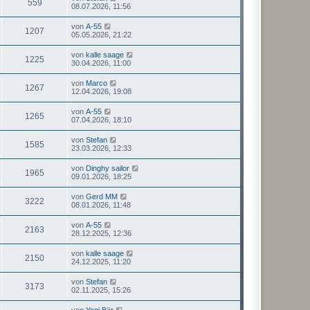
559
08.07.2026, 11:56
von
A-55
1207
05.05.2026, 21:22
von
kalle saage
1225
30.04.2026, 11:00
von
Marco
1267
12.04.2026, 19:08
von
A-55
1265
07.04.2026, 18:10
von
Stefan
1585
23.03.2026, 12:33
von
Dinghy sailor
1965
09.01.2026, 18:25
von
Gerd MM
3222
08.01.2026, 11:48
von
A-55
2163
28.12.2025, 12:36
von
kalle saage
2150
24.12.2025, 11:20
von
Stefan
3173
02.11.2025, 15:26
von
Yogi Bär