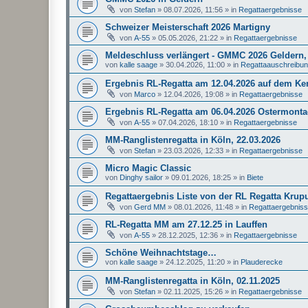
von
Stefan
»
08.07.2026, 11:56
» in
Regattaergebnisse
Schweizer Meisterschaft 2026 Martigny
von
A-55
»
05.05.2026, 21:22
» in
Regattaergebnisse
Meldeschluss verlängert - GMMC 2026 Geldern, 
von
kalle saage
»
30.04.2026, 11:00
» in
Regattaauschreibu
Ergebnis RL-Regatta am 12.04.2026 auf dem K
von
Marco
»
12.04.2026, 19:08
» in
Regattaergebnisse
Ergebnis RL-Regatta am 06.04.2026 Ostermonta
von
A-55
»
07.04.2026, 18:10
» in
Regattaergebnisse
MM-Ranglistenregatta in Köln, 22.03.2026
von
Stefan
»
23.03.2026, 12:33
» in
Regattaergebnisse
Micro Magic Classic
von
Dinghy sailor
»
09.01.2026, 18:25
» in
Biete
Regattaergebnis Liste von der RL Regatta Krup
von
Gerd MM
»
08.01.2026, 11:48
» in
Regattaergebnis
RL-Regatta MM am 27.12.25 in Lauffen
von
A-55
»
28.12.2025, 12:36
» in
Regattaergebnisse
Schöne Weihnachtstage…
von
kalle saage
»
24.12.2025, 11:20
» in
Plauderecke
MM-Ranglistenregatta in Köln, 02.11.2025
von
Stefan
»
02.11.2025, 15:26
» in
Regattaergebnisse