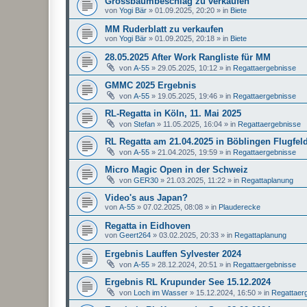
Grossbaumbeschlag zu verkaufen
von
Yogi Bär
»
01.09.2025, 20:20
» in
Biete
MM Ruderblatt zu verkaufen
von
Yogi Bär
»
01.09.2025, 20:18
» in
Biete
28.05.2025 After Work Rangliste für MM
von
A-55
»
29.05.2025, 10:12
» in
Regattaergebnisse
GMMC 2025 Ergebnis
von
A-55
»
19.05.2025, 19:46
» in
Regattaergebnisse
RL-Regatta in Köln, 11. Mai 2025
von
Stefan
»
11.05.2025, 16:04
» in
Regattaergebnisse
RL Regatta am 21.04.2025 in Böblingen Flugfel
von
A-55
»
21.04.2025, 19:59
» in
Regattaergebnisse
Micro Magic Open in der Schweiz
von
GER30
»
21.03.2025, 11:22
» in
Regattaplanung
Video's aus Japan?
von
A-55
»
07.02.2025, 08:08
» in
Plauderecke
Regatta in Eidhoven
von
Geert264
»
03.02.2025, 20:33
» in
Regattaplanung
Ergebnis Lauffen Sylvester 2024
von
A-55
»
28.12.2024, 20:51
» in
Regattaergebnisse
Ergebnis RL Krupunder See 15.12.2024
von
Loch im Wasser
»
15.12.2024, 16:50
» in
Regattaer