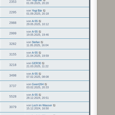
2353
01.09.2025, 20:20
von
Yogi Bär
2295
01.09.2025, 20:18
von
A-55
2988
29.05.2025, 10:12
von
A-55
2999
19.05.2025, 19:46
von
Stefan
3282
11.05.2025, 16:04
von
A-55
3155
21.04.2025, 19:59
von
GER30
3218
21.03.2025, 11:22
von
A-55
3498
07.02.2025, 08:08
von
Geert264
3737
03.02.2025, 20:33
von
A-55
5528
28.12.2024, 20:51
von
Loch im Wasser
3079
15.12.2024, 16:50