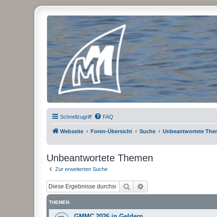
Micro Magic Forum Deutschland
Schnellzugriff
FAQ
Webseite
Foren-Übersicht
Suche
Unbeantwortete Th
Unbeantwortete Themen
Zur erweiterten Suche
Suche
Erweiterte Suche
THEMEN
GMMC 2026 in Geldern