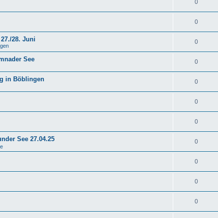
0
0
27./28. Juni
0
ngen
emnader See
0
g in Böblingen
0
0
0
under See 27.04.25
0
se
0
0
0