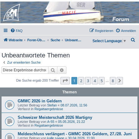
Micro Magic Forum
Deutschland
FAQ
Registrieren
Anmelden
S
Webseite
Foren-Übersicht
Suche
Unbeantwortete Themen
Select Language
▼
u
Unbeantwortete Themen
c
h
Zur erweiterten Suche
Suche
Erweiterte Suche
e
Seite
1
von
8
1
2
3
4
5
8
Nächst
Die Suche ergab 200 Treffer
…
Themen
GMMC 2026 in Geldern
Letzter Beitrag von
Stefan
«
08.07.2026, 11:56
Verfasst in
Regattaergebnisse
Schweizer Meisterschaft 2026 Martigny
Letzter Beitrag von
A-55
«
05.05.2026, 21:22
Verfasst in
Regattaergebnisse
Meldeschluss verlängert - GMMC 2026 Geldern, 27./28. Juni
Letzter Beitrag von
kalle saage
«
30.04.2026, 11:00