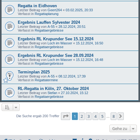
Regatta in Eidhoven
Letzter Beitrag von
Geert264
«
03.02.2025, 20:33
Verfasst in
Regattaplanung
Ergebnis Lauffen Sylvester 2024
Letzter Beitrag von
A-55
«
28.12.2024, 20:51
Verfasst in
Regattaergebnisse
Ergebnis RL Krupunder See 15.12.2024
Letzter Beitrag von
Loch im Wasser
«
15.12.2024, 16:50
Verfasst in
Regattaergebnisse
Ergebnis RL Krupunder See 28.09.2024
Letzter Beitrag von
Loch im Wasser
«
15.12.2024, 16:48
Verfasst in
Regattaergebnisse
Terminplan 2025
Letzter Beitrag von
A-55
«
08.12.2024, 17:39
Verfasst in
Regattatermine
RL-Regatta in Köln, 27. Oktober 2024
Letzter Beitrag von
Stefan
«
27.10.2024, 15:12
Verfasst in
Regattaergebnisse
Seite
1
von
8
1
2
3
4
5
8
Nächst
Die Suche ergab 200 Treffer
…
Gehe zu