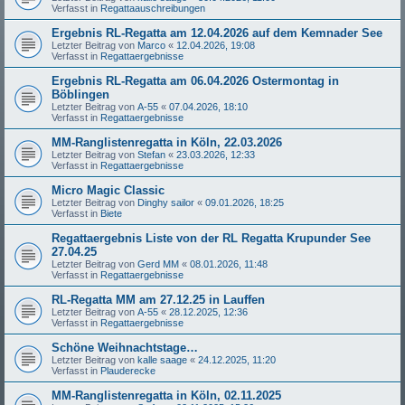
Verfasst in
Regattaauschreibungen
Ergebnis RL-Regatta am 12.04.2026 auf dem Kemnader See
Letzter Beitrag von
Marco
«
12.04.2026, 19:08
Verfasst in
Regattaergebnisse
Ergebnis RL-Regatta am 06.04.2026 Ostermontag in
Böblingen
Letzter Beitrag von
A-55
«
07.04.2026, 18:10
Verfasst in
Regattaergebnisse
MM-Ranglistenregatta in Köln, 22.03.2026
Letzter Beitrag von
Stefan
«
23.03.2026, 12:33
Verfasst in
Regattaergebnisse
Micro Magic Classic
Letzter Beitrag von
Dinghy sailor
«
09.01.2026, 18:25
Verfasst in
Biete
Regattaergebnis Liste von der RL Regatta Krupunder See
27.04.25
Letzter Beitrag von
Gerd MM
«
08.01.2026, 11:48
Verfasst in
Regattaergebnisse
RL-Regatta MM am 27.12.25 in Lauffen
Letzter Beitrag von
A-55
«
28.12.2025, 12:36
Verfasst in
Regattaergebnisse
Schöne Weihnachtstage…
Letzter Beitrag von
kalle saage
«
24.12.2025, 11:20
Verfasst in
Plauderecke
MM-Ranglistenregatta in Köln, 02.11.2025