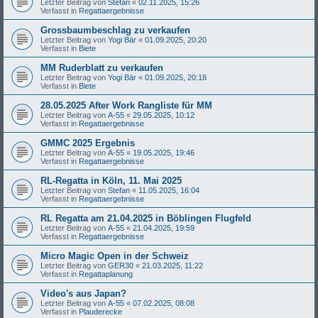
Letzter Beitrag von
Stefan
«
02.11.2025, 15:26
Verfasst in
Regattaergebnisse
Grossbaumbeschlag zu verkaufen
Letzter Beitrag von
Yogi Bär
«
01.09.2025, 20:20
Verfasst in
Biete
MM Ruderblatt zu verkaufen
Letzter Beitrag von
Yogi Bär
«
01.09.2025, 20:18
Verfasst in
Biete
28.05.2025 After Work Rangliste für MM
Letzter Beitrag von
A-55
«
29.05.2025, 10:12
Verfasst in
Regattaergebnisse
GMMC 2025 Ergebnis
Letzter Beitrag von
A-55
«
19.05.2025, 19:46
Verfasst in
Regattaergebnisse
RL-Regatta in Köln, 11. Mai 2025
Letzter Beitrag von
Stefan
«
11.05.2025, 16:04
Verfasst in
Regattaergebnisse
RL Regatta am 21.04.2025 in Böblingen Flugfeld
Letzter Beitrag von
A-55
«
21.04.2025, 19:59
Verfasst in
Regattaergebnisse
Micro Magic Open in der Schweiz
Letzter Beitrag von
GER30
«
21.03.2025, 11:22
Verfasst in
Regattaplanung
Video's aus Japan?
Letzter Beitrag von
A-55
«
07.02.2025, 08:08
Verfasst in
Plauderecke