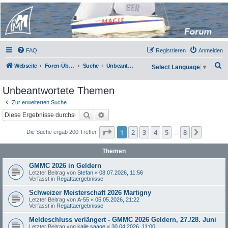
Micro Magic Forum
Deutschland
FAQ
Registrieren
Anmelden
S
Webseite
Foren-Übersicht
Suche
Unbeantwortete Themen
Select Language
▼
u
Unbeantwortete Themen
c
h
Zur erweiterten Suche
Suche
Erweiterte Suche
e
Seite
1
von
8
1
2
3
4
5
8
Nächst
Die Suche ergab 200 Treffer
…
Themen
GMMC 2026 in Geldern
Letzter Beitrag von
Stefan
«
08.07.2026, 11:56
Verfasst in
Regattaergebnisse
Schweizer Meisterschaft 2026 Martigny
Letzter Beitrag von
A-55
«
05.05.2026, 21:22
Verfasst in
Regattaergebnisse
Meldeschluss verlängert - GMMC 2026 Geldern, 27./28. Juni
Letzter Beitrag von
kalle saage
«
30.04.2026, 11:00