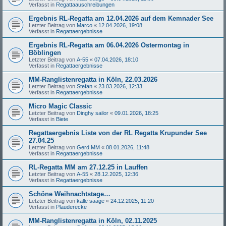
Verfasst in
Regattaauschreibungen
Ergebnis RL-Regatta am 12.04.2026 auf dem Kemnader See
Letzter Beitrag von
Marco
«
12.04.2026, 19:08
Verfasst in
Regattaergebnisse
Ergebnis RL-Regatta am 06.04.2026 Ostermontag in
Böblingen
Letzter Beitrag von
A-55
«
07.04.2026, 18:10
Verfasst in
Regattaergebnisse
MM-Ranglistenregatta in Köln, 22.03.2026
Letzter Beitrag von
Stefan
«
23.03.2026, 12:33
Verfasst in
Regattaergebnisse
Micro Magic Classic
Letzter Beitrag von
Dinghy sailor
«
09.01.2026, 18:25
Verfasst in
Biete
Regattaergebnis Liste von der RL Regatta Krupunder See
27.04.25
Letzter Beitrag von
Gerd MM
«
08.01.2026, 11:48
Verfasst in
Regattaergebnisse
RL-Regatta MM am 27.12.25 in Lauffen
Letzter Beitrag von
A-55
«
28.12.2025, 12:36
Verfasst in
Regattaergebnisse
Schöne Weihnachtstage…
Letzter Beitrag von
kalle saage
«
24.12.2025, 11:20
Verfasst in
Plauderecke
MM-Ranglistenregatta in Köln, 02.11.2025