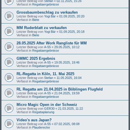
Letzter Beitrag von
Stefan
«
02.11.2025, 15:26
Verfasst in
Regattaergebnisse
Grossbaumbeschlag zu verkaufen
Letzter Beitrag von
Yogi Bär
«
01.09.2025, 20:20
Verfasst in
Biete
MM Ruderblatt zu verkaufen
Letzter Beitrag von
Yogi Bär
«
01.09.2025, 20:18
Verfasst in
Biete
28.05.2025 After Work Rangliste für MM
Letzter Beitrag von
A-55
«
29.05.2025, 10:12
Verfasst in
Regattaergebnisse
GMMC 2025 Ergebnis
Letzter Beitrag von
A-55
«
19.05.2025, 19:46
Verfasst in
Regattaergebnisse
RL-Regatta in Köln, 11. Mai 2025
Letzter Beitrag von
Stefan
«
11.05.2025, 16:04
Verfasst in
Regattaergebnisse
RL Regatta am 21.04.2025 in Böblingen Flugfeld
Letzter Beitrag von
A-55
«
21.04.2025, 19:59
Verfasst in
Regattaergebnisse
Micro Magic Open in der Schweiz
Letzter Beitrag von
GER30
«
21.03.2025, 11:22
Verfasst in
Regattaplanung
Video's aus Japan?
Letzter Beitrag von
A-55
«
07.02.2025, 08:08
Verfasst in
Plauderecke