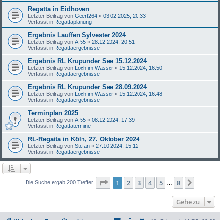
Regatta in Eidhoven
Letzter Beitrag von
Geert264
«
03.02.2025, 20:33
Verfasst in
Regattaplanung
Ergebnis Lauffen Sylvester 2024
Letzter Beitrag von
A-55
«
28.12.2024, 20:51
Verfasst in
Regattaergebnisse
Ergebnis RL Krupunder See 15.12.2024
Letzter Beitrag von
Loch im Wasser
«
15.12.2024, 16:50
Verfasst in
Regattaergebnisse
Ergebnis RL Krupunder See 28.09.2024
Letzter Beitrag von
Loch im Wasser
«
15.12.2024, 16:48
Verfasst in
Regattaergebnisse
Terminplan 2025
Letzter Beitrag von
A-55
«
08.12.2024, 17:39
Verfasst in
Regattatermine
RL-Regatta in Köln, 27. Oktober 2024
Letzter Beitrag von
Stefan
«
27.10.2024, 15:12
Verfasst in
Regattaergebnisse
Seite
1
von
8
1
2
3
4
5
8
Nächst
Die Suche ergab 200 Treffer
…
Gehe zu