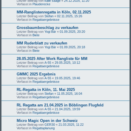
Letzter Beitrag von
kalle saage
«
24.12.2025, 11:20
Verfasst in
Plauderecke
MM-Ranglistenregatta in Köln, 02.11.2025
Letzter Beitrag von
Stefan
«
02.11.2025, 15:26
Verfasst in
Regattaergebnisse
Grossbaumbeschlag zu verkaufen
Letzter Beitrag von
Yogi Bär
«
01.09.2025, 20:20
Verfasst in
Biete
MM Ruderblatt zu verkaufen
Letzter Beitrag von
Yogi Bär
«
01.09.2025, 20:18
Verfasst in
Biete
28.05.2025 After Work Rangliste für MM
Letzter Beitrag von
A-55
«
29.05.2025, 10:12
Verfasst in
Regattaergebnisse
GMMC 2025 Ergebnis
Letzter Beitrag von
A-55
«
19.05.2025, 19:46
Verfasst in
Regattaergebnisse
RL-Regatta in Köln, 11. Mai 2025
Letzter Beitrag von
Stefan
«
11.05.2025, 16:04
Verfasst in
Regattaergebnisse
RL Regatta am 21.04.2025 in Böblingen Flugfeld
Letzter Beitrag von
A-55
«
21.04.2025, 19:59
Verfasst in
Regattaergebnisse
Micro Magic Open in der Schweiz
Letzter Beitrag von
GER30
«
21.03.2025, 11:22
Verfasst in
Regattaplanung