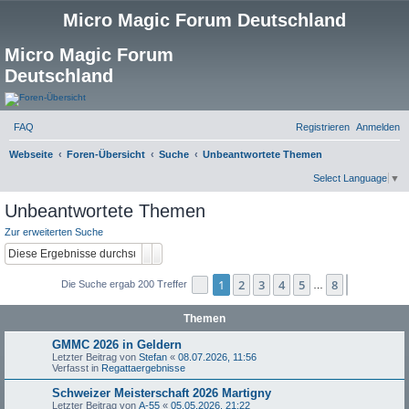
Micro Magic Forum Deutschland
Micro Magic Forum
Deutschland
FAQ
Registrieren
Anmelden
S
Webseite
Foren-Übersicht
Suche
Unbeantwortete Themen
u
Select Language
▼
c
Unbeantwortete Themen
h
Zur erweiterten Suche
e
Suche
Erweiterte Suche
1
2
3
4
5
8
Seite
1
von
8
Nächste
Die Suche ergab 200 Treffer
…
Themen
GMMC 2026 in Geldern
Letzter Beitrag von
Stefan
«
08.07.2026, 11:56
Verfasst in
Regattaergebnisse
Schweizer Meisterschaft 2026 Martigny
Letzter Beitrag von
A-55
«
05.05.2026, 21:22