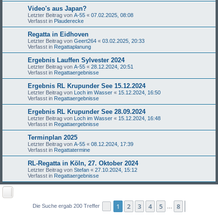
Video's aus Japan?
Letzter Beitrag von
A-55
«
07.02.2025, 08:08
Verfasst in
Plauderecke
Regatta in Eidhoven
Letzter Beitrag von
Geert264
«
03.02.2025, 20:33
Verfasst in
Regattaplanung
Ergebnis Lauffen Sylvester 2024
Letzter Beitrag von
A-55
«
28.12.2024, 20:51
Verfasst in
Regattaergebnisse
Ergebnis RL Krupunder See 15.12.2024
Letzter Beitrag von
Loch im Wasser
«
15.12.2024, 16:50
Verfasst in
Regattaergebnisse
Ergebnis RL Krupunder See 28.09.2024
Letzter Beitrag von
Loch im Wasser
«
15.12.2024, 16:48
Verfasst in
Regattaergebnisse
Terminplan 2025
Letzter Beitrag von
A-55
«
08.12.2024, 17:39
Verfasst in
Regattatermine
RL-Regatta in Köln, 27. Oktober 2024
Letzter Beitrag von
Stefan
«
27.10.2024, 15:12
Verfasst in
Regattaergebnisse
1
2
3
4
5
8
Seite
1
von
8
Nächste
Die Suche ergab 200 Treffer
…