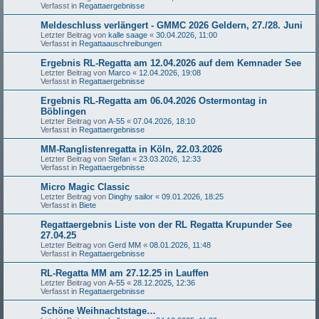
Verfasst in
Regattaergebnisse
Meldeschluss verlängert - GMMC 2026 Geldern, 27./28. Juni
Letzter Beitrag von
kalle saage
«
30.04.2026, 11:00
Verfasst in
Regattaauschreibungen
Ergebnis RL-Regatta am 12.04.2026 auf dem Kemnader See
Letzter Beitrag von
Marco
«
12.04.2026, 19:08
Verfasst in
Regattaergebnisse
Ergebnis RL-Regatta am 06.04.2026 Ostermontag in
Böblingen
Letzter Beitrag von
A-55
«
07.04.2026, 18:10
Verfasst in
Regattaergebnisse
MM-Ranglistenregatta in Köln, 22.03.2026
Letzter Beitrag von
Stefan
«
23.03.2026, 12:33
Verfasst in
Regattaergebnisse
Micro Magic Classic
Letzter Beitrag von
Dinghy sailor
«
09.01.2026, 18:25
Verfasst in
Biete
Regattaergebnis Liste von der RL Regatta Krupunder See
27.04.25
Letzter Beitrag von
Gerd MM
«
08.01.2026, 11:48
Verfasst in
Regattaergebnisse
RL-Regatta MM am 27.12.25 in Lauffen
Letzter Beitrag von
A-55
«
28.12.2025, 12:36
Verfasst in
Regattaergebnisse
Schöne Weihnachtstage…