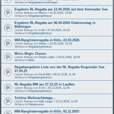
Verfasst in
Regattaauschreibungen
Ergebnis RL-Regatta am 12.04.2026 auf dem Kemnader See
Letzter Beitrag von
Marco
«
12.04.2026, 19:08
Verfasst in
Regattaergebnisse
Ergebnis RL-Regatta am 06.04.2026 Ostermontag in
Böblingen
Letzter Beitrag von
A-55
«
07.04.2026, 18:10
Verfasst in
Regattaergebnisse
MM-Ranglistenregatta in Köln, 22.03.2026
Letzter Beitrag von
Stefan
«
23.03.2026, 12:33
Verfasst in
Regattaergebnisse
Micro Magic Classic
Letzter Beitrag von
Dinghy sailor
«
09.01.2026, 18:25
Verfasst in
Biete
Regattaergebnis Liste von der RL Regatta Krupunder See
27.04.25
Letzter Beitrag von
Gerd MM
«
08.01.2026, 11:48
Verfasst in
Regattaergebnisse
RL-Regatta MM am 27.12.25 in Lauffen
Letzter Beitrag von
A-55
«
28.12.2025, 12:36
Verfasst in
Regattaergebnisse
Schöne Weihnachtstage…
Letzter Beitrag von
kalle saage
«
24.12.2025, 11:20
Verfasst in
Plauderecke
MM-Ranglistenregatta in Köln, 02.11.2025