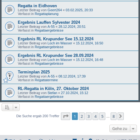
Regatta in Eidhoven
Letzter Beitrag von
Geert264
«
03.02.2025, 20:33
Verfasst in
Regattaplanung
Ergebnis Lauffen Sylvester 2024
Letzter Beitrag von
A-55
«
28.12.2024, 20:51
Verfasst in
Regattaergebnisse
Ergebnis RL Krupunder See 15.12.2024
Letzter Beitrag von
Loch im Wasser
«
15.12.2024, 16:50
Verfasst in
Regattaergebnisse
Ergebnis RL Krupunder See 28.09.2024
Letzter Beitrag von
Loch im Wasser
«
15.12.2024, 16:48
Verfasst in
Regattaergebnisse
Terminplan 2025
Letzter Beitrag von
A-55
«
08.12.2024, 17:39
Verfasst in
Regattatermine
RL-Regatta in Köln, 27. Oktober 2024
Letzter Beitrag von
Stefan
«
27.10.2024, 15:12
Verfasst in
Regattaergebnisse
Seite
1
von
8
1
2
3
4
5
8
Nächst
Die Suche ergab 200 Treffer
…
Gehe zu