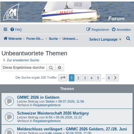
Micro Magic Forum
Deutschland
FAQ
Registrieren
Anmelden
S
Webseite
Foren-Übersicht
Suche
Unbeantwortete Themen
Select Language
▼
u
Unbeantwortete Themen
c
h
Zur erweiterten Suche
Suche
Erweiterte Suche
e
Seite
1
von
8
1
2
3
4
5
8
Nächst
Die Suche ergab 200 Treffer
…
Themen
GMMC 2026 in Geldern
Letzter Beitrag von
Stefan
«
08.07.2026, 11:56
Verfasst in
Regattaergebnisse
Schweizer Meisterschaft 2026 Martigny
Letzter Beitrag von
A-55
«
05.05.2026, 21:22
Verfasst in
Regattaergebnisse
Meldeschluss verlängert - GMMC 2026 Geldern, 27./28. Juni
Letzter Beitrag von
kalle saage
«
30.04.2026, 11:00