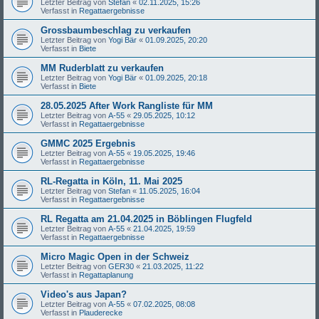
Letzter Beitrag von
Stefan
«
02.11.2025, 15:26
Verfasst in
Regattaergebnisse
Grossbaumbeschlag zu verkaufen
Letzter Beitrag von
Yogi Bär
«
01.09.2025, 20:20
Verfasst in
Biete
MM Ruderblatt zu verkaufen
Letzter Beitrag von
Yogi Bär
«
01.09.2025, 20:18
Verfasst in
Biete
28.05.2025 After Work Rangliste für MM
Letzter Beitrag von
A-55
«
29.05.2025, 10:12
Verfasst in
Regattaergebnisse
GMMC 2025 Ergebnis
Letzter Beitrag von
A-55
«
19.05.2025, 19:46
Verfasst in
Regattaergebnisse
RL-Regatta in Köln, 11. Mai 2025
Letzter Beitrag von
Stefan
«
11.05.2025, 16:04
Verfasst in
Regattaergebnisse
RL Regatta am 21.04.2025 in Böblingen Flugfeld
Letzter Beitrag von
A-55
«
21.04.2025, 19:59
Verfasst in
Regattaergebnisse
Micro Magic Open in der Schweiz
Letzter Beitrag von
GER30
«
21.03.2025, 11:22
Verfasst in
Regattaplanung
Video's aus Japan?
Letzter Beitrag von
A-55
«
07.02.2025, 08:08
Verfasst in
Plauderecke