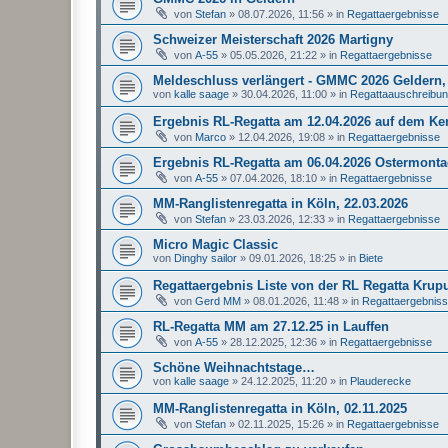
von
Stefan
»
08.07.2026, 11:56
» in
Regattaergebnisse
Schweizer Meisterschaft 2026 Martigny
von
A-55
»
05.05.2026, 21:22
» in
Regattaergebnisse
Meldeschluss verlängert - GMMC 2026 Geldern, 
von
kalle saage
»
30.04.2026, 11:00
» in
Regattaauschreibu
Ergebnis RL-Regatta am 12.04.2026 auf dem K
von
Marco
»
12.04.2026, 19:08
» in
Regattaergebnisse
Ergebnis RL-Regatta am 06.04.2026 Ostermonta
von
A-55
»
07.04.2026, 18:10
» in
Regattaergebnisse
MM-Ranglistenregatta in Köln, 22.03.2026
von
Stefan
»
23.03.2026, 12:33
» in
Regattaergebnisse
Micro Magic Classic
von
Dinghy sailor
»
09.01.2026, 18:25
» in
Biete
Regattaergebnis Liste von der RL Regatta Krup
von
Gerd MM
»
08.01.2026, 11:48
» in
Regattaergebnis
RL-Regatta MM am 27.12.25 in Lauffen
von
A-55
»
28.12.2025, 12:36
» in
Regattaergebnisse
Schöne Weihnachtstage…
von
kalle saage
»
24.12.2025, 11:20
» in
Plauderecke
MM-Ranglistenregatta in Köln, 02.11.2025
von
Stefan
»
02.11.2025, 15:26
» in
Regattaergebnisse