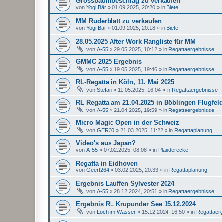
Grossbaumbeschlag zu verkaufen
von
Yogi Bär
»
01.09.2025, 20:20
» in
Biete
MM Ruderblatt zu verkaufen
von
Yogi Bär
»
01.09.2025, 20:18
» in
Biete
28.05.2025 After Work Rangliste für MM
von
A-55
»
29.05.2025, 10:12
» in
Regattaergebnisse
GMMC 2025 Ergebnis
von
A-55
»
19.05.2025, 19:46
» in
Regattaergebnisse
RL-Regatta in Köln, 11. Mai 2025
von
Stefan
»
11.05.2025, 16:04
» in
Regattaergebnisse
RL Regatta am 21.04.2025 in Böblingen Flugfel
von
A-55
»
21.04.2025, 19:59
» in
Regattaergebnisse
Micro Magic Open in der Schweiz
von
GER30
»
21.03.2025, 11:22
» in
Regattaplanung
Video's aus Japan?
von
A-55
»
07.02.2025, 08:08
» in
Plauderecke
Regatta in Eidhoven
von
Geert264
»
03.02.2025, 20:33
» in
Regattaplanung
Ergebnis Lauffen Sylvester 2024
von
A-55
»
28.12.2024, 20:51
» in
Regattaergebnisse
Ergebnis RL Krupunder See 15.12.2024
von
Loch im Wasser
»
15.12.2024, 16:50
» in
Regattaer