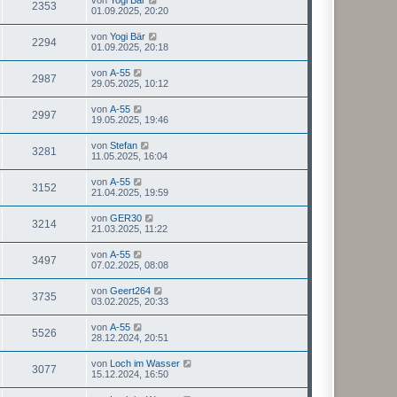
2353
01.09.2025, 20:20
von
Yogi Bär
2294
01.09.2025, 20:18
von
A-55
2987
29.05.2025, 10:12
von
A-55
2997
19.05.2025, 19:46
von
Stefan
3281
11.05.2025, 16:04
von
A-55
3152
21.04.2025, 19:59
von
GER30
3214
21.03.2025, 11:22
von
A-55
3497
07.02.2025, 08:08
von
Geert264
3735
03.02.2025, 20:33
von
A-55
5526
28.12.2024, 20:51
von
Loch im Wasser
3077
15.12.2024, 16:50