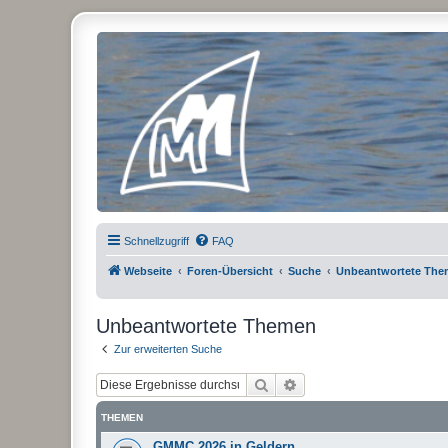
Micro Magic Forum Deutschland
Schnellzugriff
FAQ
Webseite
Foren-Übersicht
Suche
Unbeantwortete Th
Unbeantwortete Themen
Zur erweiterten Suche
Suche
Erweiterte Suche
THEMEN
GMMC 2026 in Geldern