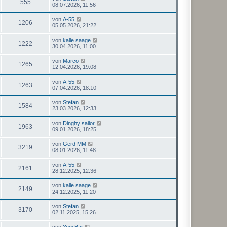
555
08.07.2026, 11:56
von
A-55
1206
05.05.2026, 21:22
von
kalle saage
1222
30.04.2026, 11:00
von
Marco
1265
12.04.2026, 19:08
von
A-55
1263
07.04.2026, 18:10
von
Stefan
1584
23.03.2026, 12:33
von
Dinghy sailor
1963
09.01.2026, 18:25
von
Gerd MM
3219
08.01.2026, 11:48
von
A-55
2161
28.12.2025, 12:36
von
kalle saage
2149
24.12.2025, 11:20
von
Stefan
3170
02.11.2025, 15:26
von
Yogi Bär