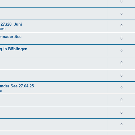
0
0
27./28. Juni
0
ngen
emnader See
0
g in Böblingen
0
0
0
under See 27.04.25
0
se
0
0
0