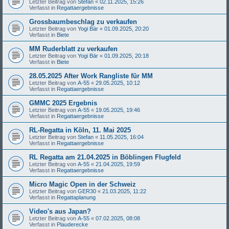
Letzter Beitrag von
Stefan
«
02.11.2025, 15:26
Verfasst in
Regattaergebnisse
Grossbaumbeschlag zu verkaufen
Letzter Beitrag von
Yogi Bär
«
01.09.2025, 20:20
Verfasst in
Biete
MM Ruderblatt zu verkaufen
Letzter Beitrag von
Yogi Bär
«
01.09.2025, 20:18
Verfasst in
Biete
28.05.2025 After Work Rangliste für MM
Letzter Beitrag von
A-55
«
29.05.2025, 10:12
Verfasst in
Regattaergebnisse
GMMC 2025 Ergebnis
Letzter Beitrag von
A-55
«
19.05.2025, 19:46
Verfasst in
Regattaergebnisse
RL-Regatta in Köln, 11. Mai 2025
Letzter Beitrag von
Stefan
«
11.05.2025, 16:04
Verfasst in
Regattaergebnisse
RL Regatta am 21.04.2025 in Böblingen Flugfeld
Letzter Beitrag von
A-55
«
21.04.2025, 19:59
Verfasst in
Regattaergebnisse
Micro Magic Open in der Schweiz
Letzter Beitrag von
GER30
«
21.03.2025, 11:22
Verfasst in
Regattaplanung
Video's aus Japan?
Letzter Beitrag von
A-55
«
07.02.2025, 08:08
Verfasst in
Plauderecke