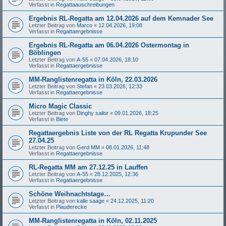
Verfasst in
Regattaauschreibungen
Ergebnis RL-Regatta am 12.04.2026 auf dem Kemnader See
Letzter Beitrag von
Marco
«
12.04.2026, 19:08
Verfasst in
Regattaergebnisse
Ergebnis RL-Regatta am 06.04.2026 Ostermontag in
Böblingen
Letzter Beitrag von
A-55
«
07.04.2026, 18:10
Verfasst in
Regattaergebnisse
MM-Ranglistenregatta in Köln, 22.03.2026
Letzter Beitrag von
Stefan
«
23.03.2026, 12:33
Verfasst in
Regattaergebnisse
Micro Magic Classic
Letzter Beitrag von
Dinghy sailor
«
09.01.2026, 18:25
Verfasst in
Biete
Regattaergebnis Liste von der RL Regatta Krupunder See
27.04.25
Letzter Beitrag von
Gerd MM
«
08.01.2026, 11:48
Verfasst in
Regattaergebnisse
RL-Regatta MM am 27.12.25 in Lauffen
Letzter Beitrag von
A-55
«
28.12.2025, 12:36
Verfasst in
Regattaergebnisse
Schöne Weihnachtstage…
Letzter Beitrag von
kalle saage
«
24.12.2025, 11:20
Verfasst in
Plauderecke
MM-Ranglistenregatta in Köln, 02.11.2025