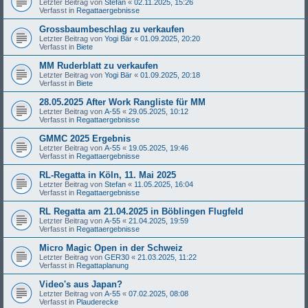
Letzter Beitrag von
Stefan
«
02.11.2025, 15:26
Verfasst in
Regattaergebnisse
Grossbaumbeschlag zu verkaufen
Letzter Beitrag von
Yogi Bär
«
01.09.2025, 20:20
Verfasst in
Biete
MM Ruderblatt zu verkaufen
Letzter Beitrag von
Yogi Bär
«
01.09.2025, 20:18
Verfasst in
Biete
28.05.2025 After Work Rangliste für MM
Letzter Beitrag von
A-55
«
29.05.2025, 10:12
Verfasst in
Regattaergebnisse
GMMC 2025 Ergebnis
Letzter Beitrag von
A-55
«
19.05.2025, 19:46
Verfasst in
Regattaergebnisse
RL-Regatta in Köln, 11. Mai 2025
Letzter Beitrag von
Stefan
«
11.05.2025, 16:04
Verfasst in
Regattaergebnisse
RL Regatta am 21.04.2025 in Böblingen Flugfeld
Letzter Beitrag von
A-55
«
21.04.2025, 19:59
Verfasst in
Regattaergebnisse
Micro Magic Open in der Schweiz
Letzter Beitrag von
GER30
«
21.03.2025, 11:22
Verfasst in
Regattaplanung
Video's aus Japan?
Letzter Beitrag von
A-55
«
07.02.2025, 08:08
Verfasst in
Plauderecke