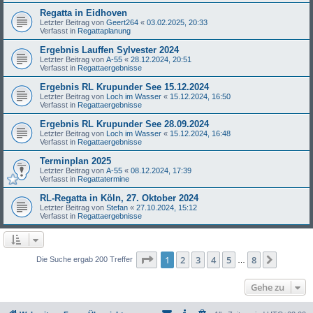
Regatta in Eidhoven
Letzter Beitrag von
Geert264
«
03.02.2025, 20:33
Verfasst in
Regattaplanung
Ergebnis Lauffen Sylvester 2024
Letzter Beitrag von
A-55
«
28.12.2024, 20:51
Verfasst in
Regattaergebnisse
Ergebnis RL Krupunder See 15.12.2024
Letzter Beitrag von
Loch im Wasser
«
15.12.2024, 16:50
Verfasst in
Regattaergebnisse
Ergebnis RL Krupunder See 28.09.2024
Letzter Beitrag von
Loch im Wasser
«
15.12.2024, 16:48
Verfasst in
Regattaergebnisse
Terminplan 2025
Letzter Beitrag von
A-55
«
08.12.2024, 17:39
Verfasst in
Regattatermine
RL-Regatta in Köln, 27. Oktober 2024
Letzter Beitrag von
Stefan
«
27.10.2024, 15:12
Verfasst in
Regattaergebnisse
Seite
1
von
8
1
2
3
4
5
8
Nächst
Die Suche ergab 200 Treffer
…
Gehe zu