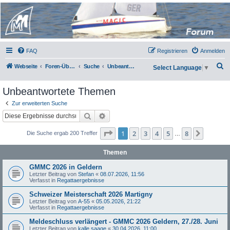
Micro Magic Forum
Deutschland
FAQ
Registrieren
Anmelden
S
Webseite
Foren-Übersicht
Suche
Unbeantwortete Themen
Select Language
▼
u
Unbeantwortete Themen
c
h
Zur erweiterten Suche
Suche
Erweiterte Suche
e
Seite
1
von
8
1
2
3
4
5
8
Nächst
Die Suche ergab 200 Treffer
…
Themen
GMMC 2026 in Geldern
Letzter Beitrag von
Stefan
«
08.07.2026, 11:56
Verfasst in
Regattaergebnisse
Schweizer Meisterschaft 2026 Martigny
Letzter Beitrag von
A-55
«
05.05.2026, 21:22
Verfasst in
Regattaergebnisse
Meldeschluss verlängert - GMMC 2026 Geldern, 27./28. Juni
Letzter Beitrag von
kalle saage
«
30.04.2026, 11:00