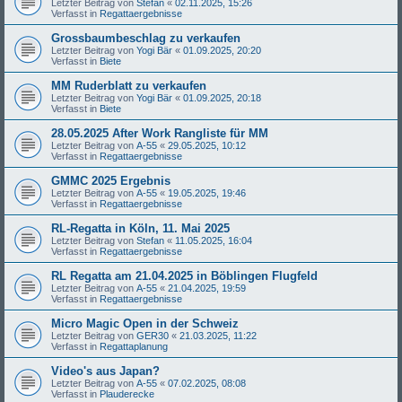
Letzter Beitrag von
Stefan
«
02.11.2025, 15:26
Verfasst in
Regattaergebnisse
Grossbaumbeschlag zu verkaufen
Letzter Beitrag von
Yogi Bär
«
01.09.2025, 20:20
Verfasst in
Biete
MM Ruderblatt zu verkaufen
Letzter Beitrag von
Yogi Bär
«
01.09.2025, 20:18
Verfasst in
Biete
28.05.2025 After Work Rangliste für MM
Letzter Beitrag von
A-55
«
29.05.2025, 10:12
Verfasst in
Regattaergebnisse
GMMC 2025 Ergebnis
Letzter Beitrag von
A-55
«
19.05.2025, 19:46
Verfasst in
Regattaergebnisse
RL-Regatta in Köln, 11. Mai 2025
Letzter Beitrag von
Stefan
«
11.05.2025, 16:04
Verfasst in
Regattaergebnisse
RL Regatta am 21.04.2025 in Böblingen Flugfeld
Letzter Beitrag von
A-55
«
21.04.2025, 19:59
Verfasst in
Regattaergebnisse
Micro Magic Open in der Schweiz
Letzter Beitrag von
GER30
«
21.03.2025, 11:22
Verfasst in
Regattaplanung
Video's aus Japan?
Letzter Beitrag von
A-55
«
07.02.2025, 08:08
Verfasst in
Plauderecke