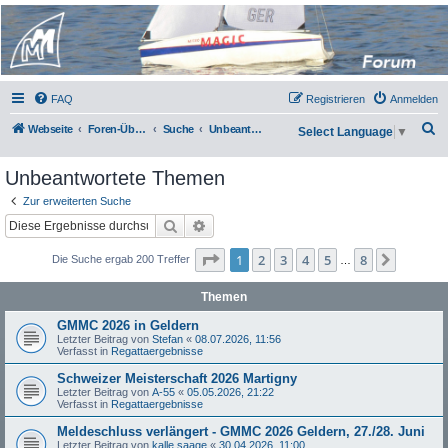
Micro Magic Forum
Deutschland
FAQ
Registrieren
Anmelden
S
Webseite
Foren-Übersicht
Suche
Unbeantwortete Themen
Select Language
▼
u
Unbeantwortete Themen
c
h
Zur erweiterten Suche
Suche
Erweiterte Suche
e
Seite
1
von
8
1
2
3
4
5
8
Nächst
Die Suche ergab 200 Treffer
…
Themen
GMMC 2026 in Geldern
Letzter Beitrag von
Stefan
«
08.07.2026, 11:56
Verfasst in
Regattaergebnisse
Schweizer Meisterschaft 2026 Martigny
Letzter Beitrag von
A-55
«
05.05.2026, 21:22
Verfasst in
Regattaergebnisse
Meldeschluss verlängert - GMMC 2026 Geldern, 27./28. Juni
Letzter Beitrag von
kalle saage
«
30.04.2026, 11:00