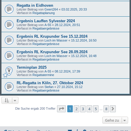
Regatta in Eidhoven
Letzter Beitrag von
Geert264
«
03.02.2025, 20:33
Verfasst in
Regattaplanung
Ergebnis Lauffen Sylvester 2024
Letzter Beitrag von
A-55
«
28.12.2024, 20:51
Verfasst in
Regattaergebnisse
Ergebnis RL Krupunder See 15.12.2024
Letzter Beitrag von
Loch im Wasser
«
15.12.2024, 16:50
Verfasst in
Regattaergebnisse
Ergebnis RL Krupunder See 28.09.2024
Letzter Beitrag von
Loch im Wasser
«
15.12.2024, 16:48
Verfasst in
Regattaergebnisse
Terminplan 2025
Letzter Beitrag von
A-55
«
08.12.2024, 17:39
Verfasst in
Regattatermine
RL-Regatta in Köln, 27. Oktober 2024
Letzter Beitrag von
Stefan
«
27.10.2024, 15:12
Verfasst in
Regattaergebnisse
Seite
1
von
8
1
2
3
4
5
8
Nächst
Die Suche ergab 200 Treffer
…
Gehe zu