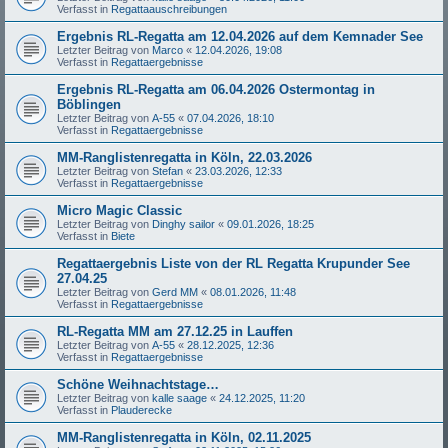
Verfasst in
Regattaauschreibungen
Ergebnis RL-Regatta am 12.04.2026 auf dem Kemnader See
Letzter Beitrag von
Marco
«
12.04.2026, 19:08
Verfasst in
Regattaergebnisse
Ergebnis RL-Regatta am 06.04.2026 Ostermontag in
Böblingen
Letzter Beitrag von
A-55
«
07.04.2026, 18:10
Verfasst in
Regattaergebnisse
MM-Ranglistenregatta in Köln, 22.03.2026
Letzter Beitrag von
Stefan
«
23.03.2026, 12:33
Verfasst in
Regattaergebnisse
Micro Magic Classic
Letzter Beitrag von
Dinghy sailor
«
09.01.2026, 18:25
Verfasst in
Biete
Regattaergebnis Liste von der RL Regatta Krupunder See
27.04.25
Letzter Beitrag von
Gerd MM
«
08.01.2026, 11:48
Verfasst in
Regattaergebnisse
RL-Regatta MM am 27.12.25 in Lauffen
Letzter Beitrag von
A-55
«
28.12.2025, 12:36
Verfasst in
Regattaergebnisse
Schöne Weihnachtstage…
Letzter Beitrag von
kalle saage
«
24.12.2025, 11:20
Verfasst in
Plauderecke
MM-Ranglistenregatta in Köln, 02.11.2025