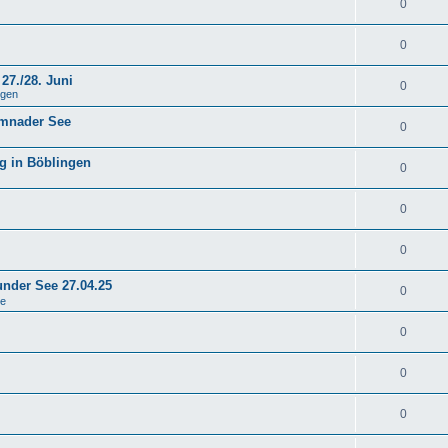
0
0
27./28. Juni
0
ngen
emnader See
0
g in Böblingen
0
0
0
under See 27.04.25
0
se
0
0
0