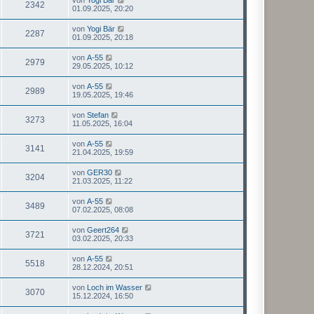
2342
01.09.2025, 20:20
von
Yogi Bär
2287
01.09.2025, 20:18
von
A-55
2979
29.05.2025, 10:12
von
A-55
2989
19.05.2025, 19:46
von
Stefan
3273
11.05.2025, 16:04
von
A-55
3141
21.04.2025, 19:59
von
GER30
3204
21.03.2025, 11:22
von
A-55
3489
07.02.2025, 08:08
von
Geert264
3721
03.02.2025, 20:33
von
A-55
5518
28.12.2024, 20:51
von
Loch im Wasser
3070
15.12.2024, 16:50