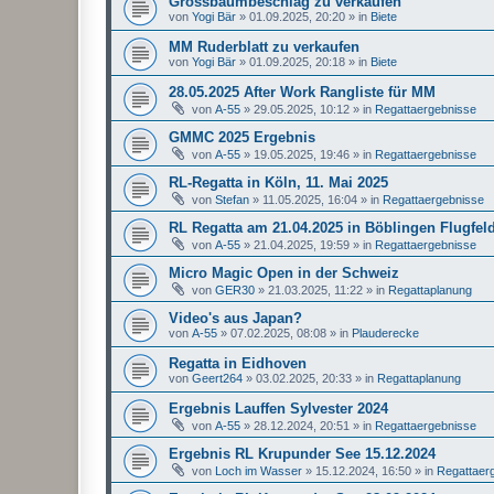
Grossbaumbeschlag zu verkaufen
von
Yogi Bär
»
01.09.2025, 20:20
» in
Biete
MM Ruderblatt zu verkaufen
von
Yogi Bär
»
01.09.2025, 20:18
» in
Biete
28.05.2025 After Work Rangliste für MM
von
A-55
»
29.05.2025, 10:12
» in
Regattaergebnisse
GMMC 2025 Ergebnis
von
A-55
»
19.05.2025, 19:46
» in
Regattaergebnisse
RL-Regatta in Köln, 11. Mai 2025
von
Stefan
»
11.05.2025, 16:04
» in
Regattaergebnisse
RL Regatta am 21.04.2025 in Böblingen Flugfel
von
A-55
»
21.04.2025, 19:59
» in
Regattaergebnisse
Micro Magic Open in der Schweiz
von
GER30
»
21.03.2025, 11:22
» in
Regattaplanung
Video's aus Japan?
von
A-55
»
07.02.2025, 08:08
» in
Plauderecke
Regatta in Eidhoven
von
Geert264
»
03.02.2025, 20:33
» in
Regattaplanung
Ergebnis Lauffen Sylvester 2024
von
A-55
»
28.12.2024, 20:51
» in
Regattaergebnisse
Ergebnis RL Krupunder See 15.12.2024
von
Loch im Wasser
»
15.12.2024, 16:50
» in
Regattaer