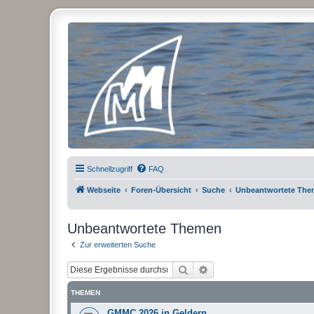
Micro Magic Forum Deutschland
Schnellzugriff
FAQ
Webseite
Foren-Übersicht
Suche
Unbeantwortete Th
Unbeantwortete Themen
Zur erweiterten Suche
Suche
Erweiterte Suche
THEMEN
GMMC 2026 in Geldern