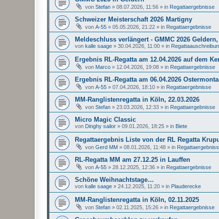
von
Stefan
»
08.07.2026, 11:56
» in
Regattaergebnisse
Schweizer Meisterschaft 2026 Martigny
von
A-55
»
05.05.2026, 21:22
» in
Regattaergebnisse
Meldeschluss verlängert - GMMC 2026 Geldern, 
von
kalle saage
»
30.04.2026, 11:00
» in
Regattaauschreibu
Ergebnis RL-Regatta am 12.04.2026 auf dem K
von
Marco
»
12.04.2026, 19:08
» in
Regattaergebnisse
Ergebnis RL-Regatta am 06.04.2026 Ostermonta
von
A-55
»
07.04.2026, 18:10
» in
Regattaergebnisse
MM-Ranglistenregatta in Köln, 22.03.2026
von
Stefan
»
23.03.2026, 12:33
» in
Regattaergebnisse
Micro Magic Classic
von
Dinghy sailor
»
09.01.2026, 18:25
» in
Biete
Regattaergebnis Liste von der RL Regatta Krup
von
Gerd MM
»
08.01.2026, 11:48
» in
Regattaergebnis
RL-Regatta MM am 27.12.25 in Lauffen
von
A-55
»
28.12.2025, 12:36
» in
Regattaergebnisse
Schöne Weihnachtstage…
von
kalle saage
»
24.12.2025, 11:20
» in
Plauderecke
MM-Ranglistenregatta in Köln, 02.11.2025
von
Stefan
»
02.11.2025, 15:26
» in
Regattaergebnisse