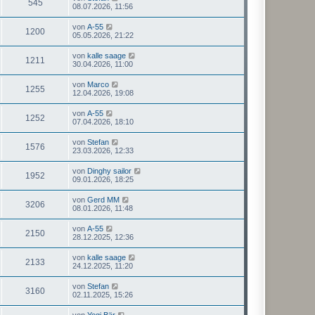
545
08.07.2026, 11:56
von
A-55
1200
05.05.2026, 21:22
von
kalle saage
1211
30.04.2026, 11:00
von
Marco
1255
12.04.2026, 19:08
von
A-55
1252
07.04.2026, 18:10
von
Stefan
1576
23.03.2026, 12:33
von
Dinghy sailor
1952
09.01.2026, 18:25
von
Gerd MM
3206
08.01.2026, 11:48
von
A-55
2150
28.12.2025, 12:36
von
kalle saage
2133
24.12.2025, 11:20
von
Stefan
3160
02.11.2025, 15:26
von
Yogi Bär