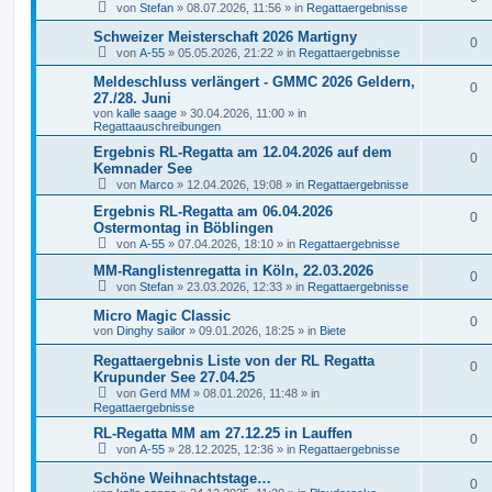
von
Stefan
»
08.07.2026, 11:56
» in
Regattaergebnisse
Schweizer Meisterschaft 2026 Martigny
0
von
A-55
»
05.05.2026, 21:22
» in
Regattaergebnisse
Meldeschluss verlängert - GMMC 2026 Geldern,
0
27./28. Juni
von
kalle saage
»
30.04.2026, 11:00
» in
Regattaauschreibungen
Ergebnis RL-Regatta am 12.04.2026 auf dem
0
Kemnader See
von
Marco
»
12.04.2026, 19:08
» in
Regattaergebnisse
Ergebnis RL-Regatta am 06.04.2026
0
Ostermontag in Böblingen
von
A-55
»
07.04.2026, 18:10
» in
Regattaergebnisse
MM-Ranglistenregatta in Köln, 22.03.2026
0
von
Stefan
»
23.03.2026, 12:33
» in
Regattaergebnisse
Micro Magic Classic
0
von
Dinghy sailor
»
09.01.2026, 18:25
» in
Biete
Regattaergebnis Liste von der RL Regatta
0
Krupunder See 27.04.25
von
Gerd MM
»
08.01.2026, 11:48
» in
Regattaergebnisse
RL-Regatta MM am 27.12.25 in Lauffen
0
von
A-55
»
28.12.2025, 12:36
» in
Regattaergebnisse
Schöne Weihnachtstage…
0