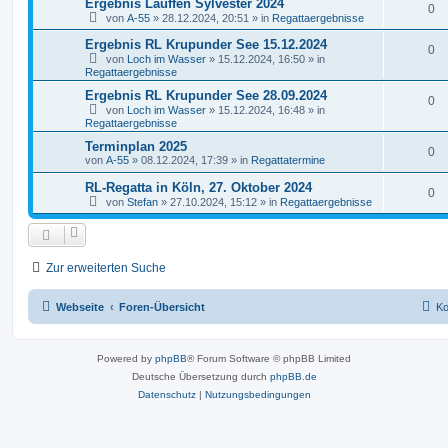
Ergebnis Lauffen Sylvester 2024
0
von
A-55
»
28.12.2024, 20:51
» in
Regattaergebnisse
Ergebnis RL Krupunder See 15.12.2024
0
von
Loch im Wasser
»
15.12.2024, 16:50
» in
Regattaergebnisse
Ergebnis RL Krupunder See 28.09.2024
0
von
Loch im Wasser
»
15.12.2024, 16:48
» in
Regattaergebnisse
Terminplan 2025
0
von
A-55
»
08.12.2024, 17:39
» in
Regattatermine
RL-Regatta in Köln, 27. Oktober 2024
0
von
Stefan
»
27.10.2024, 15:12
» in
Regattaergebnisse
Zur erweiterten Suche
Webseite
Foren-Übersicht
Ko
Powered by
phpBB
® Forum Software © phpBB Limited
Deutsche Übersetzung durch
phpBB.de
Datenschutz
|
Nutzungsbedingungen