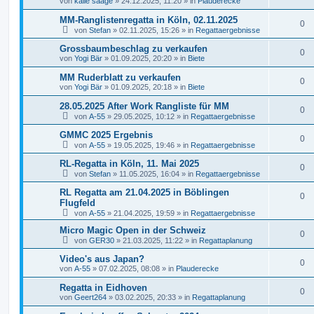
von
kalle saage
»
24.12.2025, 11:20
» in
Plauderecke
MM-Ranglistenregatta in Köln, 02.11.2025
0
von
Stefan
»
02.11.2025, 15:26
» in
Regattaergebnisse
Grossbaumbeschlag zu verkaufen
0
von
Yogi Bär
»
01.09.2025, 20:20
» in
Biete
MM Ruderblatt zu verkaufen
0
von
Yogi Bär
»
01.09.2025, 20:18
» in
Biete
28.05.2025 After Work Rangliste für MM
0
von
A-55
»
29.05.2025, 10:12
» in
Regattaergebnisse
GMMC 2025 Ergebnis
0
von
A-55
»
19.05.2025, 19:46
» in
Regattaergebnisse
RL-Regatta in Köln, 11. Mai 2025
0
von
Stefan
»
11.05.2025, 16:04
» in
Regattaergebnisse
RL Regatta am 21.04.2025 in Böblingen
0
Flugfeld
von
A-55
»
21.04.2025, 19:59
» in
Regattaergebnisse
Micro Magic Open in der Schweiz
0
von
GER30
»
21.03.2025, 11:22
» in
Regattaplanung
Video's aus Japan?
0
von
A-55
»
07.02.2025, 08:08
» in
Plauderecke
Regatta in Eidhoven
0
von
Geert264
»
03.02.2025, 20:33
» in
Regattaplanung