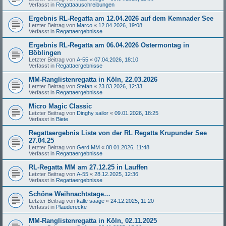
Verfasst in
Regattaauschreibungen
Ergebnis RL-Regatta am 12.04.2026 auf dem Kemnader See
Letzter Beitrag von
Marco
«
12.04.2026, 19:08
Verfasst in
Regattaergebnisse
Ergebnis RL-Regatta am 06.04.2026 Ostermontag in
Böblingen
Letzter Beitrag von
A-55
«
07.04.2026, 18:10
Verfasst in
Regattaergebnisse
MM-Ranglistenregatta in Köln, 22.03.2026
Letzter Beitrag von
Stefan
«
23.03.2026, 12:33
Verfasst in
Regattaergebnisse
Micro Magic Classic
Letzter Beitrag von
Dinghy sailor
«
09.01.2026, 18:25
Verfasst in
Biete
Regattaergebnis Liste von der RL Regatta Krupunder See
27.04.25
Letzter Beitrag von
Gerd MM
«
08.01.2026, 11:48
Verfasst in
Regattaergebnisse
RL-Regatta MM am 27.12.25 in Lauffen
Letzter Beitrag von
A-55
«
28.12.2025, 12:36
Verfasst in
Regattaergebnisse
Schöne Weihnachtstage…
Letzter Beitrag von
kalle saage
«
24.12.2025, 11:20
Verfasst in
Plauderecke
MM-Ranglistenregatta in Köln, 02.11.2025