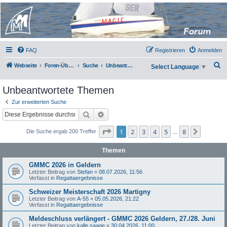
Micro Magic Forum
Deutschland
FAQ
Registrieren
Anmelden
S
Webseite
Foren-Übersicht
Suche
Unbeantwortete Themen
Select Language
▼
u
Unbeantwortete Themen
c
h
Zur erweiterten Suche
Suche
Erweiterte Suche
e
Seite
1
von
8
1
2
3
4
5
8
Nächst
Die Suche ergab 200 Treffer
…
Themen
GMMC 2026 in Geldern
Letzter Beitrag von
Stefan
«
08.07.2026, 11:56
Verfasst in
Regattaergebnisse
Schweizer Meisterschaft 2026 Martigny
Letzter Beitrag von
A-55
«
05.05.2026, 21:22
Verfasst in
Regattaergebnisse
Meldeschluss verlängert - GMMC 2026 Geldern, 27./28. Juni
Letzter Beitrag von
kalle saage
«
30.04.2026, 11:00