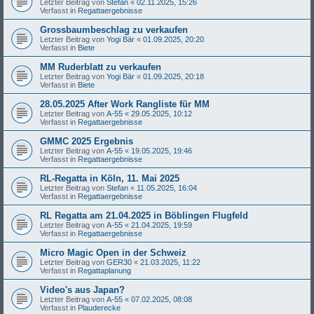
Letzter Beitrag von
Stefan
«
02.11.2025, 15:26
Verfasst in
Regattaergebnisse
Grossbaumbeschlag zu verkaufen
Letzter Beitrag von
Yogi Bär
«
01.09.2025, 20:20
Verfasst in
Biete
MM Ruderblatt zu verkaufen
Letzter Beitrag von
Yogi Bär
«
01.09.2025, 20:18
Verfasst in
Biete
28.05.2025 After Work Rangliste für MM
Letzter Beitrag von
A-55
«
29.05.2025, 10:12
Verfasst in
Regattaergebnisse
GMMC 2025 Ergebnis
Letzter Beitrag von
A-55
«
19.05.2025, 19:46
Verfasst in
Regattaergebnisse
RL-Regatta in Köln, 11. Mai 2025
Letzter Beitrag von
Stefan
«
11.05.2025, 16:04
Verfasst in
Regattaergebnisse
RL Regatta am 21.04.2025 in Böblingen Flugfeld
Letzter Beitrag von
A-55
«
21.04.2025, 19:59
Verfasst in
Regattaergebnisse
Micro Magic Open in der Schweiz
Letzter Beitrag von
GER30
«
21.03.2025, 11:22
Verfasst in
Regattaplanung
Video's aus Japan?
Letzter Beitrag von
A-55
«
07.02.2025, 08:08
Verfasst in
Plauderecke