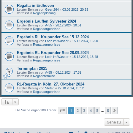
Regatta in Eidhoven
Letzter Beitrag von
Geert264
«
03.02.2025, 20:33
Verfasst in
Regattaplanung
Ergebnis Lauffen Sylvester 2024
Letzter Beitrag von
A-55
«
28.12.2024, 20:51
Verfasst in
Regattaergebnisse
Ergebnis RL Krupunder See 15.12.2024
Letzter Beitrag von
Loch im Wasser
«
15.12.2024, 16:50
Verfasst in
Regattaergebnisse
Ergebnis RL Krupunder See 28.09.2024
Letzter Beitrag von
Loch im Wasser
«
15.12.2024, 16:48
Verfasst in
Regattaergebnisse
Terminplan 2025
Letzter Beitrag von
A-55
«
08.12.2024, 17:39
Verfasst in
Regattatermine
RL-Regatta in Köln, 27. Oktober 2024
Letzter Beitrag von
Stefan
«
27.10.2024, 15:12
Verfasst in
Regattaergebnisse
Seite
1
von
8
1
2
3
4
5
8
Nächst
Die Suche ergab 200 Treffer
…
Gehe zu