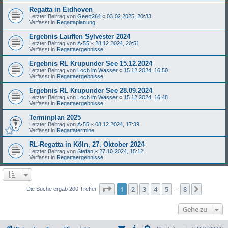
Regatta in Eidhoven
Letzter Beitrag von
Geert264
«
03.02.2025, 20:33
Verfasst in
Regattaplanung
Ergebnis Lauffen Sylvester 2024
Letzter Beitrag von
A-55
«
28.12.2024, 20:51
Verfasst in
Regattaergebnisse
Ergebnis RL Krupunder See 15.12.2024
Letzter Beitrag von
Loch im Wasser
«
15.12.2024, 16:50
Verfasst in
Regattaergebnisse
Ergebnis RL Krupunder See 28.09.2024
Letzter Beitrag von
Loch im Wasser
«
15.12.2024, 16:48
Verfasst in
Regattaergebnisse
Terminplan 2025
Letzter Beitrag von
A-55
«
08.12.2024, 17:39
Verfasst in
Regattatermine
RL-Regatta in Köln, 27. Oktober 2024
Letzter Beitrag von
Stefan
«
27.10.2024, 15:12
Verfasst in
Regattaergebnisse
Seite
1
von
8
1
2
3
4
5
8
Nächst
Die Suche ergab 200 Treffer
…
Gehe zu