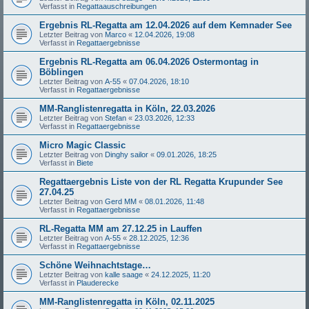
Verfasst in
Regattaauschreibungen
Ergebnis RL-Regatta am 12.04.2026 auf dem Kemnader See
Letzter Beitrag von
Marco
«
12.04.2026, 19:08
Verfasst in
Regattaergebnisse
Ergebnis RL-Regatta am 06.04.2026 Ostermontag in
Böblingen
Letzter Beitrag von
A-55
«
07.04.2026, 18:10
Verfasst in
Regattaergebnisse
MM-Ranglistenregatta in Köln, 22.03.2026
Letzter Beitrag von
Stefan
«
23.03.2026, 12:33
Verfasst in
Regattaergebnisse
Micro Magic Classic
Letzter Beitrag von
Dinghy sailor
«
09.01.2026, 18:25
Verfasst in
Biete
Regattaergebnis Liste von der RL Regatta Krupunder See
27.04.25
Letzter Beitrag von
Gerd MM
«
08.01.2026, 11:48
Verfasst in
Regattaergebnisse
RL-Regatta MM am 27.12.25 in Lauffen
Letzter Beitrag von
A-55
«
28.12.2025, 12:36
Verfasst in
Regattaergebnisse
Schöne Weihnachtstage…
Letzter Beitrag von
kalle saage
«
24.12.2025, 11:20
Verfasst in
Plauderecke
MM-Ranglistenregatta in Köln, 02.11.2025