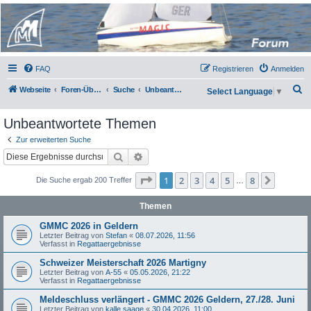
Micro Magic Forum
Deutschland
FAQ
Registrieren
Anmelden
S
Webseite
Foren-Übersicht
Suche
Unbeantwortete Themen
Select Language
▼
u
Unbeantwortete Themen
c
h
Zur erweiterten Suche
Suche
Erweiterte Suche
e
Seite
1
von
8
1
2
3
4
5
8
Nächst
Die Suche ergab 200 Treffer
…
Themen
GMMC 2026 in Geldern
Letzter Beitrag von
Stefan
«
08.07.2026, 11:56
Verfasst in
Regattaergebnisse
Schweizer Meisterschaft 2026 Martigny
Letzter Beitrag von
A-55
«
05.05.2026, 21:22
Verfasst in
Regattaergebnisse
Meldeschluss verlängert - GMMC 2026 Geldern, 27./28. Juni
Letzter Beitrag von
kalle saage
«
30.04.2026, 11:00