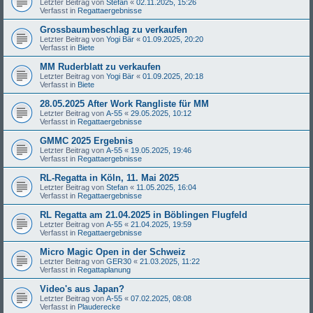
Letzter Beitrag von
Stefan
«
02.11.2025, 15:26
Verfasst in
Regattaergebnisse
Grossbaumbeschlag zu verkaufen
Letzter Beitrag von
Yogi Bär
«
01.09.2025, 20:20
Verfasst in
Biete
MM Ruderblatt zu verkaufen
Letzter Beitrag von
Yogi Bär
«
01.09.2025, 20:18
Verfasst in
Biete
28.05.2025 After Work Rangliste für MM
Letzter Beitrag von
A-55
«
29.05.2025, 10:12
Verfasst in
Regattaergebnisse
GMMC 2025 Ergebnis
Letzter Beitrag von
A-55
«
19.05.2025, 19:46
Verfasst in
Regattaergebnisse
RL-Regatta in Köln, 11. Mai 2025
Letzter Beitrag von
Stefan
«
11.05.2025, 16:04
Verfasst in
Regattaergebnisse
RL Regatta am 21.04.2025 in Böblingen Flugfeld
Letzter Beitrag von
A-55
«
21.04.2025, 19:59
Verfasst in
Regattaergebnisse
Micro Magic Open in der Schweiz
Letzter Beitrag von
GER30
«
21.03.2025, 11:22
Verfasst in
Regattaplanung
Video's aus Japan?
Letzter Beitrag von
A-55
«
07.02.2025, 08:08
Verfasst in
Plauderecke