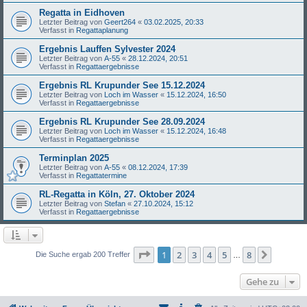
Regatta in Eidhoven
Letzter Beitrag von
Geert264
«
03.02.2025, 20:33
Verfasst in
Regattaplanung
Ergebnis Lauffen Sylvester 2024
Letzter Beitrag von
A-55
«
28.12.2024, 20:51
Verfasst in
Regattaergebnisse
Ergebnis RL Krupunder See 15.12.2024
Letzter Beitrag von
Loch im Wasser
«
15.12.2024, 16:50
Verfasst in
Regattaergebnisse
Ergebnis RL Krupunder See 28.09.2024
Letzter Beitrag von
Loch im Wasser
«
15.12.2024, 16:48
Verfasst in
Regattaergebnisse
Terminplan 2025
Letzter Beitrag von
A-55
«
08.12.2024, 17:39
Verfasst in
Regattatermine
RL-Regatta in Köln, 27. Oktober 2024
Letzter Beitrag von
Stefan
«
27.10.2024, 15:12
Verfasst in
Regattaergebnisse
Seite
1
von
8
1
2
3
4
5
8
Nächst
Die Suche ergab 200 Treffer
…
Gehe zu