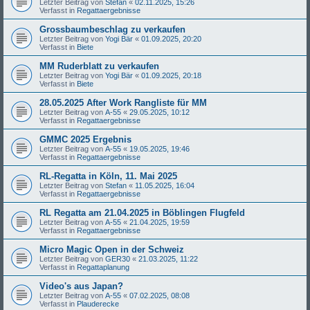
Letzter Beitrag von
Stefan
«
02.11.2025, 15:26
Verfasst in
Regattaergebnisse
Grossbaumbeschlag zu verkaufen
Letzter Beitrag von
Yogi Bär
«
01.09.2025, 20:20
Verfasst in
Biete
MM Ruderblatt zu verkaufen
Letzter Beitrag von
Yogi Bär
«
01.09.2025, 20:18
Verfasst in
Biete
28.05.2025 After Work Rangliste für MM
Letzter Beitrag von
A-55
«
29.05.2025, 10:12
Verfasst in
Regattaergebnisse
GMMC 2025 Ergebnis
Letzter Beitrag von
A-55
«
19.05.2025, 19:46
Verfasst in
Regattaergebnisse
RL-Regatta in Köln, 11. Mai 2025
Letzter Beitrag von
Stefan
«
11.05.2025, 16:04
Verfasst in
Regattaergebnisse
RL Regatta am 21.04.2025 in Böblingen Flugfeld
Letzter Beitrag von
A-55
«
21.04.2025, 19:59
Verfasst in
Regattaergebnisse
Micro Magic Open in der Schweiz
Letzter Beitrag von
GER30
«
21.03.2025, 11:22
Verfasst in
Regattaplanung
Video's aus Japan?
Letzter Beitrag von
A-55
«
07.02.2025, 08:08
Verfasst in
Plauderecke