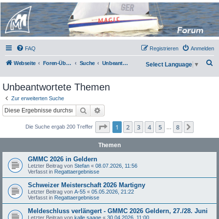
Micro Magic Forum
Deutschland
FAQ
Registrieren
Anmelden
S
Webseite
Foren-Übersicht
Suche
Unbeantwortete Themen
Select Language
▼
u
Unbeantwortete Themen
c
h
Zur erweiterten Suche
Suche
Erweiterte Suche
e
Seite
1
von
8
1
2
3
4
5
8
Nächst
Die Suche ergab 200 Treffer
…
Themen
GMMC 2026 in Geldern
Letzter Beitrag von
Stefan
«
08.07.2026, 11:56
Verfasst in
Regattaergebnisse
Schweizer Meisterschaft 2026 Martigny
Letzter Beitrag von
A-55
«
05.05.2026, 21:22
Verfasst in
Regattaergebnisse
Meldeschluss verlängert - GMMC 2026 Geldern, 27./28. Juni
Letzter Beitrag von
kalle saage
«
30.04.2026, 11:00