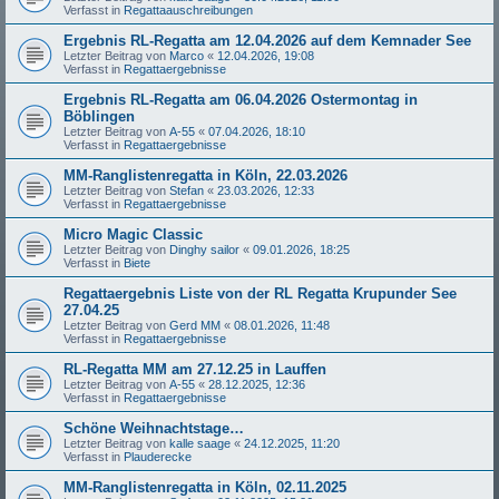
Verfasst in
Regattaauschreibungen
Ergebnis RL-Regatta am 12.04.2026 auf dem Kemnader See
Letzter Beitrag von
Marco
«
12.04.2026, 19:08
Verfasst in
Regattaergebnisse
Ergebnis RL-Regatta am 06.04.2026 Ostermontag in
Böblingen
Letzter Beitrag von
A-55
«
07.04.2026, 18:10
Verfasst in
Regattaergebnisse
MM-Ranglistenregatta in Köln, 22.03.2026
Letzter Beitrag von
Stefan
«
23.03.2026, 12:33
Verfasst in
Regattaergebnisse
Micro Magic Classic
Letzter Beitrag von
Dinghy sailor
«
09.01.2026, 18:25
Verfasst in
Biete
Regattaergebnis Liste von der RL Regatta Krupunder See
27.04.25
Letzter Beitrag von
Gerd MM
«
08.01.2026, 11:48
Verfasst in
Regattaergebnisse
RL-Regatta MM am 27.12.25 in Lauffen
Letzter Beitrag von
A-55
«
28.12.2025, 12:36
Verfasst in
Regattaergebnisse
Schöne Weihnachtstage…
Letzter Beitrag von
kalle saage
«
24.12.2025, 11:20
Verfasst in
Plauderecke
MM-Ranglistenregatta in Köln, 02.11.2025