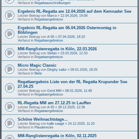
Verfasst in
Regattaauschreibungen
Ergebnis RL-Regatta am 12.04.2026 auf dem Kemnader See
Letzter Beitrag von
Marco
«
12.04.2026, 19:08
Verfasst in
Regattaergebnisse
Ergebnis RL-Regatta am 06.04.2026 Ostermontag in
Böblingen
Letzter Beitrag von
A-55
«
07.04.2026, 18:10
Verfasst in
Regattaergebnisse
MM-Ranglistenregatta in Köln, 22.03.2026
Letzter Beitrag von
Stefan
«
23.03.2026, 12:33
Verfasst in
Regattaergebnisse
Micro Magic Classic
Letzter Beitrag von
Dinghy sailor
«
09.01.2026, 18:25
Verfasst in
Biete
Regattaergebnis Liste von der RL Regatta Krupunder See
27.04.25
Letzter Beitrag von
Gerd MM
«
08.01.2026, 11:48
Verfasst in
Regattaergebnisse
RL-Regatta MM am 27.12.25 in Lauffen
Letzter Beitrag von
A-55
«
28.12.2025, 12:36
Verfasst in
Regattaergebnisse
Schöne Weihnachtstage…
Letzter Beitrag von
kalle saage
«
24.12.2025, 11:20
Verfasst in
Plauderecke
MM-Ranglistenregatta in Köln, 02.11.2025