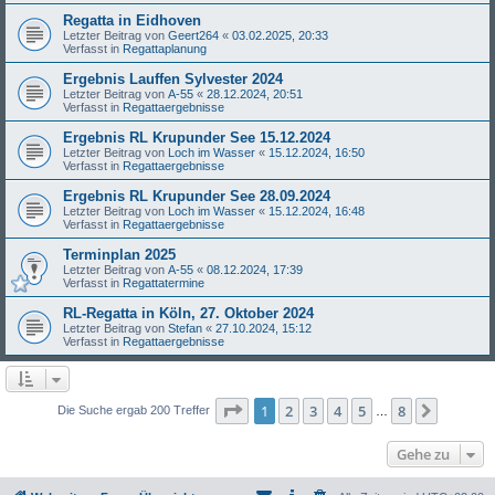
Regatta in Eidhoven
Letzter Beitrag von
Geert264
«
03.02.2025, 20:33
Verfasst in
Regattaplanung
Ergebnis Lauffen Sylvester 2024
Letzter Beitrag von
A-55
«
28.12.2024, 20:51
Verfasst in
Regattaergebnisse
Ergebnis RL Krupunder See 15.12.2024
Letzter Beitrag von
Loch im Wasser
«
15.12.2024, 16:50
Verfasst in
Regattaergebnisse
Ergebnis RL Krupunder See 28.09.2024
Letzter Beitrag von
Loch im Wasser
«
15.12.2024, 16:48
Verfasst in
Regattaergebnisse
Terminplan 2025
Letzter Beitrag von
A-55
«
08.12.2024, 17:39
Verfasst in
Regattatermine
RL-Regatta in Köln, 27. Oktober 2024
Letzter Beitrag von
Stefan
«
27.10.2024, 15:12
Verfasst in
Regattaergebnisse
Seite
1
von
8
1
2
3
4
5
8
Nächst
Die Suche ergab 200 Treffer
…
Gehe zu