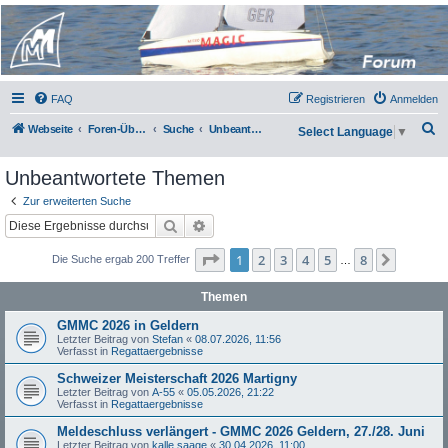
Micro Magic Forum
Deutschland
FAQ
Registrieren
Anmelden
S
Webseite
Foren-Übersicht
Suche
Unbeantwortete Themen
Select Language
▼
u
Unbeantwortete Themen
c
h
Zur erweiterten Suche
Suche
Erweiterte Suche
e
Seite
1
von
8
1
2
3
4
5
8
Nächst
Die Suche ergab 200 Treffer
…
Themen
GMMC 2026 in Geldern
Letzter Beitrag von
Stefan
«
08.07.2026, 11:56
Verfasst in
Regattaergebnisse
Schweizer Meisterschaft 2026 Martigny
Letzter Beitrag von
A-55
«
05.05.2026, 21:22
Verfasst in
Regattaergebnisse
Meldeschluss verlängert - GMMC 2026 Geldern, 27./28. Juni
Letzter Beitrag von
kalle saage
«
30.04.2026, 11:00