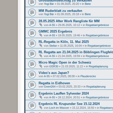
Grossbaumbeschlag zu verkaufen
von
Yogi Bär
»
01.09.2025, 20:20
» in
Biete
MM Ruderblatt zu verkaufen
von
Yogi Bär
»
01.09.2025, 20:18
» in
Biete
28.05.2025 After Work Rangliste für MM
von
A-55
»
29.05.2025, 10:12
» in
Regattaergebnisse
GMMC 2025 Ergebnis
von
A-55
»
19.05.2025, 19:46
» in
Regattaergebnisse
RL-Regatta in Köln, 11. Mai 2025
von
Stefan
»
11.05.2025, 16:04
» in
Regattaergebnisse
RL Regatta am 21.04.2025 in Böblingen Flugfel
von
A-55
»
21.04.2025, 19:59
» in
Regattaergebnisse
Micro Magic Open in der Schweiz
von
GER30
»
21.03.2025, 11:22
» in
Regattaplanung
Video's aus Japan?
von
A-55
»
07.02.2025, 08:08
» in
Plauderecke
Regatta in Eidhoven
von
Geert264
»
03.02.2025, 20:33
» in
Regattaplanung
Ergebnis Lauffen Sylvester 2024
von
A-55
»
28.12.2024, 20:51
» in
Regattaergebnisse
Ergebnis RL Krupunder See 15.12.2024
von
Loch im Wasser
»
15.12.2024, 16:50
» in
Regattaer