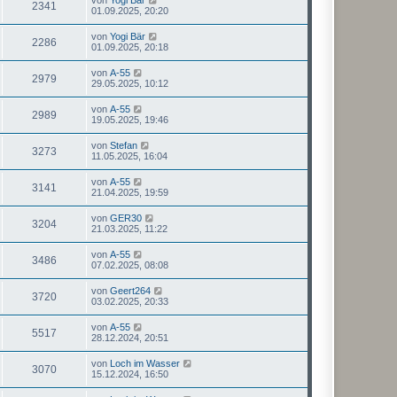
2341
01.09.2025, 20:20
von
Yogi Bär
2286
01.09.2025, 20:18
von
A-55
2979
29.05.2025, 10:12
von
A-55
2989
19.05.2025, 19:46
von
Stefan
3273
11.05.2025, 16:04
von
A-55
3141
21.04.2025, 19:59
von
GER30
3204
21.03.2025, 11:22
von
A-55
3486
07.02.2025, 08:08
von
Geert264
3720
03.02.2025, 20:33
von
A-55
5517
28.12.2024, 20:51
von
Loch im Wasser
3070
15.12.2024, 16:50