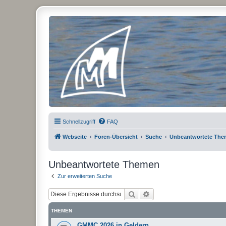
Micro Magic Forum Deutschland
Schnellzugriff
FAQ
Webseite
Foren-Übersicht
Suche
Unbeantwortete Th
Unbeantwortete Themen
Zur erweiterten Suche
Suche
Erweiterte Suche
THEMEN
GMMC 2026 in Geldern