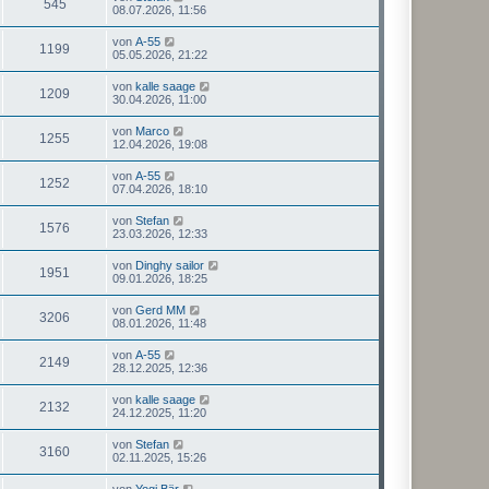
545
08.07.2026, 11:56
von
A-55
1199
05.05.2026, 21:22
von
kalle saage
1209
30.04.2026, 11:00
von
Marco
1255
12.04.2026, 19:08
von
A-55
1252
07.04.2026, 18:10
von
Stefan
1576
23.03.2026, 12:33
von
Dinghy sailor
1951
09.01.2026, 18:25
von
Gerd MM
3206
08.01.2026, 11:48
von
A-55
2149
28.12.2025, 12:36
von
kalle saage
2132
24.12.2025, 11:20
von
Stefan
3160
02.11.2025, 15:26
von
Yogi Bär