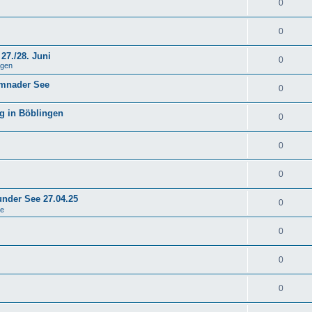
0
0
27./28. Juni
0
ngen
emnader See
0
g in Böblingen
0
0
0
under See 27.04.25
0
se
0
0
0