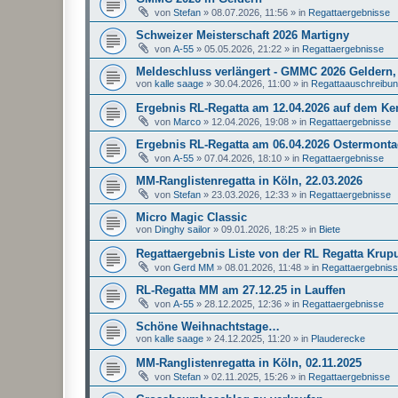
von
Stefan
»
08.07.2026, 11:56
» in
Regattaergebnisse
Schweizer Meisterschaft 2026 Martigny
von
A-55
»
05.05.2026, 21:22
» in
Regattaergebnisse
Meldeschluss verlängert - GMMC 2026 Geldern, 
von
kalle saage
»
30.04.2026, 11:00
» in
Regattaauschreibu
Ergebnis RL-Regatta am 12.04.2026 auf dem K
von
Marco
»
12.04.2026, 19:08
» in
Regattaergebnisse
Ergebnis RL-Regatta am 06.04.2026 Ostermonta
von
A-55
»
07.04.2026, 18:10
» in
Regattaergebnisse
MM-Ranglistenregatta in Köln, 22.03.2026
von
Stefan
»
23.03.2026, 12:33
» in
Regattaergebnisse
Micro Magic Classic
von
Dinghy sailor
»
09.01.2026, 18:25
» in
Biete
Regattaergebnis Liste von der RL Regatta Krup
von
Gerd MM
»
08.01.2026, 11:48
» in
Regattaergebnis
RL-Regatta MM am 27.12.25 in Lauffen
von
A-55
»
28.12.2025, 12:36
» in
Regattaergebnisse
Schöne Weihnachtstage…
von
kalle saage
»
24.12.2025, 11:20
» in
Plauderecke
MM-Ranglistenregatta in Köln, 02.11.2025
von
Stefan
»
02.11.2025, 15:26
» in
Regattaergebnisse