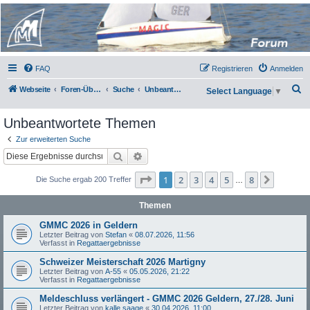
Micro Magic Forum
Deutschland
FAQ
Registrieren
Anmelden
S
Webseite
Foren-Übersicht
Suche
Unbeantwortete Themen
Select Language
▼
u
Unbeantwortete Themen
c
h
Zur erweiterten Suche
Suche
Erweiterte Suche
e
Seite
1
von
8
1
2
3
4
5
8
Nächst
Die Suche ergab 200 Treffer
…
Themen
GMMC 2026 in Geldern
Letzter Beitrag von
Stefan
«
08.07.2026, 11:56
Verfasst in
Regattaergebnisse
Schweizer Meisterschaft 2026 Martigny
Letzter Beitrag von
A-55
«
05.05.2026, 21:22
Verfasst in
Regattaergebnisse
Meldeschluss verlängert - GMMC 2026 Geldern, 27./28. Juni
Letzter Beitrag von
kalle saage
«
30.04.2026, 11:00