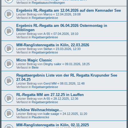
Verfasst in
Regattaauschreibungen
Ergebnis RL-Regatta am 12.04.2026 auf dem Kemnader See
Letzter Beitrag von
Marco
«
12.04.2026, 19:08
Verfasst in
Regattaergebnisse
Ergebnis RL-Regatta am 06.04.2026 Ostermontag in
Böblingen
Letzter Beitrag von
A-55
«
07.04.2026, 18:10
Verfasst in
Regattaergebnisse
MM-Ranglistenregatta in Köln, 22.03.2026
Letzter Beitrag von
Stefan
«
23.03.2026, 12:33
Verfasst in
Regattaergebnisse
Micro Magic Classic
Letzter Beitrag von
Dinghy sailor
«
09.01.2026, 18:25
Verfasst in
Biete
Regattaergebnis Liste von der RL Regatta Krupunder See
27.04.25
Letzter Beitrag von
Gerd MM
«
08.01.2026, 11:48
Verfasst in
Regattaergebnisse
RL-Regatta MM am 27.12.25 in Lauffen
Letzter Beitrag von
A-55
«
28.12.2025, 12:36
Verfasst in
Regattaergebnisse
Schöne Weihnachtstage…
Letzter Beitrag von
kalle saage
«
24.12.2025, 11:20
Verfasst in
Plauderecke
MM-Ranglistenregatta in Köln, 02.11.2025