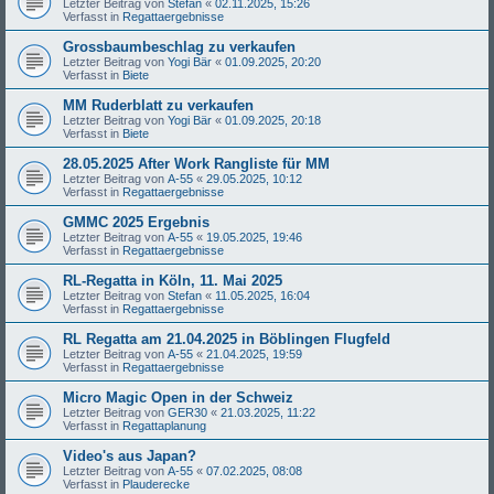
Letzter Beitrag von
Stefan
«
02.11.2025, 15:26
Verfasst in
Regattaergebnisse
Grossbaumbeschlag zu verkaufen
Letzter Beitrag von
Yogi Bär
«
01.09.2025, 20:20
Verfasst in
Biete
MM Ruderblatt zu verkaufen
Letzter Beitrag von
Yogi Bär
«
01.09.2025, 20:18
Verfasst in
Biete
28.05.2025 After Work Rangliste für MM
Letzter Beitrag von
A-55
«
29.05.2025, 10:12
Verfasst in
Regattaergebnisse
GMMC 2025 Ergebnis
Letzter Beitrag von
A-55
«
19.05.2025, 19:46
Verfasst in
Regattaergebnisse
RL-Regatta in Köln, 11. Mai 2025
Letzter Beitrag von
Stefan
«
11.05.2025, 16:04
Verfasst in
Regattaergebnisse
RL Regatta am 21.04.2025 in Böblingen Flugfeld
Letzter Beitrag von
A-55
«
21.04.2025, 19:59
Verfasst in
Regattaergebnisse
Micro Magic Open in der Schweiz
Letzter Beitrag von
GER30
«
21.03.2025, 11:22
Verfasst in
Regattaplanung
Video's aus Japan?
Letzter Beitrag von
A-55
«
07.02.2025, 08:08
Verfasst in
Plauderecke