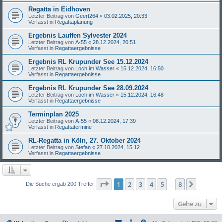
Regatta in Eidhoven
Letzter Beitrag von
Geert264
«
03.02.2025, 20:33
Verfasst in
Regattaplanung
Ergebnis Lauffen Sylvester 2024
Letzter Beitrag von
A-55
«
28.12.2024, 20:51
Verfasst in
Regattaergebnisse
Ergebnis RL Krupunder See 15.12.2024
Letzter Beitrag von
Loch im Wasser
«
15.12.2024, 16:50
Verfasst in
Regattaergebnisse
Ergebnis RL Krupunder See 28.09.2024
Letzter Beitrag von
Loch im Wasser
«
15.12.2024, 16:48
Verfasst in
Regattaergebnisse
Terminplan 2025
Letzter Beitrag von
A-55
«
08.12.2024, 17:39
Verfasst in
Regattatermine
RL-Regatta in Köln, 27. Oktober 2024
Letzter Beitrag von
Stefan
«
27.10.2024, 15:12
Verfasst in
Regattaergebnisse
Seite
1
von
8
1
2
3
4
5
8
Nächst
Die Suche ergab 200 Treffer
…
Gehe zu