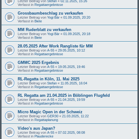
Letzter Beitrag von
Stefan
«
02.11.2025, 15:26
Verfasst in
Regattaergebnisse
Grossbaumbeschlag zu verkaufen
Letzter Beitrag von
Yogi Bär
«
01.09.2025, 20:20
Verfasst in
Biete
MM Ruderblatt zu verkaufen
Letzter Beitrag von
Yogi Bär
«
01.09.2025, 20:18
Verfasst in
Biete
28.05.2025 After Work Rangliste für MM
Letzter Beitrag von
A-55
«
29.05.2025, 10:12
Verfasst in
Regattaergebnisse
GMMC 2025 Ergebnis
Letzter Beitrag von
A-55
«
19.05.2025, 19:46
Verfasst in
Regattaergebnisse
RL-Regatta in Köln, 11. Mai 2025
Letzter Beitrag von
Stefan
«
11.05.2025, 16:04
Verfasst in
Regattaergebnisse
RL Regatta am 21.04.2025 in Böblingen Flugfeld
Letzter Beitrag von
A-55
«
21.04.2025, 19:59
Verfasst in
Regattaergebnisse
Micro Magic Open in der Schweiz
Letzter Beitrag von
GER30
«
21.03.2025, 11:22
Verfasst in
Regattaplanung
Video's aus Japan?
Letzter Beitrag von
A-55
«
07.02.2025, 08:08
Verfasst in
Plauderecke