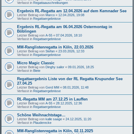
Verfasst in
Regattaauschreibungen
Ergebnis RL-Regatta am 12.04.2026 auf dem Kemnader See
Letzter Beitrag von
Marco
«
12.04.2026, 19:08
Verfasst in
Regattaergebnisse
Ergebnis RL-Regatta am 06.04.2026 Ostermontag in
Böblingen
Letzter Beitrag von
A-55
«
07.04.2026, 18:10
Verfasst in
Regattaergebnisse
MM-Ranglistenregatta in Köln, 22.03.2026
Letzter Beitrag von
Stefan
«
23.03.2026, 12:33
Verfasst in
Regattaergebnisse
Micro Magic Classic
Letzter Beitrag von
Dinghy sailor
«
09.01.2026, 18:25
Verfasst in
Biete
Regattaergebnis Liste von der RL Regatta Krupunder See
27.04.25
Letzter Beitrag von
Gerd MM
«
08.01.2026, 11:48
Verfasst in
Regattaergebnisse
RL-Regatta MM am 27.12.25 in Lauffen
Letzter Beitrag von
A-55
«
28.12.2025, 12:36
Verfasst in
Regattaergebnisse
Schöne Weihnachtstage…
Letzter Beitrag von
kalle saage
«
24.12.2025, 11:20
Verfasst in
Plauderecke
MM-Ranglistenregatta in Köln, 02.11.2025