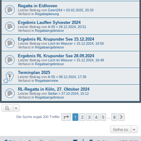
Regatta in Eidhoven
Letzter Beitrag von
Geert264
«
03.02.2025, 20:33
Verfasst in
Regattaplanung
Ergebnis Lauffen Sylvester 2024
Letzter Beitrag von
A-55
«
28.12.2024, 20:51
Verfasst in
Regattaergebnisse
Ergebnis RL Krupunder See 15.12.2024
Letzter Beitrag von
Loch im Wasser
«
15.12.2024, 16:50
Verfasst in
Regattaergebnisse
Ergebnis RL Krupunder See 28.09.2024
Letzter Beitrag von
Loch im Wasser
«
15.12.2024, 16:48
Verfasst in
Regattaergebnisse
Terminplan 2025
Letzter Beitrag von
A-55
«
08.12.2024, 17:39
Verfasst in
Regattatermine
RL-Regatta in Köln, 27. Oktober 2024
Letzter Beitrag von
Stefan
«
27.10.2024, 15:12
Verfasst in
Regattaergebnisse
Seite
1
von
8
1
2
3
4
5
8
Nächst
Die Suche ergab 200 Treffer
…
Gehe zu