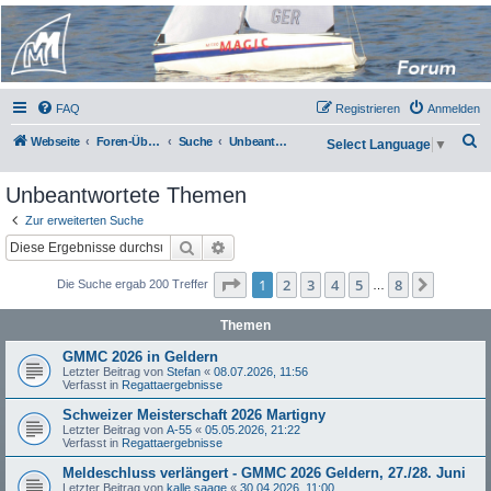
Micro Magic Forum
Deutschland
FAQ
Registrieren
Anmelden
S
Webseite
Foren-Übersicht
Suche
Unbeantwortete Themen
Select Language
▼
u
Unbeantwortete Themen
c
h
Zur erweiterten Suche
Suche
Erweiterte Suche
e
Seite
1
von
8
1
2
3
4
5
8
Nächst
Die Suche ergab 200 Treffer
…
Themen
GMMC 2026 in Geldern
Letzter Beitrag von
Stefan
«
08.07.2026, 11:56
Verfasst in
Regattaergebnisse
Schweizer Meisterschaft 2026 Martigny
Letzter Beitrag von
A-55
«
05.05.2026, 21:22
Verfasst in
Regattaergebnisse
Meldeschluss verlängert - GMMC 2026 Geldern, 27./28. Juni
Letzter Beitrag von
kalle saage
«
30.04.2026, 11:00